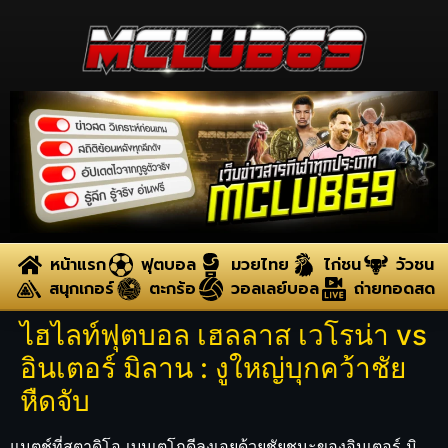
หน้าแรก
ฟุตบอล
มวยไทย
ไก่ชน
วัวชน
สนุกเกอร์
ตะกร้อ
วอลเลย์บอล
ถ่ายทอดสด
ไฮไลท์ฟุตบอล เฮลลาส เวโรน่า vs
อินเตอร์ มิลาน : งูใหญ่บุกคว้าชัย
หืดจับ
แมตช์ที่สตาดิโอ เบนเตโกดีลงเอยด้วยชัยชนะของอินเตอร์ มิ