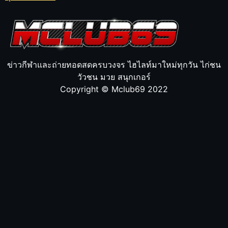
ข่าวกีฬาและถ่ายทอดสดครบวงจร ไฮไลท์มาใหม่ทุกวัน ไก่ชน
วัวชน มวย สนุกเกอร์
Copyright © Mclub69 2022