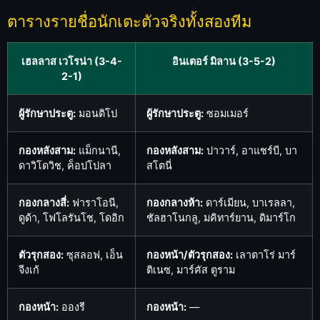
ตารางรายชื่อนักเตะตัวจริงทั้งสองทีม
เฮลลาส เวโรน่า (3-4-
อินเตอร์ มิลาน (3-5-2)
2-1)
ผู้รักษาประตู:
มอนติโป
ผู้รักษาประตู:
ซอมเมอร์
กองหลังสาม:
แม็กนานี,
กองหลังสาม:
ปาวาร์, อาแชร์บี, บา
ดาวิโดวิช, ค็อปโปลา
สโตนี่
กองกลางสี่:
ฟาราโอนี,
กองกลางห้า:
ดาร์เมียน, บาเรลลา,
ดูด้า, โฟโลรันโช, โดอิก
ชัลฮาโนกลู, มคิทาร์ยาน, ดิมาร์โก
ตัวรุกสอง:
ซุสลอฟ, เอ็น
กองหน้า/ตัวรุกสอง:
เลาตาโร่ มาร์
จีงเก้
ติเนซ, มาร์คัส ตูราม
กองหน้า:
อองรี
กองหน้า:
—