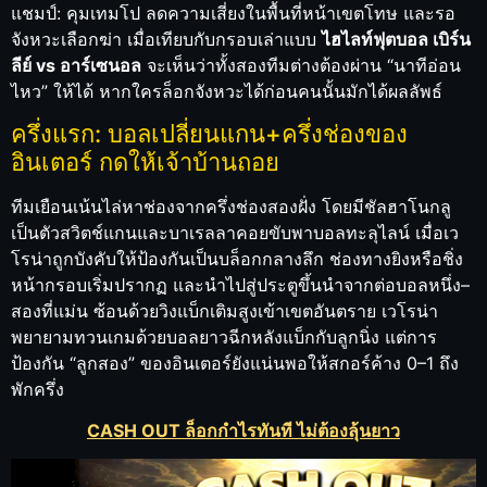
แชมป์: คุมเทมโป ลดความเสี่ยงในพื้นที่หน้าเขตโทษ และรอ
จังหวะเลือกฆ่า เมื่อเทียบกับกรอบเล่าแบบ
ไฮไลท์ฟุตบอล เบิร์น
ลีย์ vs อาร์เซนอล
จะเห็นว่าทั้งสองทีมต่างต้องผ่าน “นาทีอ่อน
ไหว” ให้ได้ หากใครล็อกจังหวะได้ก่อนคนนั้นมักได้ผลลัพธ์
ครึ่งแรก: บอลเปลี่ยนแกน+ครึ่งช่องของ
อินเตอร์ กดให้เจ้าบ้านถอย
ทีมเยือนเน้นไล่หาช่องจากครึ่งช่องสองฝั่ง โดยมีชัลฮาโนกลู
เป็นตัวสวิตช์แกนและบาเรลลาคอยขับพาบอลทะลุไลน์ เมื่อเว
โรน่าถูกบังคับให้ป้องกันเป็นบล็อกกลางลึก ช่องทางยิงหรือชิ่ง
หน้ากรอบเริ่มปรากฏ และนำไปสู่ประตูขึ้นนำจากต่อบอลหนึ่ง–
สองที่แม่น ซ้อนด้วยวิงแบ็กเติมสูงเข้าเขตอันตราย เวโรน่า
พยายามทวนเกมด้วยบอลยาวฉีกหลังแบ็กกับลูกนิ่ง แต่การ
ป้องกัน “ลูกสอง” ของอินเตอร์ยังแน่นพอให้สกอร์ค้าง 0–1 ถึง
พักครึ่ง
CASH OUT ล็อกกำไรทันที ไม่ต้องลุ้นยาว