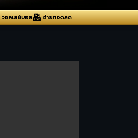
วอลเลย์บอล
ถ่ายทอดสด