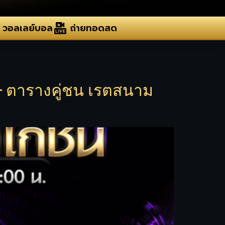
วอลเลย์บอล
ถ่ายทอดสด
 ตารางคู่ชน เรตสนาม