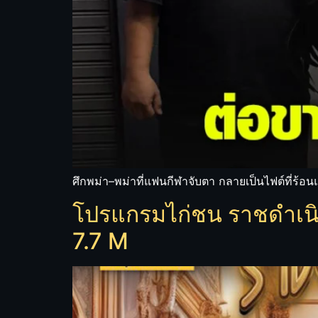
ศึกพม่า–พม่าที่แฟนกีฬาจับตา กลายเป็นไฟต์ที่ร้อนแ
โปรแกรมไก่ชน ราชดำเนิน
7.7 M