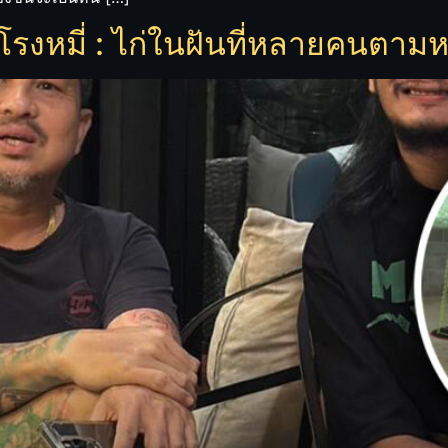
่มโรงหมี่ : ไก่ในฝันที่หลายคนตาม