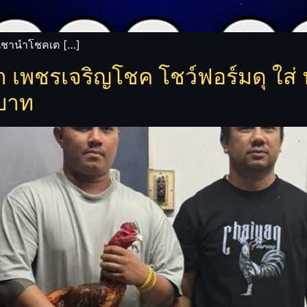
นิชานำโชคเต […]
เพชรเจริญโชค โชว์ฟอร์มดุ ใส่ น้
นบาท