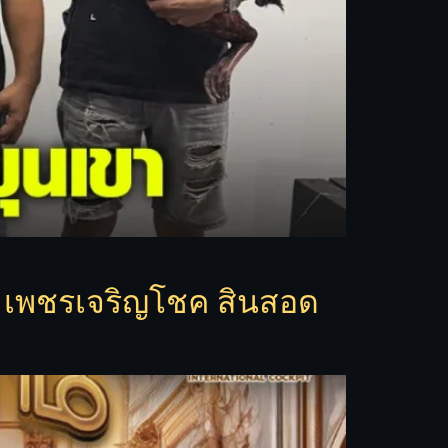
S เพชรเจริญโชค สินสอด