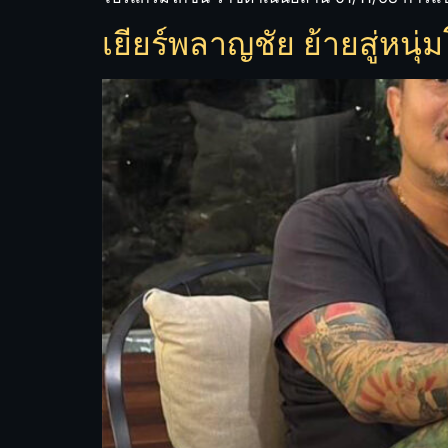
เยียร์พลาญชัย ย้ายสู่หนุ