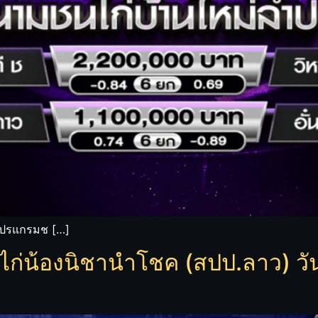
บ โปรแกรมช […]
น้องนิชานำโชค (สปป.ลาว) วันพ