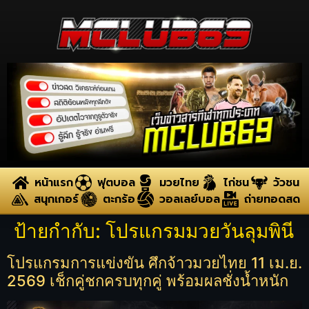
หน้าแรก
ฟุตบอล
มวยไทย
ไก่ชน
วัวชน
สนุกเกอร์
ตะกร้อ
วอลเลย์บอล
ถ่ายทอดสด
ป้ายกำกับ:
โปรแกรมมวยวันลุมพินี
โปรแกรมการแข่งขัน ศึกจ้าวมวยไทย 11 เม.ย.
2569 เช็กคู่ชกครบทุกคู่ พร้อมผลชั่งน้ำหนัก