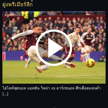
ฝูงพรีเมียร์ลีก
ไฮไลท์ฟุตบอล แอสตัน วิลล่า vs อาร์เซนอล ศึกเดือดแห่งค่ำ
[…]