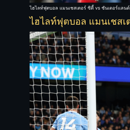
ไฮไลท์ฟุตบอล แมนเชสเตอร์ ซิตี้ vs ซันเดอร์แลนด์ 
ไฮไลท์ฟุตบอล แมนเชสเตอร์