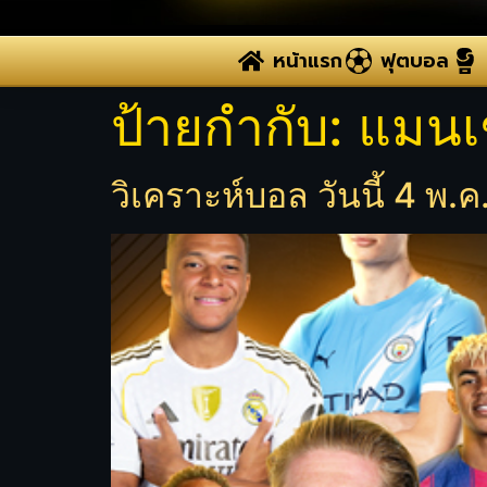
หน้าแรก
ฟุตบอล
ป้ายกำกับ:
แมนเช
วิเคราะห์บอล วันนี้ 4 พ.