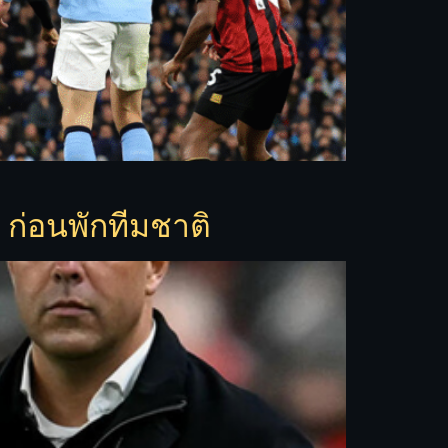
ต ก่อนพักทีมชาติ