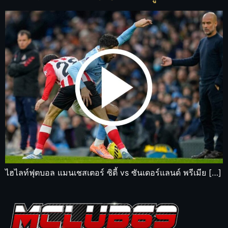
ไฮไลท์ฟุตบอล แมนเชสเตอร์ ซิตี้ vs ซันเดอร์แลนด์ พรีเมีย […]