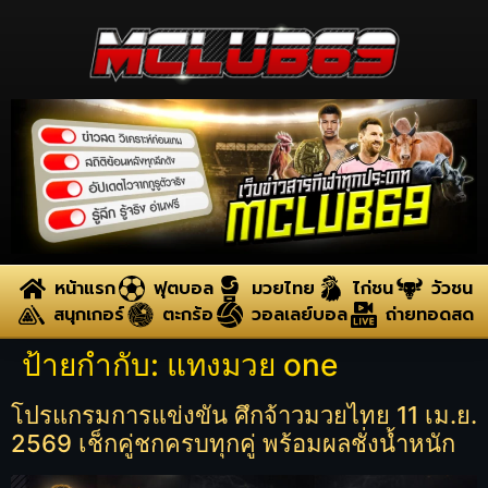
หน้าแรก
ฟุตบอล
มวยไทย
ไก่ชน
วัวชน
สนุกเกอร์
ตะกร้อ
วอลเลย์บอล
ถ่ายทอดสด
ป้ายกำกับ:
แทงมวย one
โปรแกรมการแข่งขัน ศึกจ้าวมวยไทย 11 เม.ย.
2569 เช็กคู่ชกครบทุกคู่ พร้อมผลชั่งน้ำหนัก