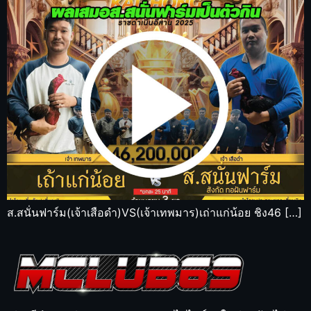
ส.สนั่นฟาร์ม(เจ้าเสือดำ)VS(เจ้าเทพมาร)เถ่าแก่น้อย ชิง46 […]