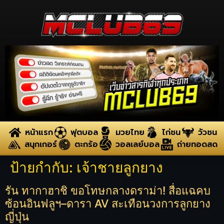
หน้าแรก
ฟุตบอล
มวยไทย
ไก่ชน
วัวชน
สนุกเกอร์
ตะกร้อ
วอลเลย์บอล
ถ่ายทอดสด
ป้ายกำกับ:
เจ้าชายลูกยาง
รัน ทากาฮาชิ ขอโทษกลางดราม่า! สื่อแฉคบ
ซ้อนอินฟลูฯ–ดารา AV สะเทือนวงการลูกยาง
ญี่ปุ่น