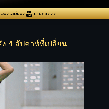
วอลเลย์บอล
ถ่ายทอดสด
ง 4 สัปดาห์ที่เปลี่ยน