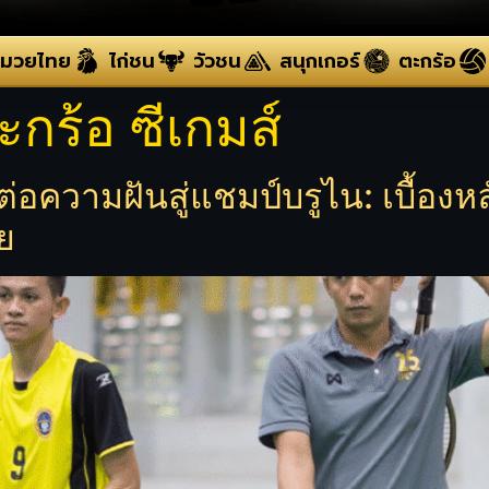
มวยไทย
ไก่ชน
วัวชน
สนุกเกอร์
ตะกร้อ
กร้อ ซีเกมส์
่อความฝันสู่แชมป์บรูไน: เบื้องหลั
ย