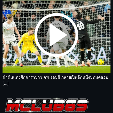
ค่ำคืนแห่งศึกคาราบาว คัพ รอบสี่ กลายเป็นอีกหนึ่งบททดสอบ
[…]