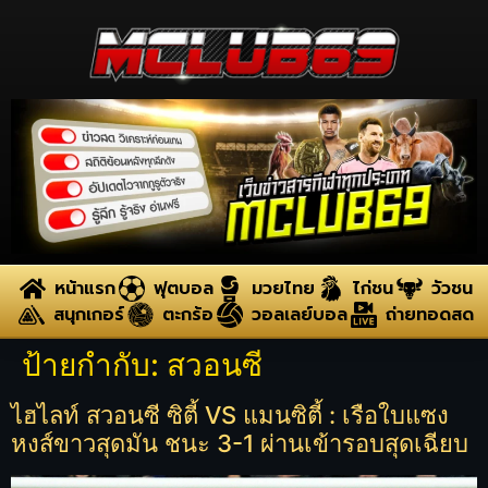
หน้าแรก
ฟุตบอล
มวยไทย
ไก่ชน
วัวชน
สนุกเกอร์
ตะกร้อ
วอลเลย์บอล
ถ่ายทอดสด
ป้ายกำกับ:
สวอนซี
ไฮไลท์ สวอนซี ซิตี้ VS แมนซิตี้ : เรือใบแซง
หงส์ขาวสุดมัน ชนะ 3-1 ผ่านเข้ารอบสุดเฉียบ