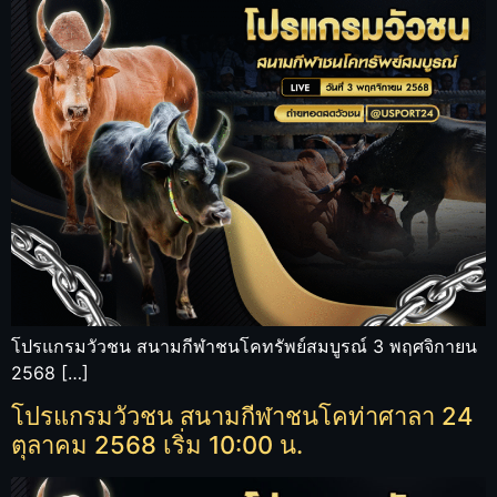
โปรแกรมวัวชน สนามกีฬาชนโคทรัพย์สมบูรณ์ 3 พฤศจิกายน
2568 […]
โปรแกรมวัวชน สนามกีฬาชนโคท่าศาลา 24
ตุลาคม 2568 เริ่ม 10:00 น.