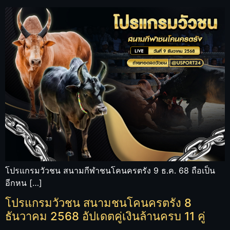
โปรแกรมวัวชน สนามกีฬาชนโคนครตรัง 9 ธ.ค. 68 ถือเป็น
อีกหน […]
โปรแกรมวัวชน สนามชนโคนครตรัง 8
ธันวาคม 2568 อัปเดตคู่เงินล้านครบ 11 คู่