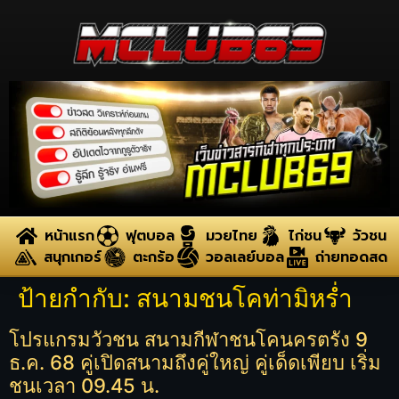
หน้าแรก
ฟุตบอล
มวยไทย
ไก่ชน
วัวชน
สนุกเกอร์
ตะกร้อ
วอลเลย์บอล
ถ่ายทอดสด
ป้ายกำกับ:
สนามชนโคท่ามิหร่ำ
โปรแกรมวัวชน สนามกีฬาชนโคนครตรัง 9
ธ.ค. 68 คู่เปิดสนามถึงคู่ใหญ่ คู่เด็ดเพียบ เริ่ม
ชนเวลา 09.45 น.