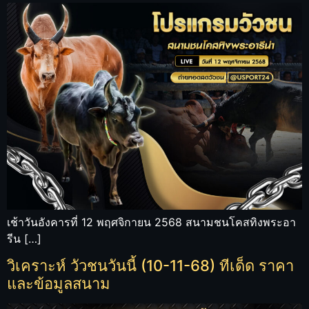
เช้าวันอังคารที่ 12 พฤศจิกายน 2568 สนามชนโคสทิงพระอา
รีน […]
วิเคราะห์ วัวชนวันนี้ (10-11-68) ทีเด็ด ราคา
และข้อมูลสนาม