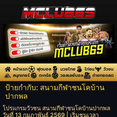
หน้าแรก
ฟุตบอล
มวยไทย
ไก่ชน
วัวชน
สนุกเกอร์
ตะกร้อ
วอลเลย์บอล
ถ่ายทอดสด
ป้ายกำกับ:
สนามกีฬาชนโคบ้าน
ปากพล
โปรแกรมวัวชน สนามกีฬาชนโคบ้านปากพล
วันที่ 13 กุมภาพันธ์ 2569 | เริ่มชนเวลา