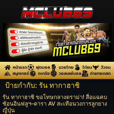
หน้าแรก
ฟุตบอล
มวยไทย
ไก่ชน
วัวชน
สนุกเกอร์
ตะกร้อ
วอลเลย์บอล
ถ่ายทอดสด
ป้ายกำกับ:
รัน ทากาฮาชิ
รัน ทากาฮาชิ ขอโทษกลางดราม่า! สื่อแฉคบ
ซ้อนอินฟลูฯ–ดารา AV สะเทือนวงการลูกยาง
ญี่ปุ่น