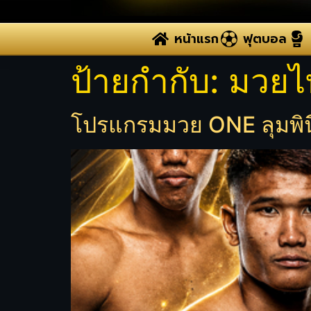
หน้าแรก
ฟุตบอล
ป้ายกำกับ:
มวยไท
โปรแกรมมวย ONE ลุมพินี 