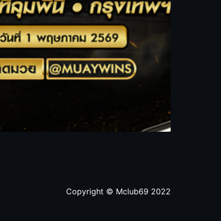
Copyright © Mclub69 2022