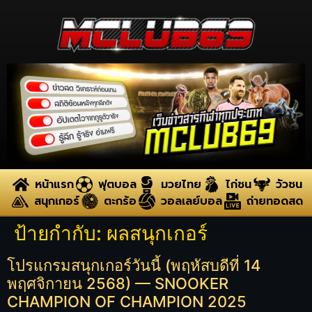
หน้าแรก
ฟุตบอล
มวยไทย
ไก่ชน
วัวชน
สนุกเกอร์
ตะกร้อ
วอลเลย์บอล
ถ่ายทอดสด
ป้ายกำกับ:
ผลสนุกเกอร์
โปรแกรมสนุกเกอร์วันนี้ (พฤหัสบดีที่ 14
พฤศจิกายน 2568) — SNOOKER
CHAMPION OF CHAMPION 2025