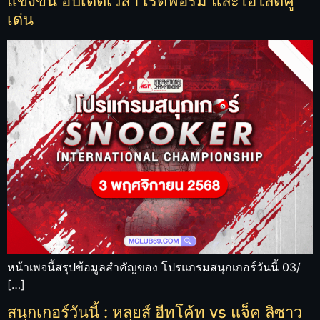
แข่งขัน อัปเดตเวลา เรตฟอร์ม และไฮไลต์คู่
เด่น
หน้าเพจนี้สรุปข้อมูลสำคัญของ โปรแกรมสนุกเกอร์วันนี้ 03/
[…]
สนุกเกอร์วันนี้ : หลุยส์ ฮีทโค้ท vs แจ็ค ลิซาว