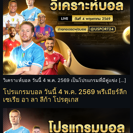
วิเคราะห์บอล วันนี้ 4 พ.ค. 2569 เป็นโปรแกรมที่มีคู่แข่ง […]
โปรแกรมบอล วันนี้ 4 พ.ค. 2569 พรีเมียร์ลีก
เซเรีย อา ลา ลีก้า โปรตุเกส