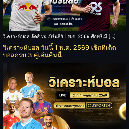
วิเคราะห์บอล ลีดส์ vs เบิร์นลี่ย์ 1 พ.ค. 2569 ศึกพรีเมี […]
วิเคราะห์บอล วันนี้ 1 พ.ค. 2569 เช็กทีเด็ด
บอลครบ 3 คู่เด่นคืนนี้