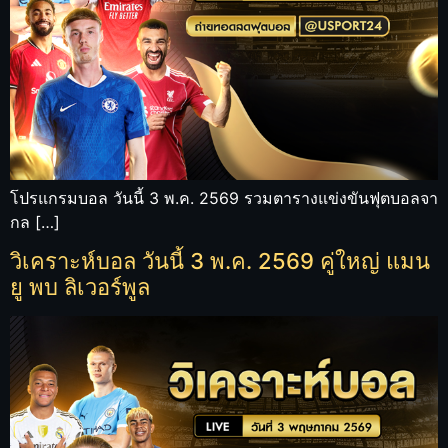
โปรแกรมบอล วันนี้ 3 พ.ค. 2569 รวมตารางแข่งขันฟุตบอลจา
กล […]
วิเคราะห์บอล วันนี้ 3 พ.ค. 2569 คู่ใหญ่ แมน
ยู พบ ลิเวอร์พูล