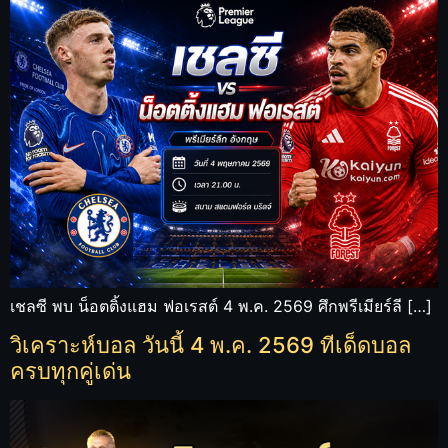
เชลซี พบ น็อตติ้งแฮม ฟอเรสต์ 4 พ.ค. 2569 ศึกพรีเมียร์ลี […]
วิเคราะห์บอล วันนี้ 4 พ.ค. 2569 ทีเด็ดบอล
ครบทุกคู่เด่น