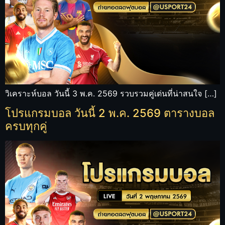
วิเคราะห์บอล วันนี้ 3 พ.ค. 2569 รวบรวมคู่เด่นที่น่าสนใจ […]
โปรแกรมบอล วันนี้ 2 พ.ค. 2569 ตารางบอล
ครบทุกคู่