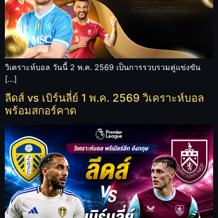
วิเคราะห์บอล วันนี้ 2 พ.ค. 2569 เป็นการรวบรวมคู่แข่งขัน
[…]
ลีดส์ vs เบิร์นลี่ย์ 1 พ.ค. 2569 วิเคราะห์บอล
พร้อมสกอร์คาด