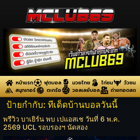
หน้าแรก
ฟุตบอล
มวยไทย
ไก่ชน
วัวชน
สนุกเกอร์
ตะกร้อ
วอลเลย์บอล
ถ่ายทอดสด
ป้ายกำกับ:
ทีเด็ดบ้านบอลวันนี้
พรีวิว บาเยิร์น พบ เปแอสเช วันที่ 6 พ.ค.
2569 UCL รอบรองฯ นัดสอง