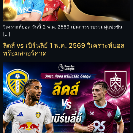
วิเคราะห์บอล วันนี้ 2 พ.ค. 2569 เป็นการรวบรวมคู่แข่งขัน
[…]
ลีดส์ vs เบิร์นลี่ย์ 1 พ.ค. 2569 วิเคราะห์บอล
พร้อมสกอร์คาด