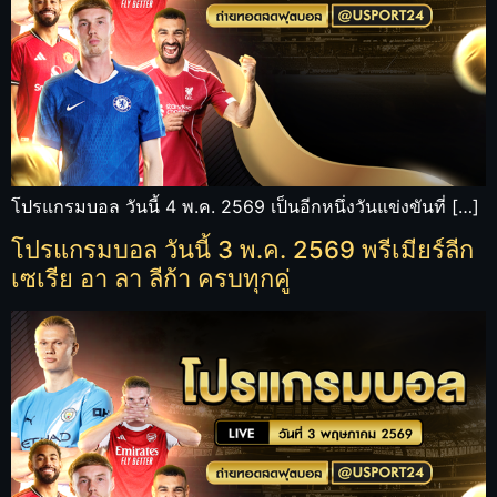
โปรแกรมบอล วันนี้ 4 พ.ค. 2569 เป็นอีกหนึ่งวันแข่งขันที่ […]
โปรแกรมบอล วันนี้ 3 พ.ค. 2569 พรีเมียร์ลีก
เซเรีย อา ลา ลีก้า ครบทุกคู่