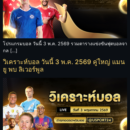
โปรแกรมบอล วันนี้ 3 พ.ค. 2569 รวมตารางแข่งขันฟุตบอลจา
กล […]
วิเคราะห์บอล วันนี้ 3 พ.ค. 2569 คู่ใหญ่ แมน
ยู พบ ลิเวอร์พูล