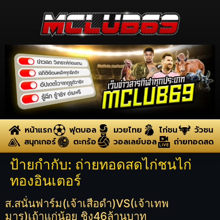
หน้าแรก
ฟุตบอล
มวยไทย
ไก่ชน
วัวชน
สนุกเกอร์
ตะกร้อ
วอลเลย์บอล
ถ่ายทอดสด
ป้ายกำกับ:
ถ่ายทอดสดไก่ชนไก่
ทองอินเตอร์
ส.สนั่นฟาร์ม(เจ้าเสือดำ)VS(เจ้าเทพ
มาร)เถ้าแก่น้อย ชิง46ล้านบาท