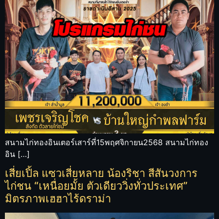
สนามไก่ทองอินเตอร์เสาร์ที่15พฤศจิกายน2568 สนามไก่ทอง
อิน […]
เสี่ยเปิ้ล แซวเสี่ยหลาย น้องริชา สีสันวงการ
ไก่ชน “เหนื่อยมั้ย ตัวเดียววิ่งทั่วประเทศ”
มิตรภาพเฮฮาไร้ดราม่า