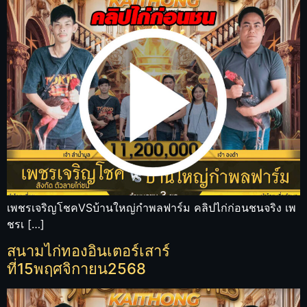
เพชรเจริญโชคVSบ้านใหญ่กำพลฟาร์ม คลิปไก่ก่อนชนจริง เพ
ชรเ […]
สนามไก่ทองอินเตอร์เสาร์
ที่15พฤศจิกายน2568