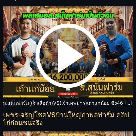
ส.สนั่นฟาร์ม(เจ้าเสือดำ)VS(เจ้าเทพมาร)เถ่าแก่น้อย ชิง46 […]
เพชรเจริญโชคVSบ้านใหญ่กำพลฟาร์ม คลิป
ไก่ก่อนชนจริง