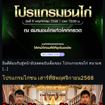
ยินดีต้อนรับสู่หน้าอัปเดตฉบับเต็มของ โปรแกรมชนไก่ สนามช
[…]
โปรแกรมไก่ชน เสาร์ที่8พฤศจิกายน2568