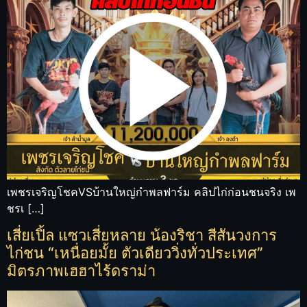
เพชรเจริญโชคVSบ้านใหญ่กำพลฟาร์ม คลิปไก่ก่อนชนจริง เพ
ชรเ […]
เสี่ยเปิ้ล แซวเสี่ยหลาย น้องริชา สีสันวงการ
ไก่ชน “เหนื่อยมั้ย ตัวเดียววิ่งทั่วประเทศ”
มิตรภาพเฮฮาไร้ดราม่า