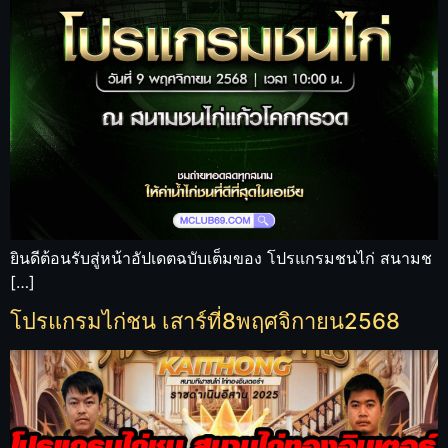
ยินดีต้อนรับสู่หน้าอัปเดตฉบับเต็มของ โปรแกรมชนไก่ สนามช
[…]
โปรแกรมไก่ชน เสาร์ที่8พฤศจิกายน2568