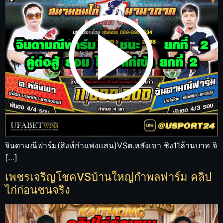
จินดามณีฟาร์ม(สิงห์กำแพงแสน)VSต.หลังเขา ชิง11ล้านบาท จิ
[…]
เพชรเจริญโชคVSบ้านใหญ่กำพลฟาร์ม คลิป
ไก่ก่อนชนจริง