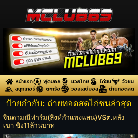
หน้าแรก
ฟุตบอล
มวยไทย
ไก่ชน
วัวชน
สนุกเกอร์
ตะกร้อ
วอลเลย์บอล
ถ่ายทอดสด
ป้ายกำกับ:
ถ่ายทอดสดไก่ชนล่าสุด
จินดามณีฟาร์ม(สิงห์กำแพงแสน)VSต.หลัง
เขา ชิง11ล้านบาท