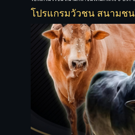
โปรแกรมวัวชน สนามชนโคน