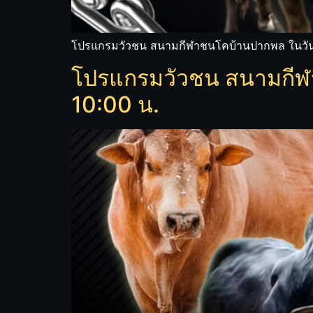
โปรแกรมวัวชน สนามกีฬาชนโคบ้านปากพล ในวันศุก
โปรแกรมวัวชน สนามกีฬาช
10:00 น.