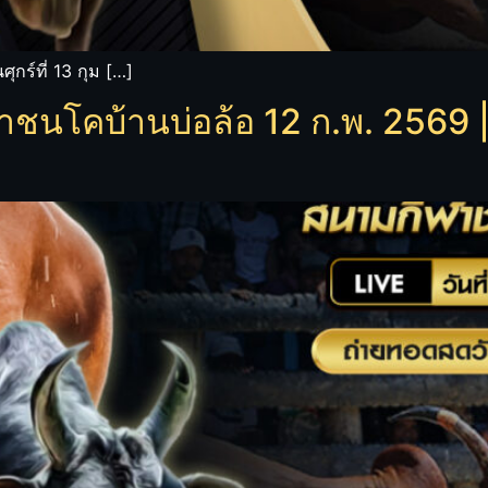
ร์ที่ 13 กุม […]
นโคบ้านบ่อล้อ 12 ก.พ. 2569 | 