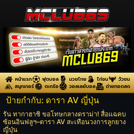
หน้าแรก
ฟุตบอล
มวยไทย
ไก่ชน
วัวชน
สนุกเกอร์
ตะกร้อ
วอลเลย์บอล
ถ่ายทอดสด
ป้ายกำกับ:
ดารา AV ญี่ปุ่น
รัน ทากาฮาชิ ขอโทษกลางดราม่า! สื่อแฉคบ
ซ้อนอินฟลูฯ–ดารา AV สะเทือนวงการลูกยาง
ญี่ปุ่น