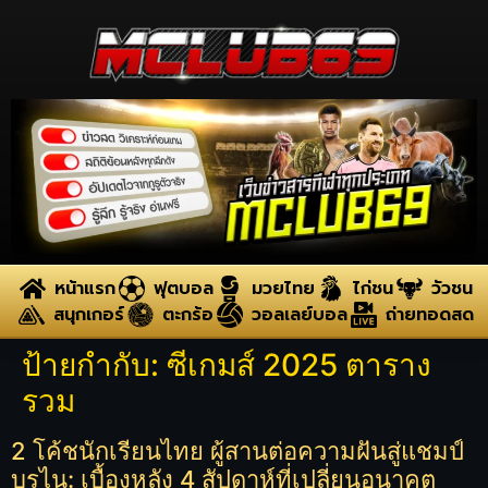
หน้าแรก
ฟุตบอล
มวยไทย
ไก่ชน
วัวชน
สนุกเกอร์
ตะกร้อ
วอลเลย์บอล
ถ่ายทอดสด
ป้ายกำกับ:
ซีเกมส์ 2025 ตาราง
รวม
2 โค้ชนักเรียนไทย ผู้สานต่อความฝันสู่แชมป์
บรูไน: เบื้องหลัง 4 สัปดาห์ที่เปลี่ยนอนาคต