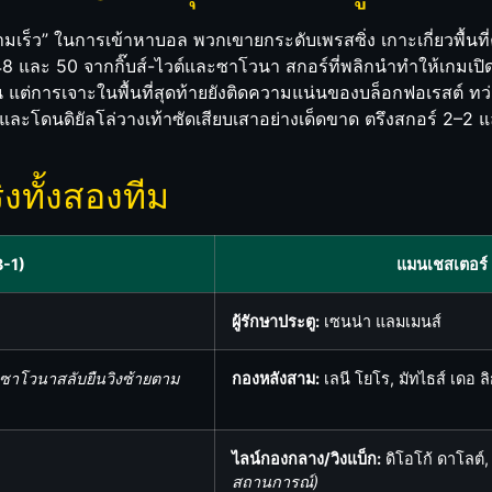
ร็ว” ในการเข้าหาบอล พวกเขายกระดับเพรสซิ่ง เกาะเกี่ยวพื้นที่คร
48 และ 50 จากกิ๊บส์-ไวต์และซาโวนา สกอร์ที่พลิกนำทำให้เกมเปิ
แต่การเจาะในพื้นที่สุดท้ายยังติดความแน่นของบล็อกฟอเรสต์ ทว
ละโดนดิยัลโล่วางเท้าซัดเสียบเสาอย่างเด็ดขาด ตรึงสกอร์ 2–
งทั้งสองทีม
3-1)
แมนเชสเตอร์ 
ผู้รักษาประตู:
เซนน่า แลมเมนส์
(ซาโวนาสลับยืนวิงซ้ายตาม
กองหลังสาม:
เลนี โยโร, มัทไธส์ เดอ ลิ
ไลน์กองกลาง/วิงแบ็ก:
ดิโอโก้ ดาโลต์,
สถานการณ์)