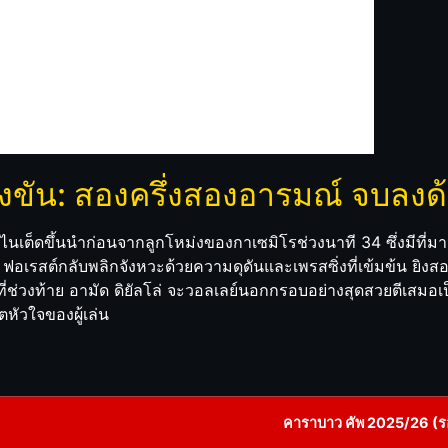
ขัน: สองครึ่งสองอารมณ์ จบลงด้
นเต็ดขึ้นนำก่อนจากลูกโหม่งของกาเซมิโรช่วงนาที 34 ซึ่งมีที่มาจ
ัง ฟอเรสต์กลับพลิกจังหวะด้วยความดุดันและเพรสซิ่งที่เข้มข้น ยิง
่ช่วงท้าย อามัด ดิยัลโล่ จะวอลเลย์นอกกรอบอย่างสุดสวยตีเสมอเ
หัวใจของผู้เล่น
คาราบาว คัพ 2025/26 (รอ