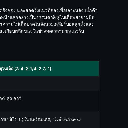
ึ่งช่อง และสอดวิ่งแนวที่สองเพื่อเจาะหลังแบ็กด้า
ดหน้าแลกอย่างเป็นธรรมชาติ ยูไนเต็ดพยายามยึด
่าความไม่เด็ดขาดในจังหวะเคลียร์บอลลูกนิ่งและ
2 และเกือบพลิกชนะในช่วงทดเวลาหากแนวรับ
ยูไนเต็ด (3-4-2-1/4-2-3-1)
กต์, ลุค ชอว์
 กาเซมิโร, บรูโน่ แฟร์นันเดส,
(วิงซ้ายปรับตาม