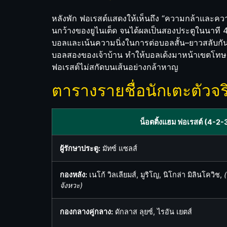
หลังพัก ฟอเรสต์แสดงให้เห็นถึง “ความกล้าและความเ
นกว้างของยูไนเต็ด จนได้ผลเป็นสองประตูในนาที 
บอลและเน้นความนิ่งในการต่อบอลสั้น–ยาวสลับกัน 
บอลสองของเจ้าบ้าน ทำให้บอลเด้งมาหน้าเขตโทษแ
ฟอเรสต์ไม่สกัดบนเส้นอย่างกล้าหาญ
ตารางรายชื่อนักเตะตัวจริ
น็อตติ้งแฮม ฟอเรสต์ (4-2-
ผู้รักษาประตู:
มัทซ์ แซลส์
กองหลัง:
เนโก้ วิลเลียมส์, มูริโญ, นิโกล่า มิลินโควิช,
จังหวะ)
กองกลางคู่กลาง:
ดักลาส ลุยซ์, ไรอัน เยตส์