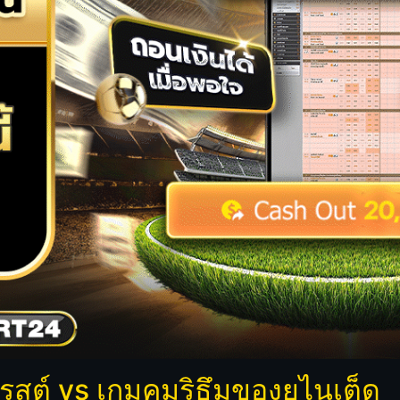
เรสต์ vs เกมคุมริธึมของยูไนเต็ด