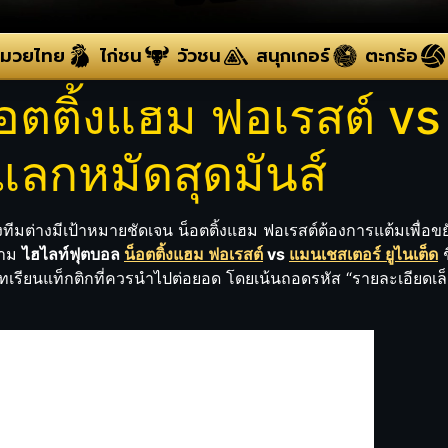
มวยไทย
ไก่ชน
วัวชน
สนุกเกอร์
ตะกร้อ
อตติ้งแฮม ฟอเรสต์ v
กแลกหมัดสุดมันส์
ทั้งสองทีมต่างมีเป้าหมายชัดเจน น็อตติ้งแฮม ฟอเรสต์ต้องการแต้มเพ
ความ
ไฮไลท์ฟุตบอล
น็อตติ้งแฮม ฟอเรสต์
vs
แมนเชสเตอร์ ยูไนเต็ด
ช
รียนแท็กติกที่ควรนำไปต่อยอด โดยเน้นถอดรหัส “รายละเอียดเล็ก 