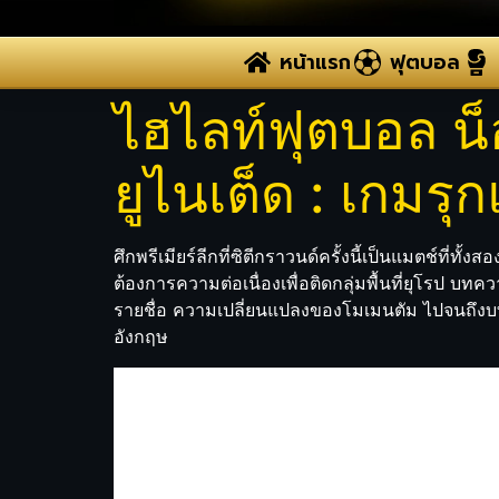
หน้าแรก
ฟุตบอล
ไฮไลท์ฟุตบอล น็
ยูไนเต็ด : เกมรุ
ศึกพรีเมียร์ลีกที่ซิตีกราวนด์ครั้งนี้เป็นแมตช์ที่
ต้องการความต่อเนื่องเพื่อติดกลุ่มพื้นที่ยุโรป บท
รายชื่อ ความเปลี่ยนแปลงของโมเมนตัม ไปจนถึงบทเ
อังกฤษ