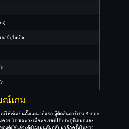
อน)
ตอร์ ยูไนเต็ด
์ด
์ด
มณ์เกม
์ให้เข้มข้นตั้งแต่นาทีแรก ผู้ตัดสินดาร์เรน อังกฤษ
อสมควร โดยเฉพาะเมื่อฟอเรสต์ได้ประตูตีเสมอและ
ลของดิยัลโล่จะดึงโมเมนตัมกลับมาอีกครั้งในช่วง