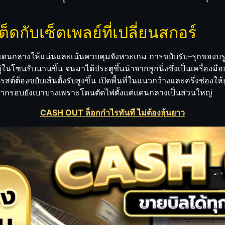
็ดกับเซ็ตเพลย์ที่เปลี่ยนสกอร์
างแดนกลางให้แน่นและเน้นควบคุมจังหวะเกม การขยับรับ–รุกของบ
้อยู่ในโซนรับนานขึ้น จนมาได้ประตูขึ้นนำจากลูกนิ่งซึ่งเป็นเครื่
รสต์ต้องขยับเส้นตั้งรับสูงขึ้น เปิดพื้นที่ในแนวกว้างและครึ่งช่อง
เข้ากรอบยังเบาบางเพราะโดนตัดไฟตั้งแต่แดนกลางเป็นส่วนใหญ่
CASH OUT ล็อกกำไรทันที ไม่ต้องลุ้นยาว