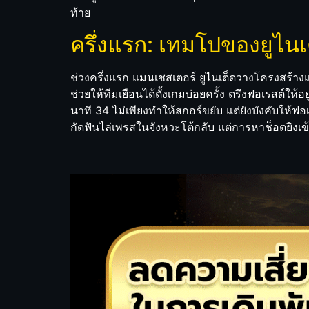
ท้าย
ครึ่งแรก: เทมโปของยูไนเต
ช่วงครึ่งแรก แมนเชสเตอร์ ยูไนเต็ดวางโครงสร้
ช่วยให้ทีมเยือนได้ตั้งเกมบ่อยครั้ง ตรึงฟอเรสต์ให
นาที 34 ไม่เพียงทำให้สกอร์ขยับ แต่ยังบังคับให้ฟอเ
กัดฟันไล่เพรสในจังหวะโต้กลับ แต่การหาช็อตยิง