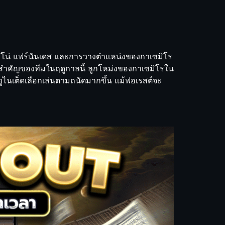
รูโน่ แฟร์นันเดส และการวางตำแหน่งของกาเซมิโร
องมือสำคัญของทีมในฤดูกาลนี้ ลูกโหม่งของกาเซมิโรใน
ให้ยูไนเต็ดเลือกเล่นตามถนัดมากขึ้น แม้ฟอเรสต์จะ