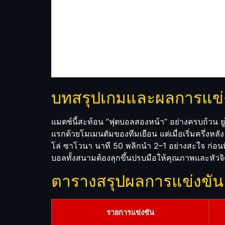
บทสรุปเกมและผลการแข่ง
แมตช์นี้สะท้อน “ฟุตบอลสองหน้า” อย่างครบถ้วน ยูไ
แรกด้วยโมเมนตัมของทีมเยือน แต่เมื่อเริ่มครึ่งหล
โล่ ซาโวนา นาที 50 พลิกนำ 2–1 อย่างสะใจ ก่อนที
บอลทั้งสนามต้องลุกขึ้นปรบมือให้คุณภาพและหัวจิต
ตารางสรุปผลการแข่งขัน
รายการแข่งขัน