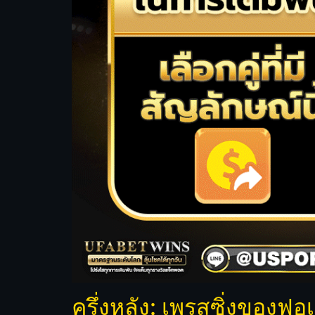
ครึ่งหลัง: เพรสซิ่งของฟอ