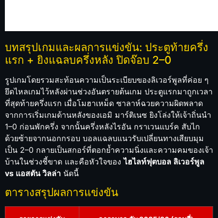
บทสรุปเกมและผลการแข่งขัน: ประตูท้ายครึ่ง
แรก + ยิงแฉลบครึ่งหลัง ปิดจ๊อบ 2–0
รูปเกมโดยรวมสะท้อนความเป็นระเบียบของลิเวอร์พูลที่ค่อย ๆ
ยึดไหลเกมไว้หลังผ่านช่วงอันตรายต้นเกม ประตูแรกมาถูกเวลา
ที่สุดท้ายครึ่งแรก เมื่อโมฮาเหม็ด ซาลาห์ฉวยความผิดพลาด
จากการเริ่มเกมด้านหลังของเอมิ มาร์ติเนซ ยิงโล่งให้เจ้าถิ่นนำ
1–0 ก่อนพักครึ่ง จากนั้นครึ่งหลังไรอัน กราเวนแบร์ค สับไก
ด้วยซ้ายจากนอกกรอบ บอลแฉลบแนวรับเปลี่ยนทางเสียบมุม
เป็น 2–0 กลายเป็นสกอร์ที่ตอกย้ำความนิ่งและความคมของเจ้า
บ้านในช่วงชี้ขาด และคือหัวใจของ
ไฮไลท์ฟุตบอล ลิเวอร์พูล
vs แอสตัน วิลล่า
นัดนี้
ตารางสรุปผลการแข่งขัน