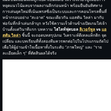
หยุดแนวโน้มลบจากผลงานลีกก่อนหน้า พร้อมยืนยันทิศทาง
การเล่นยุคใหม่ที่เน้นเพรสซิ่งเป็นระบบและการคอนโทรลพื้นที่
หน้ากรอบอย่าง “สะอาด” ขณะเดียวกัน แอสตัน วิลล่า มากับ
ฟอร์มที่กล้าเล่นกล้าบุก หวังใช้ความเร็วด้านข้างเปิดเกมใส่เจ้า
บ้านตั้งแต่วินาทีแรก บทความ
ไฮไลท์ฟุตบอล
ลิเวอร์พูล
vs
แอ
สตัน วิลล่า
ชิ้นนี้ จะถอดบทสรุปเกม วิเคราะห์ดีเทลแท็กติก จุด
เปลี่ยน และบทเรียนที่ทั้งสองทีมควรพกต่อไปในโปรแกรมถัดไป
เพื่อให้ผู้อ่านเข้าใจเนื้อหาทั้งในระดับ “ภาพใหญ่” และ “ราย
ละเอียดเล็ก ๆ” ที่ตัดสินผลได้จริง