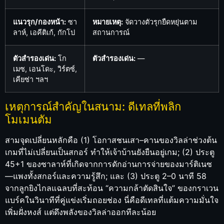
แนวรุก/กองหน้า:
ซา
หมายเหตุ:
จัดวางตัวรุกยืดหยุ่นตาม
ลาห์, เอคีติเก้, กักโป
สถานการณ์
ตัวสำรองเด่น:
โก
ตัวสำรองเด่น:
—
เมซ, เอนโดะ, วิร์ตซ์,
เคียซ่า ฯลฯ
เหตุการณ์สำคัญในสนาม: ดีเทลที่พลิก
โมเมนตัม
สามจุดเปลี่ยนหลักคือ (1) โอกาสชนเสา–คานของวิลล่าช่วงต้น
เกมที่ไม่เปลี่ยนเป็นสกอร์ ทำให้เจ้าบ้านยังยืนอยู่เกม; (2) ประตู
45+1 ของซาลาห์ที่เกิดจากการดักอ่านการจ่ายของมาร์ติเนซ
—แพงทั้งสกอร์และความรู้สึก; และ (3) ประตู 2–0 นาที 58
จากลูกยิงไกลแฉลบที่สะท้อน “ความกล้าตัดสินใจ” ของกราเวน
แบร์คในวินาทีที่คู่แข่งเริ่มถอยช่อง นี่คือดีเทลที่แต้มความมั่นใจ
เพิ่มฝั่งหงส์ แต่ดึงพลังของวิลล่าออกทีละน้อย