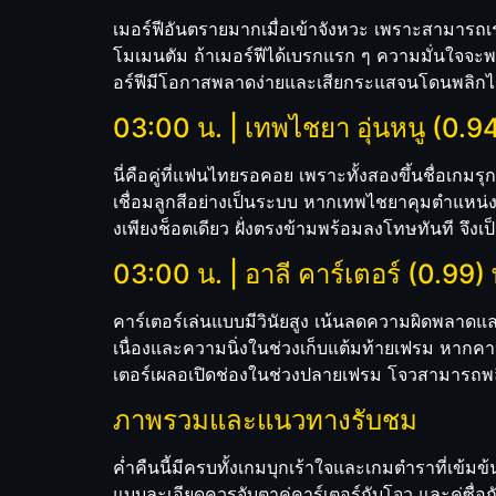
เมอร์ฟีอันตรายมากเมื่อเข้าจังหวะ เพราะสามารถเร่
โมเมนตัม ถ้าเมอร์ฟีได้เบรกแรก ๆ ความมั่นใจจะพ
อร์ฟีมีโอกาสพลาดง่ายและเสียกระแสจนโดนพลิกได
03:00 น. | เทพไชยา อุ่นหนู (0.94
นี่คือคู่ที่แฟนไทยรอคอย เพราะทั้งสองขึ้นชื่อเก
เชื่อมลูกสีอย่างเป็นระบบ หากเทพไชยาคุมตำแหน่งได้
งเพียงช็อตเดียว ฝั่งตรงข้ามพร้อมลงโทษทันที จึง
03:00 น. | อาลี คาร์เตอร์ (0.99)
คาร์เตอร์เล่นแบบมีวินัยสูง เน้นลดความผิดพลาดและ
เนื่องและความนิ่งในช่วงเก็บแต้มท้ายเฟรม หากค
เตอร์เผลอเปิดช่องในช่วงปลายเฟรม โจวสามารถพลิก
ภาพรวมและแนวทางรับชม
ค่ำคืนนี้มีครบทั้งเกมบุกเร้าใจและเกมตำราที่เข้
แบบละเอียดควรจับตาคู่คาร์เตอร์กับโจว และคู่ซื่