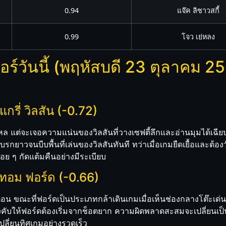
0.94
แจ๊ค ลิซาวสกี้
0.99
โจว เย่หลง
์วันนี้ (พฤหัสบดี 23 ตุลาคม 256
แกรี่ วิลสัน (-0.72)
ื่นไหล แต่จะเจอความแน่นของวิลสันที่วางเซฟตี้ลึกและอ่านมุมได้เฉี
เบรกยาวจนบีบพื้นที่เล่นของวิลสันทันที ทว่าเมื่อเกมยืดเยื้อและต้
 ๆ กัดแต้มคืนอย่างมีระเบียบ
 ทอม ฟอร์ด (-0.66)
ตอน ขณะที่ฟอร์ดเป็นประเภทกล้าเดินเกมเมื่อเห็นช่องกลางโต๊ะเด
ละบังคับให้ฟอร์ดต้องเริ่มจากช็อตยาก ความผิดพลาดสะสมจะเปลี่ย
ลี่ยนทิศเกมอย่างรวดเร็ว