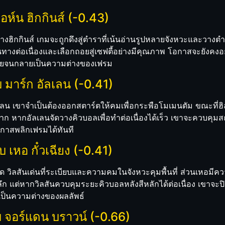
จอห์น ฮิกกินส์ (-0.43)
ย่างฮิกกินส์ เกมจะถูกดึงสู่ตำราที่เน้นอ่านรูปหลายจังหวะและวา
างต่อเนื่องและเลือกถอยสู่เซฟตี้อย่างมีคุณภาพ โอกาสจะยังคงอยู่
ยจนกลายเป็นความต่างของเฟรม
 มาร์ก อัลเลน (-0.41)
ัลเลน เขาจำเป็นต้องออกสตาร์ตให้คมเพื่อกระพือโมเมนตัม ขณะที่ฮิ
 หากอัลเลนจัดวางคิวบอลเพื่อทำต่อเนื่องได้เร็ว เขาจะควบคุมสถาน
กาสพลิกเฟรมได้ทันที
 เหอ กั๋วเฉียง (-0.41)
รัด วิลสันเด่นที่ระเบียบและความคมในจังหวะคุมพื้นที่ ส่วนเหอมีค
ลึก แต่หากวิลสันควบคุมระยะคิวบอลหลังสีหลักได้ต่อเนื่อง เขาจ
ป็นความต่างของผลลัพธ์
บ จอร์แดน บราวน์ (-0.66)