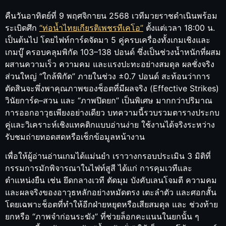
คืนวันอาทิตย์ที่ 9 พฤศจิกายน 2568 เวทีมวยราชดำเนินพร้อม
ระเบิดศึก
“ท่อน้ำไทยเกียรติเพชรทีเคโอ”
ตั้งแต่เวลา 18:00 น.
เป็นต้นไป โดยไฟท์การ์ดจัดมา 5 คู่ครบเครื่องทั้งเกมเชิงและ
เกมบู๊ ครอบคลุมพิกัด 103–138 ปอนด์ ซึ่งเป็นช่วงน้ำหนักที่ผสม
ผสานความเร็ว ความคม และแรงปะทะอย่างสมดุล ผลชั่งจริง
ส่วนใหญ่ “ใกล้พิกัด” ภายในช่วง ±0.7 ปอนด์ สะท้อนว่าการ
ตัดสินจะพึ่งพาคุณภาพของช็อตที่มีผลจริง (Effective Strikes)
วินัยการ์ด–สวน และ “ภาพปิดยก” เป็นพิเศษ มากกว่าปริมาณ
การออกอาวุธเพียงอย่างเดียว บทความนี้รวบรวมตารางประกบ
คู่และวิเคราะห์เชิงแทคติกแบบอ่านง่าย ใช้งานได้จริงระหว่าง
รับชมถ่ายทอดสดหรือเช็กข้อมูลหน้างาน
เพื่อให้ผู้อ่านอ่านเกมได้แม่นยำ เราวางกรอบประเมิน 3 มิติที่
กรรมการมักพิจารณาในไฟท์สูสี ได้แก่ การคุมเวทีและ
ตำแหน่งยืน เช่น ยึดกลางเวที ตัดมุม บังคับเลนโจมตี ความคม
และผลจริงของอาวุธหลักอย่างหมัดตรง เตะลำตัว และศอกสั้น
โดยเฉพาะช็อตที่ทำให้อีกฝ่ายหยุดหรือเสียสมดุล และ ช่วงท้าย
ยกหรือ “ภาพจำก่อนระฆัง” ที่ช่วยล็อกคะแนนในยกนั้น ๆ