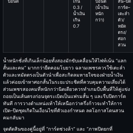
ปอนด์
เกิน
ปอนด์
สั้น–ปิด
0.3 /
(น้ำเงิน
การ์ด–
น้ำเงิน
หนัก
เตะลำ
เกิน
กว่า)
ตัว/
0.7
หมัด
ตรง/
ศอก
สวน
น้ำหนักชั่งที่เกินเล็กน้อยทั้งสองมักขับเคลื่อนให้ไฟท์เน้น “แลก
สั้นและคม” มากกว่ายืดคอมโบยาว ฉลามเพชรควรใช้เตะลำ
ตัวและหมัดตรงเป็นตัวนำเพื่อสะกิดลมหายใจของฝ่ายน้ำเงิน
แล้วค่อยเข้าหาศอกสั้นในระยะประชิดที่ควบคุมความเสี่ยงได้
ส่วนเพชรสองคมที่หนักกว่านิดเดียวควรทำเกมบีบพื้นที่ให้คู่แข่ง
ถอยเป็นเส้นตรงก่อนจุดระเบิดเป็นแฟรมสั้น ๆ และรีบปิดการ์ด
ทันที การวางตำแหน่งเท้าให้เหนือกว่าครึ่งก้าวจะทำให้การ
เปิด–ปิดชุดเกิดในเงื่อนไขที่ตัวเองกำหนด ลดโอกาสโดนสวน
คมกลับมา
จุดตัดสินของคู่นี้อยู่ที่ “การ์ดช่วงล้า” และ “ภาพปิดยกที่