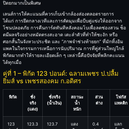
ปิดยกมากเป็นพิเศษ
เลนส์การให้คะแนนที่ควรเก็บเข้ากล้องส่องตลอดรายการ
ได้แก่ การยึดกลางเวทีและการตัดมุมเพื่อบีบคู่แข่งให้ออกจาก
โซนปลอดภัย การคืนการ์ดทันทีหลังคอมโบเพื่อลดช่องสวน ช็อ
ตมีผลจริงอย่างหมัดตรงสะอาด เตะลำตัวที่ทำให้ชะงัก หรือ
ศอกสั้นในจังหวะประชิด และ “ภาพจำช่วงท้ายยก” ที่มักทิ้งอิม
แพคในใจกรรมการเหนือการนับปริมาณ การที่คู่ส่วนใหญ่ใกล้
พิกัดมากทำให้รายละเอียดเล็ก ๆ เหล่านี้คือปัจจัยที่พลิกคะแนน
ได้ทุกเมื่อ
คู่ที่ 1 – พิกัด 123 ปอนด์: ฉลามเพชร ป.ปลื้ม
ยิมส์ vs เพชรสองคม ก.อดิศร
พิกัด
ชั่ง
ชั่งจริง
สถานะ
ส่วน
โฟกัส
จริง
(น้ำเงิน)
น้ำ
ต่าง
แทคติก
(แดง)
หนัก
123
123.3
123.7
แดง
0.4
แลก