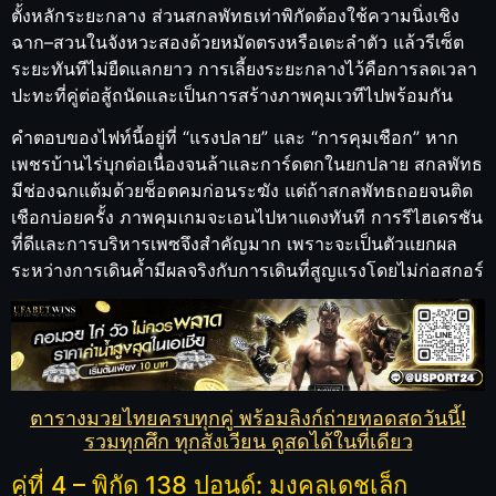
ตั้งหลักระยะกลาง ส่วนสกลพัทธเท่าพิกัดต้องใช้ความนิ่งเชิง
ฉาก–สวนในจังหวะสองด้วยหมัดตรงหรือเตะลำตัว แล้วรีเซ็ต
ระยะทันทีไม่ยืดแลกยาว การเลี้ยงระยะกลางไว้คือการลดเวลา
ปะทะที่คู่ต่อสู้ถนัดและเป็นการสร้างภาพคุมเวทีไปพร้อมกัน
คำตอบของไฟท์นี้อยู่ที่ “แรงปลาย” และ “การคุมเชือก” หาก
เพชรบ้านไร่บุกต่อเนื่องจนล้าและการ์ดตกในยกปลาย สกลพัทธ
มีช่องฉกแต้มด้วยช็อตคมก่อนระฆัง แต่ถ้าสกลพัทธถอยจนติด
เชือกบ่อยครั้ง ภาพคุมเกมจะเอนไปหาแดงทันที การรีไฮเดรชัน
ที่ดีและการบริหารเพซจึงสำคัญมาก เพราะจะเป็นตัวแยกผล
ระหว่างการเดินค้ำมีผลจริงกับการเดินที่สูญแรงโดยไม่ก่อสกอร์
ตารางมวยไทยครบทุกคู่ พร้อมลิงก์ถ่ายทอดสดวันนี้!
รวมทุกศึก ทุกสังเวียน ดูสดได้ในที่เดียว
คู่ที่ 4 – พิกัด 138 ปอนด์: มงคลเดชเล็ก