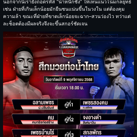
นอกจากนี้เรายังถอดรหัส “น้ำหนักชั่ง” ให้เห็นแนวโน้มกลยุทธ์
เช่น ฝ่ายที่เกินเล็กน้อยมักยืนชนแน่นขึ้นในวงใน แต่ต้องคุม
ความล้า ขณะที่ฝ่ายที่ขาดเล็กน้อยจะฉาก–สวนว่องไว ทว่าแต่
ละช็อตต้องมีผลจริงจึงจะขึ้นสกอร์ชัดเจน