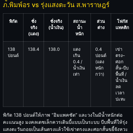
ภ.พิมพ์อร vs รุ่งแสงตะวัน ส.พาราษฎร์
พิกัด
ชั่ง
ชั่งจริง
สถานะ
ส่วน
โฟกัส
จริง
(น้ำเงิน)
น้ำ
ต่าง
แทคติก
(แดง)
หนัก
138
138.4
138.0
แดง
0.4
เข่า
ปอนด์
เกิน
ปอนด์
ตรง–
0.4 /
(แดง
ศอก
น้ำเงิน
หนัก
สั้น–บีบ
เท่า
กว่า)
พื้นที่ /
น้ำเงิน
ลด
เวลา
ปะทะ
พิกัด 138 ปอนด์ให้ภาพ “อิมแพคชัด” และวงในมีน้ำหนักต่อ
คะแนนสูง มงคลเดชเล็กควรเดินบี้แบบเป็นระบบ บีบพื้นที่ให้รุ่ง
แสงตะวันถอยเป็นเส้นตรงแล้วใช้เข่าตรงและศอกสั้นขยี้จังหวะ