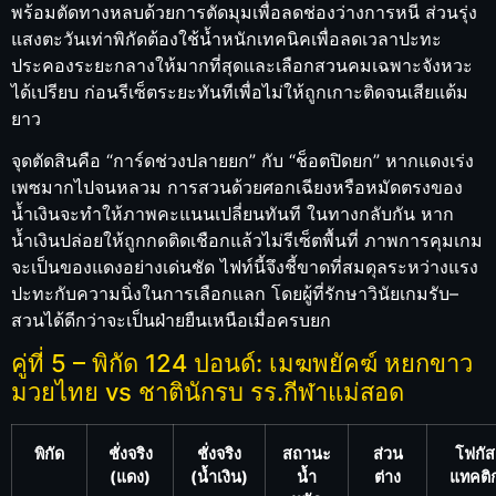
พร้อมตัดทางหลบด้วยการตัดมุมเพื่อลดช่องว่างการหนี ส่วนรุ่ง
แสงตะวันเท่าพิกัดต้องใช้น้ำหนักเทคนิคเพื่อลดเวลาปะทะ
ประคองระยะกลางให้มากที่สุดและเลือกสวนคมเฉพาะจังหวะ
ได้เปรียบ ก่อนรีเซ็ตระยะทันทีเพื่อไม่ให้ถูกเกาะติดจนเสียแต้ม
ยาว
จุดตัดสินคือ “การ์ดช่วงปลายยก” กับ “ช็อตปิดยก” หากแดงเร่ง
เพซมากไปจนหลวม การสวนด้วยศอกเฉียงหรือหมัดตรงของ
น้ำเงินจะทำให้ภาพคะแนนเปลี่ยนทันที ในทางกลับกัน หาก
น้ำเงินปล่อยให้ถูกกดติดเชือกแล้วไม่รีเซ็ตพื้นที่ ภาพการคุมเกม
จะเป็นของแดงอย่างเด่นชัด ไฟท์นี้จึงชี้ขาดที่สมดุลระหว่างแรง
ปะทะกับความนิ่งในการเลือกแลก โดยผู้ที่รักษาวินัยเกมรับ–
สวนได้ดีกว่าจะเป็นฝ่ายยืนเหนือเมื่อครบยก
คู่ที่ 5 – พิกัด 124 ปอนด์: เมฆพยัคฆ์ หยกขาว
มวยไทย vs ชาตินักรบ รร.กีฬาแม่สอด
พิกัด
ชั่งจริง
ชั่งจริง
สถานะ
ส่วน
โฟกัส
(แดง)
(น้ำเงิน)
น้ำ
ต่าง
แทคติ