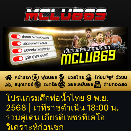
หน้าแรก
ฟุตบอล
มวยไทย
ไก่ชน
วัวชน
สนุกเกอร์
ตะกร้อ
วอลเลย์บอล
ถ่ายทอดสด
โปรแกรมศึกท่อน้ำไทย 9 พ.ย.
2568 | เวทีราชดำเนิน 18:00 น.
รวมคู่เด่น เกียรติเพชรทีเคโอ
วิเคราะห์ก่อนชก