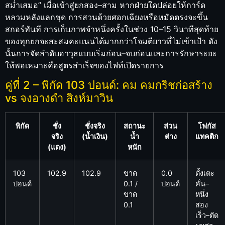
สม่ำเสมอ” เมื่อเข้าสู่ยกสอง–สาม หากฝ่ายใดปล่อยให้การ์ด
หลวมหลังแลกชุด การสวนด้วยศอกเฉียงหรือหมัดตรงจะขึ้น
สกอร์ทันที การเก็บภาพจำหนึ่งครั้งในช่วง 10–15 วินาทีสุดท้าย
ของทุกยกจะสะสมคะแนนได้มากกว่าโจมตียาวที่ไม่เข้าเป้า ดัง
นั้นการจัดลำดับอาวุธแบบเริ่มก่อน–จบก่อนและการรักษาระยะ
ให้พอเหมาะคือสูตรสำเร็จของไฟท์เปิดรายการ
คู่ที่ 2 – พิกัด 103 ปอนด์: คม คมกริชก่อสร้าง
vs จงอางดำ สิงห์มาวิน
พิกัด
ชั่ง
ชั่งจริง
สถานะ
ส่วน
โฟกัส
จริง
(น้ำเงิน)
น้ำ
ต่าง
แทคติก
(แดง)
หนัก
103
102.9
102.9
ขาด
0.0
ตั้งเตะ
ปอนด์
0.1 /
ปอนด์
คั่น–
ขาด
หนึ่ง
0.1
สอง
เร็ว–ตัด