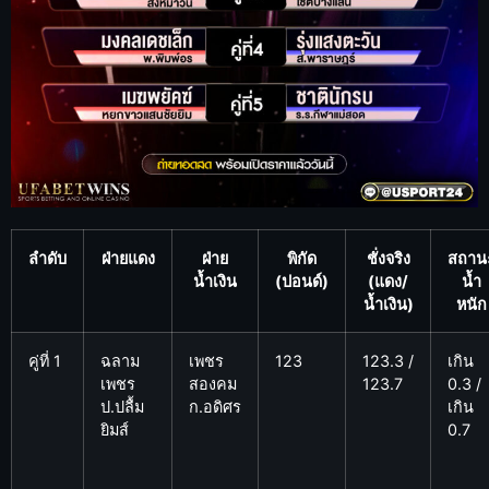
ลำดับ
ฝ่ายแดง
ฝ่าย
พิกัด
ชั่งจริง
สถาน
น้ำเงิน
(ปอนด์)
(แดง/
น้ำ
น้ำเงิน)
หนัก
คู่ที่ 1
ฉลาม
เพชร
123
123.3 /
เกิน
เพชร
สองคม
123.7
0.3 /
ป.ปลื้ม
ก.อดิศร
เกิน
ยิมส์
0.7