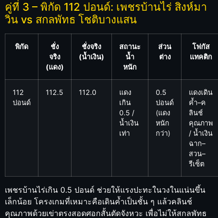
คู่ที่ 3 – พิกัด 112 ปอนด์: เพชรบ้านไร่ สิงห์มา
วิน vs สกลพัทธ โชติบางแสน
พิกัด
ชั่ง
ชั่งจริง
สถานะ
ส่วน
โฟกัส
จริง
(น้ำเงิน)
น้ำ
ต่าง
แทคติก
(แดง)
หนัก
112
112.5
112.0
แดง
0.5
แดงเดิน
ปอนด์
เกิน
ปอนด์
ค้ำ–ค
0.5 /
(แดง
ลินช์
น้ำเงิน
หนัก
คุณภาพ
เท่า
กว่า)
/ น้ำเงิน
ฉาก–
สวน–
รีเซ็ต
เพชรบ้านไร่เกิน 0.5 ปอนด์ ช่วยให้แรงปะทะในวงในแน่นขึ้น
เล็กน้อย โครงเกมที่เหมาะคือเดินค้ำเป็นชั้น ๆ แล้วคลินช์
คุณภาพด้วยเข่าตรงสอดศอกสั้นตัดจังหวะ เพื่อไม่ให้สกลพัทธ