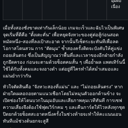
มุมต่อ
เนื่อง
เมื่อทั้งสองชั่งขาดเท่ากันเล็กน้อย เกมจะเร็วและฉับไวเป็นพิเศษ
จุดเริ่มที่ดีคือ “ตั้งเตะคั่น” เพื่อหยุดจังหวะของคู่ต่อสู้ก่อนสอด
หมัดหนึ่ง–สองที่ลงเป้าสะอาด จากนั้นรีเซ็ตระยะทันทีเพื่อลด
โอกาสโดนสวน การ “ตัดมุม” ซ้ำสองครั้งติดจะบังคับให้คู่แข่ง
ถอยเส้นตรง ซึ่งเป็นสัญญาณว่าพื้นที่และเวลาของอีกฝ่ายกำลัง
ถูกยึดครอง ก่อนจะตามด้วยช็อตคมสั้น ๆ เพื่อย้ำผล แพตเทิร์นนี้
ใช้ได้กับทั้งคมและจงอางดำ แต่อยู่ที่ใครทำได้สม่ำเสมอและ
แม่นยำกว่ากัน
หัวใจตัดสินคือ “จังหวะสองที่แม่น” และ “ไม่ถอยเส้นตรง” หาก
ฝ่ายใดเผลอถอยตามแนวเชือกโดยไม่หมุนตัวออกด้านข้าง จะ
เปิดช่องให้โดนบวกในมุมอับและเสียภาพคุมเวทีทันที การเซฟ
ความเสี่ยงจึงต้องใช้ฟุตเวิร์กคม ๆ และคืนการ์ดให้ไวหลังทุกชุด
ปิดยกด้วยช็อตสะอาดหนึ่งครั้งในช่วงท้ายจะทำให้คะแนนเอน
ทันทีแม้ช่วงต้นยกจะสูสี