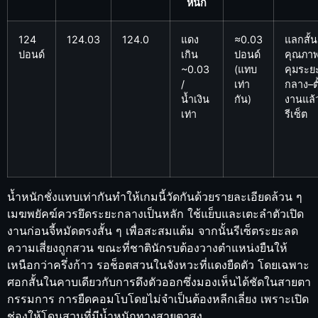
หนัก
124
124.03
124.0
แดง
≈0.03
แลกสั้น
ปอนด์
เกิน
ปอนด์
คุณภา
~0.03
(แทบ
คุมระย
/
เท่า
กลาง–ตั
น้ำเงิน
กัน)
งานแล้
เท่า
รีเซ็ต
น้ำหนักชั่งแทบเท่ากันทำให้เกมนี้วัดกันด้วยรายละเอียดล้วน ๆ
เมฆพยัคฆ์ควรยึดระยะกลางเป็นหลัก ใช้แย็บและเตะลำตัวเปิด
งานก่อนจี้หมัดตรงสั้น ๆ เพื่อสะสมแต้ม จากนั้นรีเซ็ตระยะลด
ความเสี่ยงถูกสวน ขณะที่ชาตินักรบต้องวางตำแหน่งยืนให้
เหนือกว่าครึ่งก้าว รอช็อตสวนในจังหวะที่แดงยืดตัว โดยเฉพาะ
ศอกสั้นในคาบเดียวกับการดึงตัวออกซึ่งมองเห็นได้ชัดในสายตา
กรรมการ การยืดคอมโบโดยไม่จำเป็นต้องหลีกเลี่ยง เพราะเปิด
ช่องให้โดนสวนที่มีน้ำหนักทางสายตาสูง