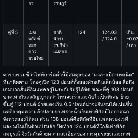
อร
ราษฎร์
คู่ที่ 5
เมฆ
ชาติ
124
124.03
เกิน
พยัคฆ์
นักรบ
/ 124.0
~0.0
หยก
รร.กีฬา
/ เท่า
ขาว
แม่สอด
มวยไทย
ตารางรวมชี้ว่าไฟท์การ์ดค่ำนี้มีสมดุลของ “มวล–สปีด–เทคนิค”
ที่น่าติดตาม โดยคู่เปิด 123 ปอนด์ทั้งสองฝ่ายเกินเล็กน้อย สื่อถึง
เกมบวกสั้นที่อิมแพคอยู่ในระดับรับรู้ได้ชัด ขณะที่คู่ 103 ปอนด์
ขาดเท่ากันส่งสัญญาณว่าโทนจะเร็วและฉับไวเป็นพิเศษ ย้าย
ขึ้นสู่ 112 ปอนด์ ฝ่ายแดงเกิน 0.5 ปอนด์น่าจะยืนชนได้แน่นขึ้น
แต่ต้องคุมความล้าปลายยกเพราะน้ำเงินเท่าพิกัดมีโอกาสฉก
จังหวะสองได้คม ส่วน 138 ปอนด์คือพิกัดที่อิมแพคครองเวที
และวงในเป็นตัวแปรหลัก ปิดท้าย 124 ปอนด์ที่ใกล้เท่าพิกัด
สมบูรณ์ จึงวัดกันด้วยความละเอียดของการคุมระยะและภาพ