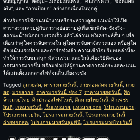
จับสัญญาณ “ตัดมุม–ไม่ถอยเส้นตรง”, “คืนการ์ดไว”, “ช็อตมีผล
จริง”, และ “ภาพปิดยก” อย่างต่อเนื่องในทุกคู่
สำหรับการใช้งานหน้างานหรือระหว่างดูสด แนะนำให้เปิด
ตารางรวมควบคู่กับตารางย่อยรายคู่เพื่อเช็กพิกัด–ชั่งจริง–
สถานะน้ำหนักอย่างรวดเร็ว แล้วไล่อ่านบทวิเคราะห์สั้น ๆ เพื่อ
เตือนว่าคู่ใดควรจับตาวงใน คู่ใดควรจับตาจังหวะสอง หรือคู่ใด
ต้องเน้นแรงปลายและการ์ดช่วงล้า ความเข้าใจบริบทเหล่านี้จะ
ทำให้การรับชมสนุก มีส่วนร่วม และใกล้เคียงวิธีคิดของ
กรรมการมากขึ้น พร้อมช่วยให้ผู้อ่านคาดการณ์กระแสคะแนน
ได้แม่นตั้งแต่กลางไฟท์จนสิ้นเสียงระฆัง
Tagged
ดูมวยสด
,
ตารางมวยวันนี้
,
ถ่ายทอดสดมวยวันนี้
,
มวย
สด
,
มวยสากล
,
ราคามวยวันนี้ ช่อง 7
,
ราคามวยสดวันนี้
,
ศึก
จ้าวมวยไทย
,
ศึกป่าตองไฟท์ไนท์
,
ศึกมวยไทยวันนี้
,
ศึกเพชร
ยินดี
,
เรตมวยวันนี้
,
เว็บแทงมวย
,
แทงมวย one
,
โปรแกรมมวย
,
โปรแกรมมวยวัน
,
โปรแกรมมวยวันนี้
,
โปรแกรมมวยวันนี้
ถ่ายทอดสด
,
โปรแกรมมวยวันลุมพินี
,
โปรแกรมมวยไทยวันนี้