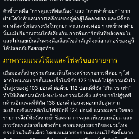
ตัวชี้ขาดคือ “การคุมเวทีต่อเนื่อง” และ “ภาพจำท้ายยก” หาก
ฝ่ายใดบังคับเลนการเคลื่อนของคู่ต่อสู้ได้ตลอดยก และมีช็อต
คมหนึ่งครั้งก่อนระฆังในทุกยก คะแนนจะค่อย ๆ เทเข้าหาฝ่าย
นั้นแม้ปริมาณรวมใกล้เคียงกัน การคืนการ์ดทันทีหลังคอมโบ
และไม่ถอยเป็นเส้นตรงคือเงื่อนไขสำคัญที่จะล็อกสกอร์ของคู่นี้
ให้ปลอดภัยถึงยกสุดท้าย
ภาพรวมแนวโน้มและโฟลว์ของรายการ
เมื่อมองทั้งห้าคู่ร่วมกันจะเห็นโครงสร้างรายการที่ค่อย ๆ ไต่
จากโทนเกมบวกสั้นและเร็วในพิกัด 123 ปอนด์ ไปสู่ความฉับไว
ขั้นสูงของคู่ 103 ปอนด์ ต่อด้วย 112 ปอนด์ที่ชั่ง “เกิน vs เท่า”
ทำให้เกิดเกมหนักปะทะปะทะความนิ่งเชิง แล้วขยายไปสู่จุดพี
กด้านอิมแพคที่พิกัด 138 ปอนด์ ก่อนจะผ่อนกลับสู่ความ
ละเอียดเชิงแทคติกในไฟท์ปิดที่ 124 ปอนด์ แนวลมหายใจของ
รายการจึงมีทั้งจังหวะย้ำช็อตคม การคุมเวทีแบบละเอียด และ
การวัดแรงปลายในช่วงท้าย ครอบคลุมรสชาติของมวยไทย
ครบถ้วนในคืนเดียว โดยแฟนมวยจะอ่านคะแนนได้ชัดขึ้นหาก