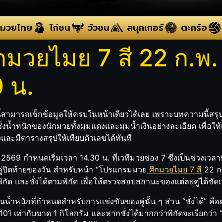
มวยไทย
ไก่ชน
วัวชน
สนุกเกอร์
ตะกร้อ
มวยไมย 7 สี 22 ก.พ.
0 น.
สามารถเช็กข้อมูลให้ครบในหน้าเดียวได้เลย เพราะบทความนี้สรุปว
ชั่งน้ำหนักของนักมวยทั้งมุมแดงและมุมน้ำเงินอย่างละเอียด เพื่อใ
งและมีตารางสรุปให้เทียบตัวเลขได้ทันที
 2569 กำหนดเริ่มเวลา 14.30 น. ที่เวทีมวยช่อง 7 ซึ่งเป็นช่วงเ
ึงคู่ปิดท้ายของวัน สำหรับหน้า “โปรแกรมมวย
ศึกมวยไมย 7 สี
22 ก.
กินพิกัด และชั่งได้ตามพิกัด เพื่อให้ตรวจสอบสถานะของแต่ละคู่ได้ชัด
รุ่นน้ำหนักที่กำหนดสำหรับการแข่งขันของคู่นั้น ๆ ส่วน “ชั่งได้” คือค
้ 101 เท่ากับขาด 1 กิโลกรัม และหากชั่งได้มากกว่าพิกัดจะเรียกว่า “เก