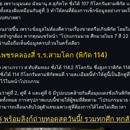
ยบร้อย เพราะมุมแดง มัจฉานุ ส.สุภัทโท ชั่งได้ 107 กิโลกรัมตามพิกัด 
ดทั้งสองฝั่งเหมือนกับคู่ที่ 3 ทำให้คนที่ต้องการเช็กข้อมูลอย่างรวดเร
แบบสบายตา
ักอ่านง่ายขึ้น เพราะข้อมูลไม่ต้องตีความเรื่องขาดหรือเกินพิกัด โดยใ
่านจดจำถูกต้อง หากคุณแชร์หน้า “โปรแกรมมวย ศึกมวยไมย 7 สี 22 
ผ่านมือถือเห็นข้อมูลครบถ้วนในครั้งเดียว
s เพชรคลองสี่ ร.ร.สามโคก (พิกัด 114)
เซาะกราว ส.ทับทิมทอง ชั่งได้ 114.2 กิโลกรัม ซึ่งสูงกว่าพิกัด 114
ได้ 114 กิโลกรัมตามพิกัดพอดี รายละเอียดนี้ทำให้คู่นี้เป็นอีกคู่ที่
ะบุไว้ในหน้าโปรแกรม
่ที่ 2, คู่ที่ 4 และคู่ที่ 6 มีรูปแบบคล้ายกันคือมุมแดงชั่งเกินพิ
มพิกัดทั้งหมด การสรุปภาพแบบนี้ช่วยให้ผู้ชมที่ติดตาม “โปรแกรมม
ละสามารถเลื่อนกลับไปดูตัวเลขเฉพาะคู่ที่ต้องการได้โดยไม่เสียเวลา
ร้อมลิงก์ถ่ายทอดสดวันนี้! รวมทุกศึก ทุกสัง