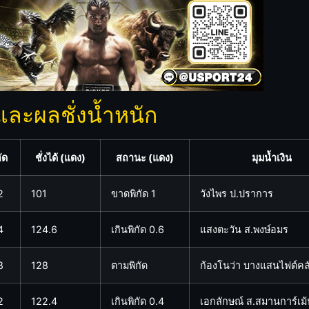
ะผลชั่งน้ำหนัก
ัด
ชั่งได้ (แดง)
สถานะ (แดง)
มุมน้ำเงิน
2
101
ขาดพิกัด 1
วังไพร ป.ปราการ
4
124.6
เกินพิกัด 0.6
แสงตะวัน ส.พงษ์อมร
8
128
ตามพิกัด
ก้องโนว่า บางแสนไฟต์คล
2
122.4
เกินพิกัด 0.4
เอกลักษณ์ ส.สมานการ์เม้