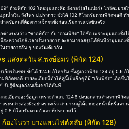
 ด้วยพิกัด 102 โดยมุมแดงคือ อังกอร์(สไนเปอร์) โกลิตะมวยไทย ชั่
ุมน้ำเงิน วังไพร ป.ปราการ ชั่งได้ 102 กิโลกรัมตามพิกัดพอดี ทำให
สำหรับคนที่ต้องการเช็กผลชั่งก่อนเริ่มการแข่งขันจริง
มแตกต่างระหว่าง “ขาดพิกัด” กับ “ตามพิกัด” ได้ชัด เพราะมุมแดงชั่ง
้ระหว่างใกล้เวลาเริ่มรายการ จะสามารถสรุปได้ทันทีว่ามุมแดงชั่
นในรายการอื่น ๆ ของวันเดียวกัน
ร vs แสงตะวัน ส.พงษ์อมร (พิกัด 124)
รเกียรติเพชร ชั่งได้ 124.6 กิโลกรัม ซึ่งสูงกว่าพิกัด 124 อยู่ 0.6 ก
ิกัดพอดี รายละเอียดนี้ทำให้คู่นี้เป็นอีกคู่ที่มี “เกินพิกัด” เกิดขึ
ับรู้ข้อมูลก่อนเริ่มชกได้ทันที
มละเอียดของข้อมูล เพราะตัวเลข 124.6 บ่งบอกส่วนต่างจากพิกัดอ
างระหว่างสองฝั่งอย่างรวดเร็ว สามารถดูได้จากย่อหน้านี้หรือจากต
งอยู่ 0.6 กิโลกรัมตามตัวเลขที่ประกาศไว้
vs ก้องโนว่า บางแสนไฟต์คลับ (พิกัด 128)