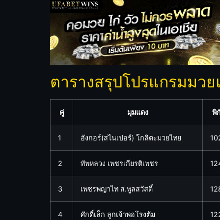
ตารางสรุปโปรแกรมมวยแล
คู่
มุมแดง
พิก
1
อังกอร์(สไนเปอร์) โกลิตะมวยไทย
10
2
ทัพหลวง เพชรเกียรติเพชร
12
3
เพชรพญาไท ส.พูลสวัสดิ์
12
4
ศักดิ์เล็ก ลูกเจ้าพ่อโรงต้ม
12