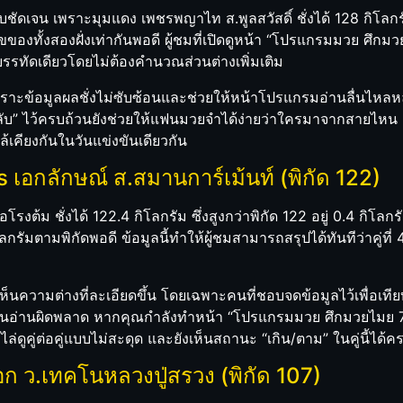
ร้อยแบบชัดเจน เพราะมุมแดง เพชรพญาไท ส.พูลสวัสดิ์ ชั่งได้ 128 กิ
วเลขของทั้งสองฝั่งเท่ากันพอดี ผู้ชมที่เปิดดูหน้า “โปรแกรมมวย ศึก
ในบรรทัดเดียวโดยไม่ต้องคำนวณส่วนต่างเพิ่มเติม
พราะข้อมูลผลชั่งไม่ซับซ้อนและช่วยให้หน้าโปรแกรมอ่านลื่นไหลหลังจ
์คลับ” ไว้ครบถ้วนยังช่วยให้แฟนมวยจำได้ง่ายว่าใครมาจากสายไห
้เคียงกันในวันแข่งขันเดียวกัน
้ม vs เอกลักษณ์ ส.สมานการ์เม้นท์ (พิกัด 122)
าพ่อโรงต้ม ชั่งได้ 122.4 กิโลกรัม ซึ่งสูงกว่าพิกัด 122 อยู่ 0.4 กิโ
ลกรัมตามพิกัดพอดี ข้อมูลนี้ทำให้ผู้ชมสามารถสรุปได้ทันทีว่าคู่ที่ 4
เห็นความต่างที่ละเอียดขึ้น โดยเฉพาะคนที่ชอบจดข้อมูลไว้เพื่อ
ากจนอ่านผิดพลาด หากคุณกำลังทำหน้า “โปรแกรมมวย ศึกมวยไมย 7 
มไล่ดูคู่ต่อคู่แบบไม่สะดุด และยังเห็นสถานะ “เกิน/ตาม” ในคู่นี้ได้ค
ย์เอก ว.เทคโนหลวงปู่สรวง (พิกัด 107)