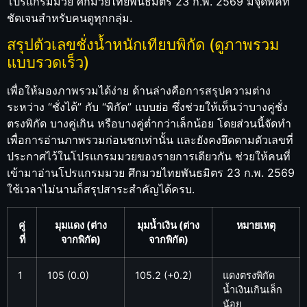
โปรแกรมมวย ศึกมวยไทยพันธมิตร 23 ก.พ. 2569 มีจุดพีคที่
ชัดเจนสำหรับคนดูทุกกลุ่ม.
สรุปตัวเลขชั่งน้ำหนักเทียบพิกัด (ดูภาพรวม
แบบรวดเร็ว)
เพื่อให้มองภาพรวมได้ง่าย ด้านล่างคือการสรุปความต่าง
ระหว่าง “ชั่งได้” กับ “พิกัด” แบบย่อ ซึ่งช่วยให้เห็นว่าบางคู่ชั่ง
ตรงพิกัด บางคู่เกิน หรือบางคู่ต่ำกว่าเล็กน้อย โดยส่วนนี้จัดทำ
เพื่อการอ่านภาพรวมก่อนชกเท่านั้น และยังคงยึดตามตัวเลขที่
ประกาศไว้ในโปรแกรมมวยของรายการเดียวกัน ช่วยให้คนที่
เข้ามาอ่านโปรแกรมมวย ศึกมวยไทยพันธมิตร 23 ก.พ. 2569
ใช้เวลาไม่นานก็สรุปสาระสำคัญได้ครบ.
คู่
มุมแดง (ต่าง
มุมน้ำเงิน (ต่าง
หมายเหตุ
ที่
จากพิกัด)
จากพิกัด)
1
105 (0.0)
105.2 (+0.2)
แดงตรงพิกัด
น้ำเงินเกินเล็ก
น้อย