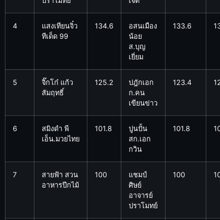
ปราโมทย์
เจต
4
แสงเทียนจิ๋ว
134.6
อสนเมือง
133.6
1
ทีเด็ด 99
น้อย
ส.บุญ
เยี่ยม
5
จิ๊กโก๋ แก้ว
125.2
ปฎักเอก
123.4
1
สัมฤทธิ์
ก.คน
เขียนข่าว
6
สมิงดำ พี
101.8
ปูนปั้น
101.8
1
เอ็น.มวยไทย
สก.เอก
กวิน
7
สายฟ้า สวน
100
แชมป์
100
1
อาหารปีกไม้
ศิษย์
อาจารย์
ปราโมทย์