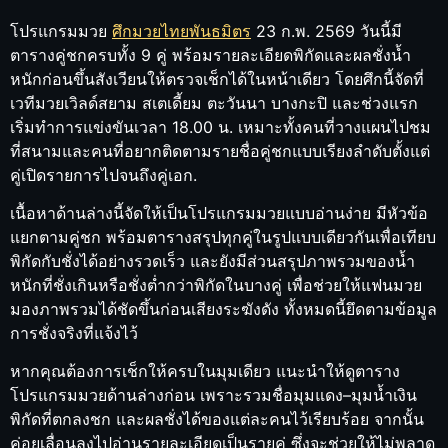
โปรแกรมมวย
ศึกมวยไทยพันธมิตร
23 ก.พ. 2569 วันนี้มี
ตารางคู่ชกครบทั้ง 9 คู่ พร้อมรายละเอียดพิกัดและผลชั่งน้ำ
หนักก่อนขึ้นสังเวียนให้ตรวจเช็กได้ในหน้าเดียว โดยศึกนี้จัดที่
เวทีมวยเวิลด์สยาม สเตเดี้ยม ตะวันนา บางกะปิ และช่วงแรก
เริ่มทำการแข่งขันเวลา 18.00 น. เหมาะทั้งคนที่วางแผนไปชม
ที่สนามและคนที่อยากติดตามรายชื่อคู่ชกแบบเรียงลำดับตั้งแต่
คู่เปิดรายการไปจนถึงคู่เอก.
เนื้อหาด้านล่างนี้จัดให้เป็นโปรแกรมมวยแบบอ่านง่าย มีหัวข้อ
แยกตามคู่ชก พร้อมตารางสรุปทุกคู่ในรูปแบบเดียวกันเพื่อเทียบ
พิกัดกับชั่งได้อย่างรวดเร็ว และยังมีส่วนสรุปภาพรวมของน้ำ
หนักที่ชั่งเกินหรือชั่งต่ำกว่าพิกัดในบางคู่ เพื่อช่วยให้แฟนมวย
มองภาพรวมได้ชัดขึ้นก่อนเสียงระฆังดัง ทั้งหมดนี้ยึดตามข้อมูล
การชั่งจริงที่แจ้งไว้
หากคุณต้องการเช็กให้ครบในมุมเดียว แนะนำให้ดูตาราง
โปรแกรมมวยด้านล่างก่อน เพราะรวมชื่อมุมแดง–มุมน้ำเงิน
พิกัดที่ตกลงชก และผลชั่งได้ของแต่ละคนไว้เรียบร้อย จากนั้น
ค่อยเลื่อนลงไปอ่านรายละเอียดเป็นรายคู่ ซึ่งจะช่วยให้ไม่พลาด