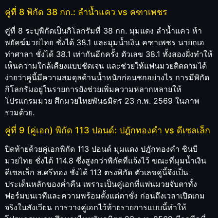
คู่ที่ 8 พิกัด 38 กก.: ลำน้ำแคว vs คฑาเพชร
คู่ที่ 8 ระบุพิกัดเป็นกิโลกรัมที่ 38 กก. มุมแดง ลำน้ำแคว ห้า
พยัคฆ์มวยไทย ชั่งได้ 38.1 และมุมน้ำเงิน คฑาเพชร นายกเอ
ท่าศาลา ชั่งได้ 38.1 เท่ากันอีกครั้ง ตัวเลข 38.1 ทั้งสองฝั่งทำให้
เห็นความใกล้เคียงแบบชัดเจน และช่วยให้แฟนมวยติดตามได้
ง่ายว่าคู่นี้มีความสมดุลด้านน้ำหนักก่อนชกอย่างไร การมีพิกัด
กิโลกรัมอยู่ในรายการยังช่วยเพิ่มความหลากหลายให้
โปรแกรมมวย ศึกมวยไทยพันธมิตร 23 ก.พ. 2569 ในภาพ
รวมด้วย.
คู่ที่ 9 (คู่เอก) พิกัด 113 ปอนด์: ปฎักทองคำ vs ดีเซลเล็ก
ปิดท้ายด้วยคู่เอกพิกัด 113 ปอนด์ มุมแดง ปฎักทองคำ ซินบี
มวยไทย ชั่งได้ 114.8 ซึ่งสูงกว่าพิกัดที่แจ้งไว้ ขณะที่มุมน้ำเงิน
ดีเซลเล็ก ส.ศรีทอง ชั่งได้ 113 ตรงพิกัด ตัวเลขคู่นี้จึงเป็น
ประเด็นหลักของค่ำคืน เพราะเป็นคู่เอกที่แฟนมวยจับตาทั้ง
ฟอร์มบนเวทีและความพร้อมตั้งแต่ตาชั่ง ก่อนถึงเวลาเปิดเกม
จริงในสังเวียน การวางคู่เอกไว้ท้ายรายการแบบนี้ทำให้