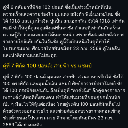
คู่ที่ 6 กลับมาที่พิกัด 102 ปอนด์ ซึ่งเป็นช่วงน้ำหนักที่เน้น
ความเร็วและความว่องไว มุมแดง สมิงดำ พีเอ็น.มวยไทย ชั่ง
ได้ 101.8 และมุมน้ำเงิน ปูนปั้น สก.เอกกวิน ชั่งได้ 101.8 เท่ากัน
พอดี ทำให้คู่นี้ดูสมดุลตั้งแต่ขึ้นตาชั่ง ตัวเลขที่เท่ากันมักสร้าง
ความรู้สึกว่าเกมจะออกได้หลายหน้า เพราะทั้งสองฝ่ายมีสภาพ
ร่างกายใกล้เคียงกันในวันชั่ง คู่นี้จึงเป็นหนึ่งในคู่ที่ทำให้
โปรแกรมมวย ศึกมวยไทยพันธมิตร 23 ก.พ. 2569 ดูไหลลื่น
และน่าติดตามแบบไม่สะดุด.
คู่ที่ 7 พิกัด 100 ปอนด์: สายฟ้า vs แชมป์
คู่ที่ 7 พิกัด 100 ปอนด์ มุมแดง สายฟ้า สวนอาหารปีกไม้ ชั่งได้
100 ตรงพิกัด และมุมน้ำเงิน แชมป์ ศิษย์อาจารย์ปราโมทย์ ชั่ง
ได้ 100 ตรงพิกัดเช่นกัน ถือเป็นคู่ที่ “ตาชั่งนิ่ง” อีกคู่ของรายการ
เพราะชั่งได้พอดีทั้งสองคน ทำให้แฟนมวยที่ชอบคู่ชกน้ำหนัก
เป๊ะ ๆ มีอะไรให้ลุ้นต่อเนื่อง โดยคู่ระดับ 100 ปอนด์มักเต็มไป
ด้วยจังหวะออกอาวุธไว และช่วยต่อยอดบรรยากาศก่อนเข้าสู่
ช่วงท้ายของโปรแกรมมวย ศึกมวยไทยพันธมิตร 23 ก.พ.
2569 ได้อย่างลงตัว.