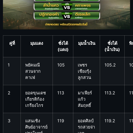
คู่ที่
มุมแดง
ชั่งได้
มุมน้ำเงิน
ชั่งได้
พิ
(แดง)
(น้ำเงิน)
1
พยัคมณี
105
เพชร
105.2
1
สวนจาก
เชียงรุ้ง
คาเฟ่
ลูกสวน
2
ยอดขุนเดช
113
มาเฟียร์
113.2
1
เกียรติก้อง
แก้ว
เกรียงไกร
สัมฤทธิ์
3
แสนเชิง
119
ยอดศิลป์
119.2
1
ศิษย์อาจารย์
รถสวยจ่า