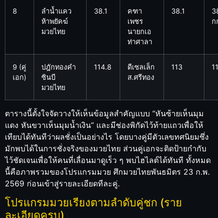
8
ลำน้ำแคว
38.1
คฑา
38.1
3
ห้าพยัคฆ์
เพชร
ก
มวยไทย
นายกเอ
ท่าศาลา
9 (คู่
ปฎักทองคำ
114.8
ดีเซลเล็ก
113
1
เอก)
ซินบี
ส.ศรีทอง
มวยไทย
ตารางนี้ตั้งใจจัดวางให้เห็นข้อมูลสำคัญแบบ “หันซ้ายเห็นมุม
แดง หันขวาเห็นมุมน้ำเงิน” และมีช่องพิกัดไว้ท้ายแถวเพื่อให้
เทียบได้ทันทีว่าผลชั่งเป็นอย่างไร โดยบางคู่มีตัวเลขทศนิยมซึ่ง
มักพบได้ในการชั่งจริงของมวยไทย ส่วนคู่เอกจะติดป้ายกำกับ
ไว้ชัดเจนเพื่อให้คนที่เลื่อนมาดูเร็ว ๆ พบไฮไลต์ได้ทันที ทั้งหมด
นี้คือภาพรวมของโปรแกรมมวย ศึกมวยไทยพันธมิตร 23 ก.พ.
2569 ก่อนเข้าสู่รายละเอียดทีละคู่.
โปรแกรมมวยเรียงตามลำดับคู่ชก (ราย
ละเอียดครบ)