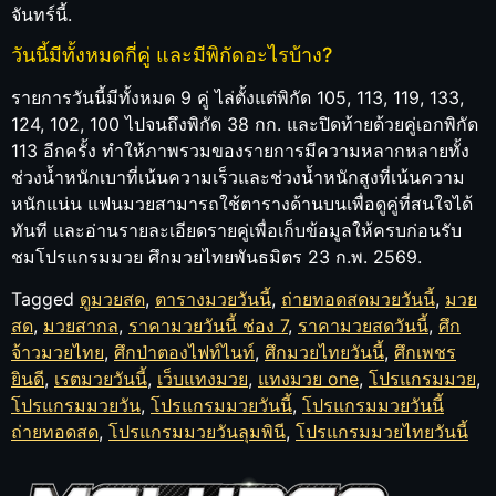
จันทร์นี้.
วันนี้มีทั้งหมดกี่คู่ และมีพิกัดอะไรบ้าง?
รายการวันนี้มีทั้งหมด 9 คู่ ไล่ตั้งแต่พิกัด 105, 113, 119, 133,
124, 102, 100 ไปจนถึงพิกัด 38 กก. และปิดท้ายด้วยคู่เอกพิกัด
113 อีกครั้ง ทำให้ภาพรวมของรายการมีความหลากหลายทั้ง
ช่วงน้ำหนักเบาที่เน้นความเร็วและช่วงน้ำหนักสูงที่เน้นความ
หนักแน่น แฟนมวยสามารถใช้ตารางด้านบนเพื่อดูคู่ที่สนใจได้
ทันที และอ่านรายละเอียดรายคู่เพื่อเก็บข้อมูลให้ครบก่อนรับ
ชมโปรแกรมมวย ศึกมวยไทยพันธมิตร 23 ก.พ. 2569.
Tagged
ดูมวยสด
,
ตารางมวยวันนี้
,
ถ่ายทอดสดมวยวันนี้
,
มวย
สด
,
มวยสากล
,
ราคามวยวันนี้ ช่อง 7
,
ราคามวยสดวันนี้
,
ศึก
จ้าวมวยไทย
,
ศึกป่าตองไฟท์ไนท์
,
ศึกมวยไทยวันนี้
,
ศึกเพชร
ยินดี
,
เรตมวยวันนี้
,
เว็บแทงมวย
,
แทงมวย one
,
โปรแกรมมวย
,
โปรแกรมมวยวัน
,
โปรแกรมมวยวันนี้
,
โปรแกรมมวยวันนี้
ถ่ายทอดสด
,
โปรแกรมมวยวันลุมพินี
,
โปรแกรมมวยไทยวันนี้