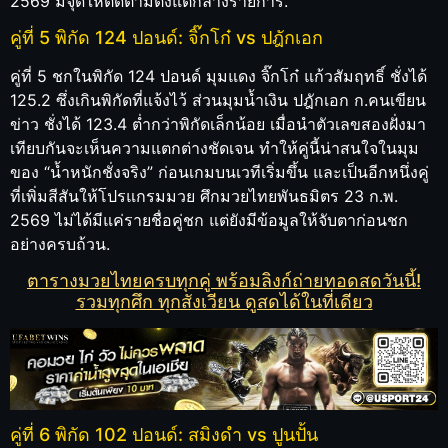
2569 มีจุดให้ติดตามตั้งแต่กลางรายการ.
คู่ที่ 5 พิกัด 124 ปอนด์: จิ๊กโก๋ vs ปฎักเอก
คู่ที่ 5 ชกในพิกัด 124 ปอนด์ มุมแดง จิ๊กโก๋ แก้วสัมฤทธิ์ ชั่งได้
125.2 ซึ่งเกินพิกัดที่แจ้งไว้ ส่วนมุมน้ำเงิน ปฎักเอก ก.คนเขียน
ข่าว ชั่งได้ 123.4 ต่ำกว่าพิกัดเล็กน้อย เมื่อนำตัวเลขสองฝั่งมา
เทียบกันจะเห็นความแตกต่างชัดเจน ทำให้คู่นี้น่าสนใจในมุม
ของ “น้ำหนักชั่งจริง” ก่อนเกมบนเวทีเริ่มขึ้น และเป็นอีกหนึ่งคู่
ที่เพิ่มสีสันให้โปรแกรมมวย ศึกมวยไทยพันธมิตร 23 ก.พ.
2569 ไม่ได้มีแค่รายชื่อคู่ชก แต่ยังมีข้อมูลให้จับตาก่อนชก
อย่างครบถ้วน.
ตารางมวยไทยครบทุกคู่ พร้อมลิงก์ถ่ายทอดสดวันนี้!
รวมทุกศึก ทุกสังเวียน ดูสดได้ในที่เดียว
คู่ที่ 6 พิกัด 102 ปอนด์: สมิงดำ vs ปูนปั้น