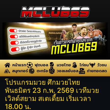
หน้าแรก
ฟุตบอล
มวยไทย
ไก่ชน
วัวชน
สนุกเกอร์
ตะกร้อ
วอลเลย์บอล
ถ่ายทอดสด
โปรแกรมมวย ศึกมวยไทย
พันธมิตร 23 ก.พ. 2569 เวทีมวย
เวิลด์สยาม สเตเดี้ยม เริ่มเวลา
18.00 น.