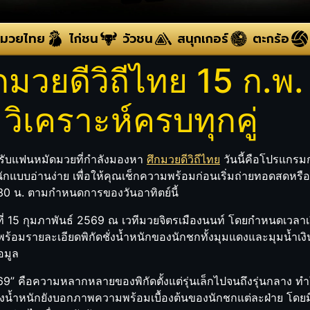
มวยไทย
ไก่ชน
วัวชน
สนุกเกอร์
ตะกร้อ
วยดีวิถีไทย 15 ก.พ.
วิเคราะห์ครบทุกคู่
หรับแฟนหมัดมวยที่กำลังมองหา
ศึกมวยดีวิถีไทย
วันนี้คือโปรแกรมก
นักแบบอ่านง่าย เพื่อให้คุณเช็กความพร้อมก่อนเริ่มถ่ายทอดสดหรือก่
:30 น. ตามกำหนดการของวันอาทิตย์นี้
ย์ที่ 15 กุมภาพันธ์ 2569 ณ เวทีมวยจิตรเมืองนนท์ โดยกำหนดเวลาเ
 พร้อมรายละเอียดพิกัดชั่งน้ำหนักของนักชกทั้งมุมแดงและมุมน้ำ
อมูล
9” คือความหลากหลายของพิกัดตั้งแต่รุ่นเล็กไปจนถึงรุ่นกลาง ทำใ
้ำหนักยังบอกภาพความพร้อมเบื้องต้นของนักชกแต่ละฝ่าย โดยมีทั้งคู