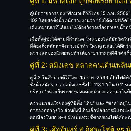
คู่ที่ 1: มหาดเล็ก ลูกพ่อพระยาเสือ
คู่เปิดรายการของ “ศึกมวยดีวิถีไทย 15 ก.พ. 2569” 
102 โดยผลชั่งน้ำหนักรายงานว่า “ชั่งได้ตามพิกั
เดินเกมบนเวทีได้แบบไม่ต้องกังวลเรื่องตัวเลขน้ำห
เมื่อทั้งคู่ชั่งได้ตามที่กำหนด โทนของไฟต์มักว
ที่ต้องตั้งหลักหาจังหวะเข้าทำ ใครคุมระยะได้ดีกว
ความสดของนักชกจะทำให้บรรยากาศเวทีคึกคักตั้งแ
คู่ที่ 2: สมิงเดช ตลาดคนเดินเพล
คู่ที่ 2 ในศึกมวยดีวิถีไทย 15 ก.พ. 2569 เป็นไฟ
ชั่งน้ำหนักระบุว่า สมิงเดชชั่งได้ 118.1 “เกิน 0.
บริหารจังหวะยืนระยะของแต่ละฝ่ายจะออกมาในท
ความน่าสนใจของคู่ที่มีทั้ง “เกิน” และ “ขาด” อย
การออกอาวุธไว ส่วนฝั่งที่เกินเล็กน้อยอาจมีแรง
ต่อเนื่องในยก 3–4 มักเป็นช่วงชี้ขาดของไฟต์ลัก
คู่ที่ 3: เสือจันทร์ ส.อิสระโชติ vs