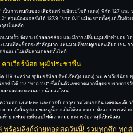
9” เป็นการพบกันของ เสือจันทร์ ส.อิสระโชติ (แดง) พิกัด 127 และ 
 0.2” ส่วนน้องมอสชั่งได้ 127.9 “ขาด 0.1” แม้จะขาดทั้งคู่แต่เป็น
วุธเป็นหลัก
ออกแนวเร็ว จังหวะเข้าออกคล่อง และมีการเปลี่ยนมุมเข้าทำบ่อย โด
รทำคะแนนทีละช็อตจะสำคัญมาก แฟนมวยที่ชอบดูเกมละเอียด เช่น 
วัดกันแบบไม่ผลีผลามตลอดทั้งไฟต์
vs คาเวียร์น้อย พุฒิประชาชื่น
กัด 119 ระหว่าง ซุปเปอร์น้อย ศิษย์เจ๊หญิง (แดง) พบ คาเวียร์น้อย พ
์น้อยชั่งได้ 117 “ขาด 2.0” ซึ่งเป็นตัวเลขขาดมากที่สุดของรายการวั
จะส่งผลต่อคะแนนมากน้อยแค่ไหน
่องความสด แรงปะทะ และการรับอาวุธยามโดนกดดัน แต่ขณะเดียวกัน
ยาก ดังนั้นรูปเกมของคู่นี้อาจเกิดได้หลายแบบ ตั้งแต่การเร่งทำค
ดท้าย แฟนมวยที่ชอบไฟต์เดาเกมยากควรจับตาคู่นี้เป็นพิเศษ
ร้อมลิงก์ถ่ายทอดสดวันนี้! รวมทุกศึก ทุกสัง