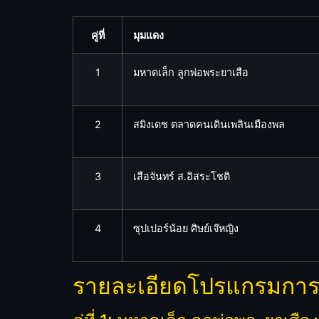
คู่ที่
มุมแดง
1
มหาดเล็ก ลูกพ่อพระยาเสือ
2
สมิงเดช ตลาดคนเดินเพลินเมืองพล
3
เสือจันทร์ ส.อิสระโชติ
4
ซุปเปอร์น้อย ศิษย์เจ๊หญิง
รายละเอียดโปรแกรมการแข