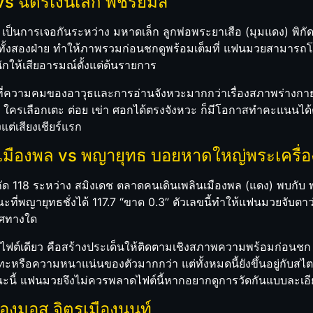
 vs ฉัตรเงินเล็ก พชรยิมส์
เป็นการเจอกันระหว่าง มหาดเล็ก ลูกพ่อพระยาเสือ (มุมแดง) พิกัด 1
ด” ทั้งสองฝ่าย ทำให้ภาพรวมก่อนชกดูพร้อมเต็มที่ แฟนมวยสามาร
นักให้เสียอารมณ์ตั้งแต่ต้นรายการ
ัดกันที่ความคมของอาวุธและการอ่านจังหวะมากกว่าเรื่องสภาพร่างก
่า ใครเลือกเตะ ต่อย เข่า ศอกได้ตรงจังหวะ ก็มีโอกาสทำคะแนนได้ต่อ
ต่เสียงเชียร์แรก
ินเมืองพล vs พญายุทธ บอยหาดใหญ่พระเครื่อ
ต์พิกัด 118 ระหว่าง สมิงเดช ตลาดคนเดินเพลินเมืองพล (แดง) พบกั
1” ขณะที่พญายุทธชั่งได้ 117.7 “ขาด 0.3” ตัวเลขนี้ทำให้แฟนมวยจับต
ิศทางใด
ู่ในไฟต์เดียว คือสร้างประเด็นให้ติดตามเชิงสภาพความพร้อมก่อน
ปะทะหรือความหนาแน่นของตัวมากกว่า แต่ทั้งหมดนี้ยังขึ้นอยู่กั
ษณะนี้ แฟนมวยจึงไม่ควรพลาดไฟต์นี้หากอยากดูการวัดกันแบบละเอี
 น้องมอส จิตรเมืองนนท์