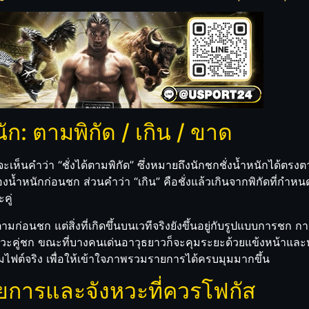
ัก: ตามพิกัด / เกิน / ขาด
ห็นคำว่า “ชั่งได้ตามพิกัด” ซึ่งหมายถึงนักชกชั่งน้ำหนักได้ตรงต
ำหนักก่อนชก ส่วนคำว่า “เกิน” คือชั่งแล้วเกินจากพิกัดที่กำหนด 
คู่
ามก่อนชก แต่สิ่งที่เกิดขึ้นบนเวทีจริงยังขึ้นอยู่กับรูปแบบการช
ะคู่ชก ขณะที่บางคนเด่นอาวุธยาวก็จะคุมระยะด้วยแข้งหน้าและหมั
ไฟต์จริง เพื่อให้เข้าใจภาพรวมรายการได้ครบมุมมากขึ้น
การและจังหวะที่ควรโฟกัส