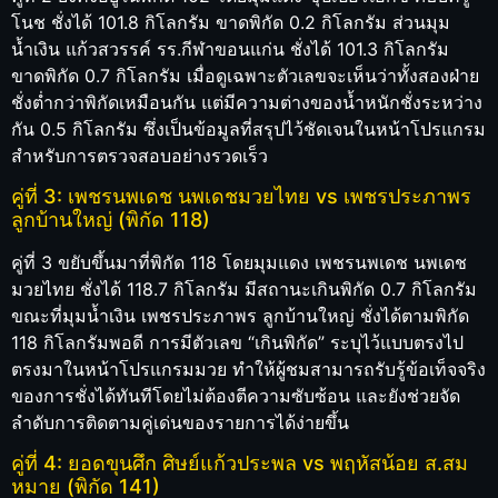
โนช ชั่งได้ 101.8 กิโลกรัม ขาดพิกัด 0.2 กิโลกรัม ส่วนมุม
น้ำเงิน แก้วสวรรค์ รร.กีฬาขอนแก่น ชั่งได้ 101.3 กิโลกรัม
ขาดพิกัด 0.7 กิโลกรัม เมื่อดูเฉพาะตัวเลขจะเห็นว่าทั้งสองฝ่าย
ชั่งต่ำกว่าพิกัดเหมือนกัน แต่มีความต่างของน้ำหนักชั่งระหว่าง
กัน 0.5 กิโลกรัม ซึ่งเป็นข้อมูลที่สรุปไว้ชัดเจนในหน้าโปรแกรม
สำหรับการตรวจสอบอย่างรวดเร็ว
คู่ที่ 3: เพชรนพเดช นพเดชมวยไทย vs เพชรประภาพร
ลูกบ้านใหญ่ (พิกัด 118)
คู่ที่ 3 ขยับขึ้นมาที่พิกัด 118 โดยมุมแดง เพชรนพเดช นพเดช
มวยไทย ชั่งได้ 118.7 กิโลกรัม มีสถานะเกินพิกัด 0.7 กิโลกรัม
ขณะที่มุมน้ำเงิน เพชรประภาพร ลูกบ้านใหญ่ ชั่งได้ตามพิกัด
118 กิโลกรัมพอดี การมีตัวเลข “เกินพิกัด” ระบุไว้แบบตรงไป
ตรงมาในหน้าโปรแกรมมวย ทำให้ผู้ชมสามารถรับรู้ข้อเท็จจริง
ของการชั่งได้ทันทีโดยไม่ต้องตีความซับซ้อน และยังช่วยจัด
ลำดับการติดตามคู่เด่นของรายการได้ง่ายขึ้น
คู่ที่ 4: ยอดขุนศึก ศิษย์แก้วประพล vs พฤหัสน้อย ส.สม
หมาย (พิกัด 141)