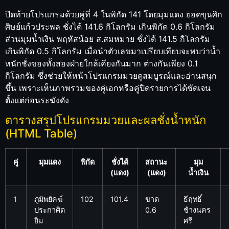
ปิดท้ายโปรแกรมด้วยคู่ที่ 4 ในพิกัด 141 โดยมุมแดง ยอดขุนศึก
ศิษย์แก้วประพล ชั่งได้ 141.6 กิโลกรัม เกินพิกัด 0.6 กิโลกรัม
ส่วนมุมน้ำเงิน พฤหัสน้อย ส.สมหมาย ชั่งได้ 141.5 กิโลกรัม
เกินพิกัด 0.5 กิโลกรัม เมื่อนำตัวเลขมาเปรียบเทียบจะพบว่าน้ำ
หนักชั่งของทั้งสองฝ่ายใกล้เคียงกันมาก ต่างกันเพียง 0.1
กิโลกรัม ซึ่งช่วยให้หน้าโปรแกรมมวยดูสมบูรณ์และอ่านสนุก
ขึ้น เพราะเห็นภาพรวมของคู่เอกหรือคู่ปิดรายการได้ชัดเจน
ตั้งแต่ก่อนระฆังดัง
ตารางสรุปโปรแกรมมวยและผลชั่งน้ำหนัก
(HTML Table)
คู่
มุมแดง
พิกัด
ชั่งได้
สถานะ
มุม
(แดง)
(แดง)
น้ำเงิน
1
ภูมิพยัคฆ์
102
101.4
ขาด
ธีฤทธิ์
ประกาศิต
0.6
ช้างนคร
ยิม
ศรี