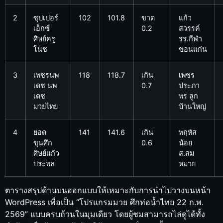
2
ซุปเปอร์
102
101.8
ขาด
แก้ว
เอ็กซ์
0.2
สวรรค์
ศิษย์ครู
รร.กีฬา
โนช
ขอนแก่น
3
เพชรนพ
118
118.7
เกิน
เพชร
เดช นพ
0.7
ประภา
เดช
พร ลูก
มวยไทย
บ้านใหญ่
4
ยอด
141
141.6
เกิน
พฤหัส
ขุนศึก
0.6
น้อย
ศิษย์แก้ว
ส.สม
ประพล
หมาย
ตารางสรุปด้านบนออกแบบให้เหมาะกับการนำไปวางบนหน้า
WordPress เพื่อเป็น “โปรแกรมมวย ศึกท่อน้ำไทย 22 ก.พ.
2569” แบบครบถ้วนในมุมเดียว โดยผู้ชมสามารถไล่ดูได้ทั้ง