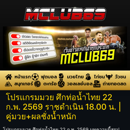
หน้าแรก
ฟุตบอล
มวยไทย
ไก่ชน
วัวชน
สนุกเกอร์
ตะกร้อ
วอลเลย์บอล
ถ่ายทอดสด
โปรแกรมมวย ศึกท่อน้ำไทย 22
ก.พ. 2569 ราชดำเนิน 18.00 น. |
คู่มวย+ผลชั่งน้ำหนัก
โปรแกรมมวย ศึกท่อน้ำไทย 22 ก.พ. 2569 บทความนี้สรุป