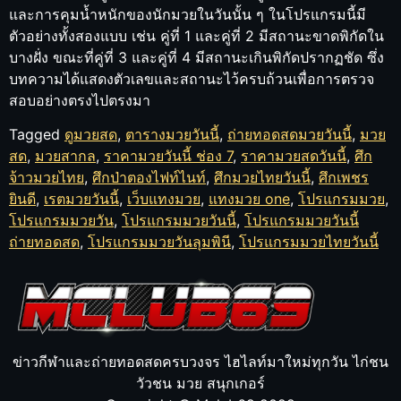
และการคุมน้ำหนักของนักมวยในวันนั้น ๆ ในโปรแกรมนี้มี
ตัวอย่างทั้งสองแบบ เช่น คู่ที่ 1 และคู่ที่ 2 มีสถานะขาดพิกัดใน
บางฝั่ง ขณะที่คู่ที่ 3 และคู่ที่ 4 มีสถานะเกินพิกัดปรากฏชัด ซึ่ง
บทความได้แสดงตัวเลขและสถานะไว้ครบถ้วนเพื่อการตรวจ
สอบอย่างตรงไปตรงมา
Tagged
ดูมวยสด
,
ตารางมวยวันนี้
,
ถ่ายทอดสดมวยวันนี้
,
มวย
สด
,
มวยสากล
,
ราคามวยวันนี้ ช่อง 7
,
ราคามวยสดวันนี้
,
ศึก
จ้าวมวยไทย
,
ศึกป่าตองไฟท์ไนท์
,
ศึกมวยไทยวันนี้
,
ศึกเพชร
ยินดี
,
เรตมวยวันนี้
,
เว็บแทงมวย
,
แทงมวย one
,
โปรแกรมมวย
,
โปรแกรมมวยวัน
,
โปรแกรมมวยวันนี้
,
โปรแกรมมวยวันนี้
ถ่ายทอดสด
,
โปรแกรมมวยวันลุมพินี
,
โปรแกรมมวยไทยวันนี้
ข่าวกีฬาและถ่ายทอดสดครบวงจร ไฮไลท์มาใหม่ทุกวัน ไก่ชน
วัวชน มวย สนุกเกอร์