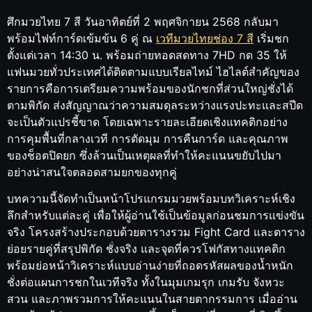
ศึกมวยไทย 7 สี วันอาทิตย์ที่ 2 พฤศจิกายน 2568 กลับมา
พร้อมไฟท์การ์ดเข้มข้น 6 คู่ ณ
เวทีมวยไทยช่อง 7 สี
เริ่มชก
ตั้งแต่เวลา 14:30 น. พร้อมถ่ายทอดสดทาง 7HD กด 35 ให้
แฟนมวยทั่วประเทศได้ติดตามแบบเรียลไทม์ ไฮไลต์สำคัญของ
รายการคือการเตรียมความพร้อมของนักชกที่ส่วนใหญ่ชั่งได้
ตามพิกัด ส่งสัญญาณว่าความสมดุลระหว่างแรงปะทะและสปีด
จะเป็นตัวแปรชี้ขาด โดยเฉพาะรายละเอียดเชิงแทคติกอย่าง
การคุมพื้นที่กลางเวที การตัดมุม การคืนการ์ด และคุณภาพ
ของช็อตปิดยก ซึ่งล้วนเป็นเหตุผลที่ทำให้คะแนนขยับไปมา
อย่างน่าสนใจตลอดสามยกของทุกคู่
บทความนี้จัดทำเป็นหน้าโปรแกรมมวยพร้อมบทวิเคราะห์เชิง
ลึกสำหรับแต่ละคู่ เพื่อให้ผู้อ่านใช้เป็นข้อมูลก่อนชมการแข่งขัน
จริง โครงสร้างประกอบด้วยตารางรวม Fight Card และตาราง
ย่อยรายคู่ที่สรุปพิกัด ชั่งจริง และจุดที่ควรโฟกัสทางแทคติก
พร้อมย่อหน้าวิเคราะห์แบบอ่านง่ายที่ถอดรหัสผลของน้ำหนัก
ชั่งต่อแผนการชกในเวทีจริง ทั้งในมุมเกมรุก เกมรับ จังหวะ
สวน และภาพรวมการให้คะแนนในสายตากรรมการ เมื่ออ่าน