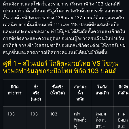
ด้านจังหวะและโฟลว์ของรายการ เริ่มจากพิกัด 103 ปอนด์ที่
เป็นเกมเร็ว ต้องใช้สมาธิสูงในการวัดกันด้วยการเข้าออกระยะ
สั้น ต่อด้วยพิกัดกลางอย่าง 136 และ 137 ปอนด์ที่สมดุลแรงกับ
เทคนิค จากนั้นเลื่อนมาที่ 111 และ 115 ปอนด์ซึ่งผสมทั้งสปีด
และแรงปะทะพอเหมาะ ทำให้ผู้ชมได้สัมผัสทั้งความละเอียดใน
การชิงจังหวะและความดุดันของเกมบู๊อย่างครบถ้วนในบ่ายวัน
อาทิตย์ การเข้าใจธรรมชาติของแต่ละพิกัดจะช่วยให้การรับชม
สนุกขึ้นและคาดการณ์ทิศทางคะแนนได้แม่นยำยิ่งขึ้น
คู่ที่ 1 – สไนเปอร์ โกลิตะมวยไทย VS โชกุน
พวพลฟาร์มสุขกระบือไทย พิกัด 103 ปอนด์
พิกัด
ชั่ง
ชั่งจริง
สถานะ
โฟกัส
ปัจจัย
ทางการ
จริง
(น้ำเงิน)
น้ำ
แทคติก
ตัดสิน
(แดง)
หนัก
103
103
103
เท่า
ตัดมุม–
ภาพ
พิกัดทั้ง
ตั้งเตะ
ปิดยก
คู่
ยาว–
และ