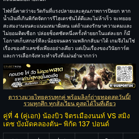
ไฟท์นี้คาดว่าจะวัดกันที่แรงปลายและคุณภาพการปิดยก หาก
น้ำเงินที่เกินพิกัดจัดการรีไฮเดรชันได้ดีและไม่ล้าเร็ว จะทยอย
สะสมงานจนคะแนนเทมาฝั่งตน แต่ถ้าแดงรักษาความคมและ
ไม่ยอมติดเชือก ปล่อยช็อตชัดหนึ่งครั้งท้ายยกในแต่ละยก ก็มี
โอกาสเก็บสกอร์ทีละน้อยจนผลรวมพลิกกลับมาได้ เกมจึงไม่ใช่
เรื่องของตัวเลขชั่งเพียงอย่างเดียว แต่เป็นเรื่องของวินัยการ์ด
และการเลือกจังหวะทำจริงที่แม่นยำมากกว่า
ตารางมวยไทยครบทุกคู่ พร้อมลิงก์ถ่ายทอดสดวันนี้!
รวมทุกศึก ทุกสังเวียน ดูสดได้ในที่เดียว
คู่ที่ 4 (คู่เอก) น้องบิว จิตรเมืองนนท์ VS สมิง
เดช บังมัดคลองตัน– พิกัด 137 ปอนด์