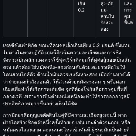
เกิน
สูง–ตัด
และ
0.2
มุม–
การ
สวนใน
คุม
จังหวะ
พื้นที่
สอง
เชลซีชั่งเท่าพิกัด ขณะที่คนชลเล็กเกินเพียง 0.2 ปอนด์ ซึ่งแทบ
ไม่ต่างในทางปฏิบัติ เกมนี้จึงเน้นความละเอียดและการชิง
จังหวะเป็นหลัก แดงควรใช้ฟุตเวิร์กตัดมุมให้คู่ต่อสู้ถอยเป็นเส้น
ตรง แล้วค่อยใส่หมัดหนึ่ง–สองก่อนคั่นด้วยเตะยาวเพื่อไม่ให้
โดนสวนใกล้ตัว ด้านน้ำเงินควรเร่งจังหวะสอง เมื่ออ่านทางได้
ว่าฝ่ายแดงกำลังถอนตัว ให้สวนด้วยหมัดตรงคม ๆ หรือศอก
เฉียงเพื่อทำให้เกิดภาพเด่นชัด จุดที่ต้องโฟกัสคือการคุมพื้นที่
กลางเวที เพราะการยืนตำแหน่งเหนือจะทำให้การออกอาวุธมี
ประสิทธิภาพมากขึ้นอย่างเห็นได้ชัด
การปิดยกคือกุญแจตัดสินในคู่ที่มีความละเอียดสูงเช่นนี้ หาก
ฝ่ายใดสร้างช็อตจำหนึ่งครั้งท้ายยก เช่น เตะลำตัวจนถอย หรือ
หมัดตรงใสสะอาด คะแนนจะไหลเข้าทันที ผู้ชนะมักเป็นฝ่ายที่