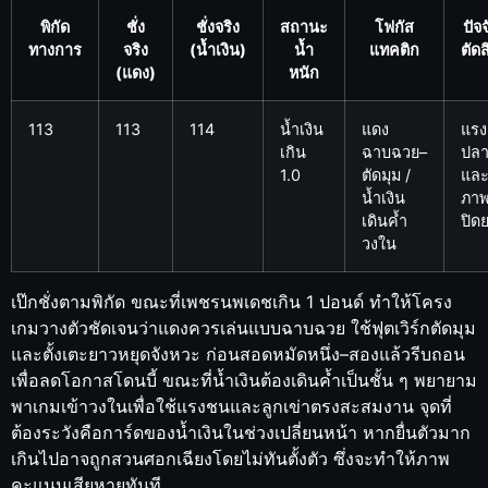
พิกัด
ชั่ง
ชั่งจริง
สถานะ
โฟกัส
ปัจจ
ทางการ
จริง
(น้ำเงิน)
น้ำ
แทคติก
ตัดส
(แดง)
หนัก
113
113
114
น้ำเงิน
แดง
แรง
เกิน
ฉาบฉวย–
ปล
1.0
ตัดมุม /
แล
น้ำเงิน
ภา
เดินค้ำ
ปิด
วงใน
เป๊กชั่งตามพิกัด ขณะที่เพชรนพเดชเกิน 1 ปอนด์ ทำให้โครง
เกมวางตัวชัดเจนว่าแดงควรเล่นแบบฉาบฉวย ใช้ฟุตเวิร์กตัดมุม
และตั้งเตะยาวหยุดจังหวะ ก่อนสอดหมัดหนึ่ง–สองแล้วรีบถอน
เพื่อลดโอกาสโดนบี้ ขณะที่น้ำเงินต้องเดินค้ำเป็นชั้น ๆ พยายาม
พาเกมเข้าวงในเพื่อใช้แรงชนและลูกเข่าตรงสะสมงาน จุดที่
ต้องระวังคือการ์ดของน้ำเงินในช่วงเปลี่ยนหน้า หากยื่นตัวมาก
เกินไปอาจถูกสวนศอกเฉียงโดยไม่ทันตั้งตัว ซึ่งจะทำให้ภาพ
คะแนนเสียหายทันที