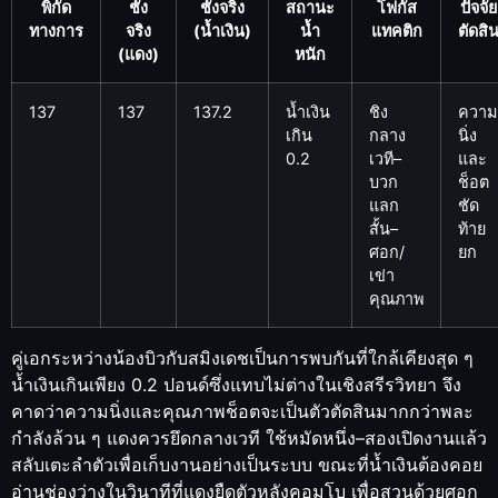
พิกัด
ชั่ง
ชั่งจริง
สถานะ
โฟกัส
ปัจจัย
ทางการ
จริง
(น้ำเงิน)
น้ำ
แทคติก
ตัดสิ
(แดง)
หนัก
137
137
137.2
น้ำเงิน
ชิง
ความ
เกิน
กลาง
นิ่ง
0.2
เวที–
และ
บวก
ช็อต
แลก
ชัด
สั้น–
ท้าย
ศอก/
ยก
เข่า
คุณภาพ
คู่เอกระหว่างน้องบิวกับสมิงเดชเป็นการพบกันที่ใกล้เคียงสุด ๆ
น้ำเงินเกินเพียง 0.2 ปอนด์ซึ่งแทบไม่ต่างในเชิงสรีรวิทยา จึง
คาดว่าความนิ่งและคุณภาพช็อตจะเป็นตัวตัดสินมากกว่าพละ
กำลังล้วน ๆ แดงควรยึดกลางเวที ใช้หมัดหนึ่ง–สองเปิดงานแล้ว
สลับเตะลำตัวเพื่อเก็บงานอย่างเป็นระบบ ขณะที่น้ำเงินต้องคอย
อ่านช่องว่างในวินาทีที่แดงยืดตัวหลังคอมโบ เพื่อสวนด้วยศอก