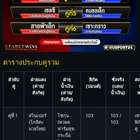
ตารางประกบคู่รวม
ลำดับ
ฝ่ายแดง
ฝ่าย
พิกัด
ชั่งจริง
ส
คู่
(ค่าย/
น้ำเงิน
(ปอนด์)
(แดง/
สังกัด)
(ค่าย/
น้ำเงิน)
ห
สังกัด)
คู่ที่ 1
สไนเปอร์
โชกุน
103
103 /
เท่
(โกลิตะ
(พวพล
103
พิก
มวยไทย)
ฟาร์มสุข
คู่
กระบือ