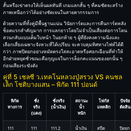
สั้นหรือเข่าตรงให้เห็นผลทันที เกมแลกสั้น ๆ ที่คมชัดจะสร้าง
ภาพเหนือกว่าได้อย่างชัดเจนในสายตากรรมการ
ด้วยความที่ทั้งคู่มีพื้นฐานแน่น วินัยการ์ดและการคืนการ์ดหลัง
ช็อตแรกสำคัญมาก การแลกยาวโดยไม่จำเป็นเสี่ยงต่อการโดน
สวนกลับแบบเต็มใบหน้า ในยกท้าย ๆ ผู้ที่ยังคงความนิ่งและ
เลือกเสี่ยงเฉพาะจังหวะที่ได้เปรียบ จะควบคุมทิศทางไฟท์ได้ดี
กว่า ภาพปิดยกอย่างหมัดตรงใสสะอาดหรือศอกเฉือนที่ทำให้
อีกฝ่ายหยุดชั่วขณะคือกุญแจในการล็อกคะแนนของยกนั้น ๆ
ก่อนเสียงระฆังดัง
คู่ที่ 5 เชลซี ว.เทคโนหลวงปู่สรวง VS คนชล
เล็ก โชติบางแสน – พิกัด 111 ปอนด์
พิกัด
ชั่ง
ชั่งจริง
สถานะ
โฟกัส
ปัจจัย
ทางการ
จริง
(น้ำเงิน)
น้ำ
แทคติก
ตัดสิน
(แดง)
หนัก
111
111
111.2
น้ำเงิน
สปีด
ปิดยก