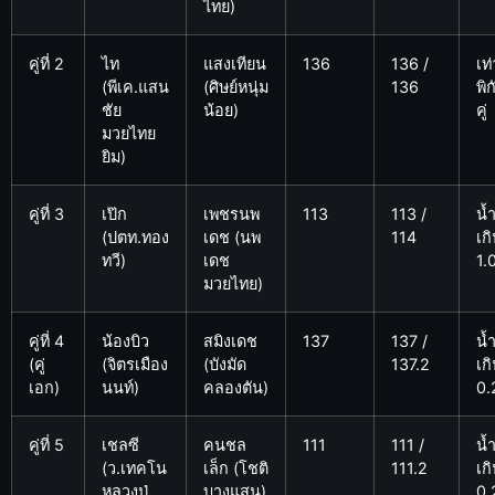
ไทย)
คู่ที่ 2
ไท
แสงเทียน
136
136 /
เท่
(พีเค.แสน
(ศิษย์หนุ่ม
136
พิก
ชัย
น้อย)
คู่
มวยไทย
ยิม)
คู่ที่ 3
เป๊ก
เพชรนพ
113
113 /
น้
(ปตท.ทอง
เดช (นพ
114
เก
ทวี)
เดช
1.
มวยไทย)
คู่ที่ 4
น้องบิว
สมิงเดช
137
137 /
น้
(คู่
(จิตรเมือง
(บังมัด
137.2
เก
เอก)
นนท์)
คลองตัน)
0.
คู่ที่ 5
เชลซี
คนชล
111
111 /
น้
(ว.เทคโน
เล็ก (โชติ
111.2
เก
หลวงปู่
บางแสน)
0.