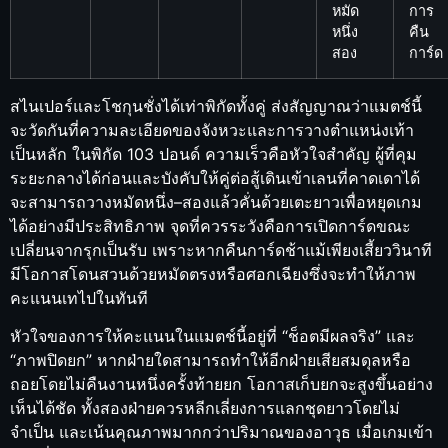
หมัด
การ
หนึ่ง
คืน
สอง
การ์ด
สไนเปอร์และโชกุนชั่งได้เท่าพิกัดทั้งคู่ ส่งสัญญาณว่าแมตช์นี้
จะวัดกันที่ความละเอียดของจังหวะและการวางตำแหน่งเท้า
เป็นหลัก ในพิกัด 103 ปอนด์ ความเร็วคือหัวใจสำคัญ ผู้ที่คุม
ระยะกลางได้ก่อนและบังคับให้คู่ต่อสู้เดินเข้าเลนที่คาดเดาได้
จะสามารถวางหมัดหนึ่ง–สองแล้วคั่นด้วยเตะยาวเพื่อหยุดเกม
ได้อย่างมีประสิทธิภาพ จุดที่ควรระวังคือการเปิดการ์ดขณะ
เปลี่ยนจากรุกเป็นรับ เพราะหากคืนการ์ดช้าแม้เพียงเสี้ยววินาที
มีโอกาสโดนสวนด้วยหมัดตรงหรือศอกเฉียงซึ่งจะทำให้ภาพ
คะแนนเทไปในทันที
หัวใจของการให้คะแนนในแมตช์นี้อยู่ที่ “ช็อตมีผลจริง” และ
“ภาพปิดยก” หากฝ่ายใดสามารถทำให้อีกฝ่ายเสียสมดุลหรือ
ถอยโดยไม่คืนงานหนึ่งครั้งท้ายยก โอกาสเก็บยกจะสูงขึ้นอย่าง
เห็นได้ชัด ทั้งสองฝ่ายควรหลีกเลี่ยงการแลกชุดยาวโดยไม่
จำเป็น และเน้นคุณภาพมากกว่าปริมาณของอาวุธ เมื่อเกมเข้า