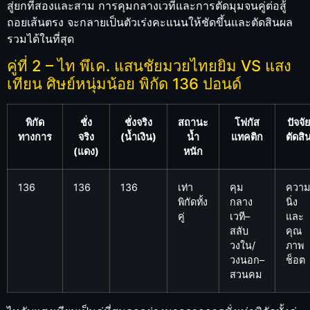
สู่ยกที่สองและสาม การคุมกลางเวทีและการตัดมุมจนคู่ต่อสู้
ถอยเส้นตรง จะกลายเป็นตัวเร่งคะแนนให้ชัดขึ้นและตัดสินผล
รวมได้ในที่สุด
คู่ที่ 2 – ไท พึเค. แสนชัยมวยไทยยิม VS แสง
เทียน ศิษย์หนุ่มน้อย พิกัด 136 ปอนด์
พิกัด
ชั่ง
ชั่งจริง
สถานะ
โฟกัส
ปัจจัย
ทางการ
จริง
(น้ำเงิน)
น้ำ
แทคติก
ตัดสิ
(แดง)
หนัก
136
136
136
เท่า
คุม
ความ
พิกัดทั้ง
กลาง
นิ่ง
คู่
เวที–
และ
สลับ
คุณ
วงใน/
ภาพ
วงนอก–
ช็อต
สวนคม