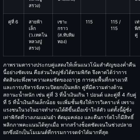
สรวง)
คู่ที่ 6
สายฟ้า
เซาะ
115
115 /
เท่
เล็ก
กราว
115
พิก
(ว.เทคโน
(ส.ทับทิม
คู่
หลวงปู่
ทอง)
สรวง)
ภาพรวมตารางประกบคู่แสดงให้เห็นแนวโน้มสำคัญของค่ำคืน
นี้อย่างชัดเจน คือส่วนใหญ่ชั่งได้ตามพิกัด จึงคาดได้ว่าการ
ตัดสินจะพึ่งพาความคมชัดของอาวุธ การคุมพื้นที่กลางเวที
และการบริหารจังหวะปิดยกเป็นหลัก คู่ที่มีความต่างด้าน
สถานะน้ำหนัก เช่น คู่ที่ 3 ที่น้ำเงินเกิน 1 ปอนด์ และคู่ที่ 4 กับคู่
ที่ 5 ที่น้ำเงินเกินเล็กน้อย จะเพิ่มชั้นเชิงให้การวิเคราะห์ เพราะ
แรงชนในวงในอาจทำงานได้ดีขึ้นเมื่อเข้าใกล้ตัว แต่ทั้งนี้ผู้ชั่ง
เท่าพิกัดที่วางเกมแม่นยำ ตัดมุมคล่อง และคืนการ์ดไวก็มีสิทธิ์
พลิกภาพคะแนนได้ทุกเมื่อ หากสร้างช็อตชัดเจนในช่วงปลาย
ยกซึ่งมักเป็นโมเมนต์ที่กรรมการจดจำได้มากที่สุด