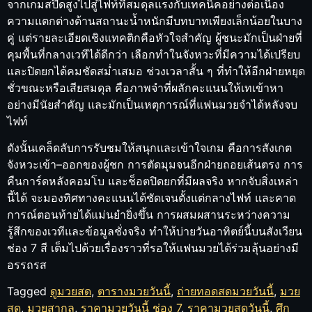
จากเกมสปีดสูงไปสู่ไฟท์ที่สมดุลแรงกับเทคนิคอย่างต่อเนื่อง
ความแตกต่างด้านสถานะน้ำหนักมีบทบาทเพียงเล็กน้อยในบาง
คู่ แต่รายละเอียดเชิงแทคติกคือหัวใจสำคัญ ผู้ชนะมักเป็นฝ่ายที่
คุมพื้นที่กลางเวทีได้ดีกว่า เลือกทำในจังหวะที่มีความได้เปรียบ
และปิดยกได้คมชัดสม่ำเสมอ ช่วงเวลาสั้น ๆ ที่ทำให้อีกฝ่ายหยุด
ชั่วขณะหรือเสียสมดุล คือภาพจำที่ผลักคะแนนให้เทเข้าหา
อย่างมีนัยสำคัญ และมักเป็นเหตุการณ์ที่แฟนมวยจำได้หลังจบ
ไฟท์
ดังนั้นเคล็ดลับการรับชมให้สนุกและเข้าใจเกม คือการสังเกต
จังหวะเข้า–ออกของผู้ชก การตัดมุมจนอีกฝ่ายถอยเส้นตรง การ
คืนการ์ดหลังคอมโบ และช็อตปิดยกที่มีผลจริง หากจับสิ่งเหล่า
นี้ได้ จะมองทิศทางคะแนนได้ชัดเจนตั้งแต่กลางไฟท์ และคาด
การณ์ตอนท้ายได้แม่นยำยิ่งขึ้น การผสมผสานระหว่างความ
รู้สึกของเวทีและข้อมูลชั่งจริง ทำให้บ่ายวันอาทิตย์นี้บนสังเวียน
ช่อง 7 สี เต็มไปด้วยเรื่องราวที่รอให้แฟนมวยได้ร่วมลุ้นอย่างมี
อรรถรส
Tagged
ดูมวยสด
,
ตารางมวยวันนี้
,
ถ่ายทอดสดมวยวันนี้
,
มวย
สด
,
มวยสากล
,
ราคามวยวันนี้ ช่อง 7
,
ราคามวยสดวันนี้
,
ศึก