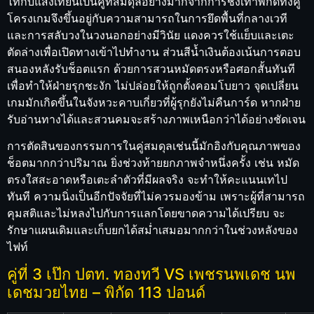
ไทกับแสงเทียนเป็นคู่ที่สมดุลอย่างมากจากการชั่งเท่าพิกัดทั้งคู่
โครงเกมจึงขึ้นอยู่กับความสามารถในการยึดพื้นที่กลางเวที
และการสลับวงในวงนอกอย่างมีวินัย แดงควรใช้แย็บและเตะ
ตัดล่างเพื่อเปิดทางเข้าไปทำงาน ส่วนสีน้ำเงินต้องเน้นการตอบ
สนองหลังรับช็อตแรก ด้วยการสวนหมัดตรงหรือศอกสั้นทันที
เพื่อทำให้ฝ่ายรุกชะงัก ไม่ปล่อยให้ถูกตั้งคอมโบยาว จุดเปลี่ยน
เกมมักเกิดขึ้นในจังหวะคาบเกี่ยวที่ผู้รุกยังไม่คืนการ์ด หากฝ่าย
รับอ่านทางได้และสวนคมจะสร้างภาพเหนือกว่าได้อย่างชัดเจน
การตัดสินของกรรมการในคู่สมดุลเช่นนี้มักอิงกับคุณภาพของ
ช็อตมากกว่าปริมาณ ยิ่งช่วงท้ายยกภาพจำหนึ่งครั้ง เช่น หมัด
ตรงใสสะอาดหรือเตะลำตัวที่มีผลจริง จะทำให้คะแนนเทไป
ทันที ความนิ่งเป็นอีกปัจจัยที่ไม่ควรมองข้าม เพราะผู้ที่สามารถ
คุมสติและไม่หลงไปกับการแลกโดยขาดความได้เปรียบ จะ
รักษาแผนเดิมและเก็บยกได้สม่ำเสมอมากกว่าในช่วงหลังของ
ไฟท์
คู่ที่ 3 เป๊ก ปตท. ทองทวี VS เพชรนพเดช นพ
เดชมวยไทย – พิกัด 113 ปอนด์