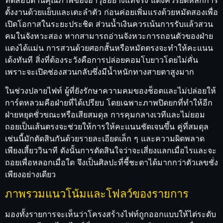
ตั้งงานด้วยแย็บและเตะลำตัว ก่อนค่อยเพิ่มแรงด้วยหมัดสองเพื่อ
เปิดโอกาสในระยะประชิด ส่วนน้ำเงินควรเน้นการรับแล้วสวน
คมในจังหวะสอง หากสามารถอ่านจังหวะการถอนตัวของฝ่าย
แดงได้แม่น การสวนด้วยศอกสั้นหรือหมัดตรงจะทำให้คะแนน
เด้งทันที สิ่งที่ต้องระวังคือการปล่อยคอมโบยาวโดยไม่คั่น
เพราะจะเปิดช่องสวนกลับซึ่งมีน้ำหนักทางสายตาสูงมาก
ในช่วงปลายไฟท์ ผู้ที่ยังรักษาความคมของช็อตและไม่ปล่อยให้
การ์ดหลวมคือฝ่ายที่ได้เปรียบ โดยเฉพาะภาพปิดยกที่ทำให้อีก
ฝ่ายหยุดชั่วขณะหรือเสียสมดุล การคุมกลางเวทีและไม่ยอม
ถอยเป็นเส้นตรงจะช่วยให้การให้คะแนนชัดเจนขึ้น คู่ที่สมดุล
เช่นนี้มักตัดสินกันด้วยรายละเอียดเล็ก ๆ และความผิดพลาด
เพียงเสี้ยววินาที ดังนั้นการตัดสินใจว่าจะเสี่ยงแลกเมื่อไรและจะ
ถอยเพื่อหลอกเมื่อใด จึงเป็นศิลปะที่ชี้ชะตาได้มากกว่าตัวเลขชั่ง
เพียงอย่างเดียว
ภาพรวมแนวโน้มและโฟลว์ของรายการ
มองทั้งรายการจะเห็นว่าโครงสร้างไฟท์ถูกออกแบบให้ไต่ระดับ