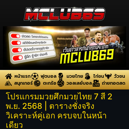
หน้าแรก
ฟุตบอล
มวยไทย
ไก่ชน
วัวชน
สนุกเกอร์
ตะกร้อ
วอลเลย์บอล
ถ่ายทอดสด
โปรแกรมมวยศึกมวยไทย 7 สี 2
พ.ย. 2568 | ตารางชั่งจริง
วิเคราะห์คู่เอก ครบจบในหน้า
เดียว