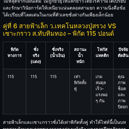
ไม่หลุดจากแผนเดิม ไม่ถูกยั่วยุให้แลกยาวโดยไร้ความได้เปรียบ
และรักษาวินัยการ์ดให้เหนียวแน่นตลอดสามยก ความนิ่งคือข้อ
ได้เปรียบที่โดดเด่นในเกมที่ตัวเลขชั่งต่างกันเพียงเล็กน้อย
คู่ที่ 6 สายฟ้าเล็ก ว.เทคโนหลวงปู่สรวง VS
เซาะกราว ส.ทับทิมทอง – พิกัด 115 ปอนด์
พิกัด
ชั่ง
ชั่งจริง
สถานะ
โฟกัส
ปัจจัย
ทางการ
จริง
(น้ำเงิน)
น้ำ
แทคติก
ตัดสิน
(แดง)
หนัก
115
115
115
เท่า
เกม
คุณ
พิกัดทั้ง
สมดุล
ภาพ
คู่
เร็ว–
ช็อต
แรงพอ
และ
ๆ กัน
ภาพ
ปิดยก
สายฟ้าเล็กและเซาะกราวชั่งได้เท่าพิกัดทั้งคู่ ทำให้ไฟท์นี้เป็นบท
ทดสอบด้านคุณภาพของอาวุธอย่างแท้จริง แดงควรยึดหลักการ