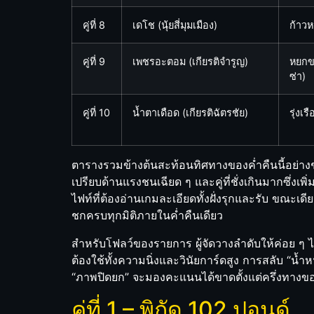
คู่ที่ 8
เดโช (นุ้ยสี่มุมเมือง)
ก้าวห
คู่ที่ 9
เพชรอะตอม (เกียรติจำรูญ)
หยกข
ซ่า)
คู่ที่ 10
น้ำตาเดือด (เกียรติฉัตรชัย)
รุ่งเร
ตารางรวมข้างต้นสะท้อนทิศทางของค่ำคืนนี้อย่างชัดเจน
เปรียบด้านแรงชนเฉียด ๆ และคู่ที่ชั่งเกินมากซึ่งเ
ไฟท์ที่ต้องอ่านเกมละเอียดทั้งฝั่งรุกและรับ ขณะ
ชกครบทุกมิติภายในค่ำคืนเดียว
สำหรับโฟลว์ของรายการ ผู้จัดวางลำดับให้ค่อย ๆ ไต
ต้องใช้ทั้งความนิ่งและวินัยการ์ดสูง การสลับ “น้ำ
“ภาพปิดยก” จะมองคะแนนได้ขาดตั้งแต่ครึ่งทางของไ
คู่ที่ 1 – พิกัด 102 ปอนด์