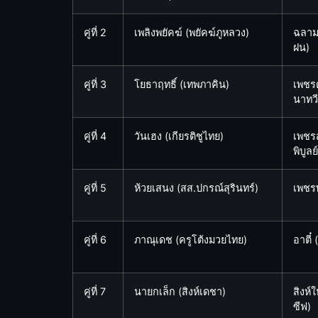
คู่ที่ 2
เพลิงพยัคฆ์ (พยัคฆ์ภูหลวง)
ฉลามเ
ฝน)
คู่ที่ 3
โยธาฤทธิ์ (เทพภาคิน)
เพชร
นาทวี
คู่ที่ 4
วันเฮง (เกียรติชูไทย)
เพชรส
พิบูลย์
คู่ที่ 5
ห้วยเสนง (สส.ปกรณ์สุรินทร์)
เพชรพ
คู่ที่ 6
ภาณุเดช (ครูโต้งมวยไทย)
อาตี๋ 
คู่ที่ 7
นายกเล็ก (สิงห์เดชา)
สิงห์
ซีฟ)