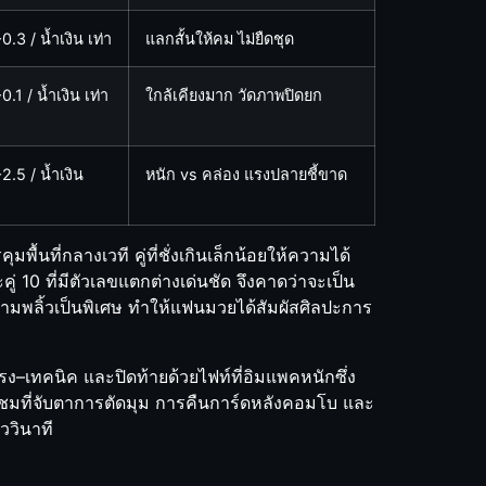
0.3 / น้ำเงิน เท่า
แลกสั้นให้คม ไม่ยืดชุด
.1 / น้ำเงิน เท่า
ใกล้เคียงมาก วัดภาพปิดยก
2.5 / น้ำเงิน
หนัก vs คล่อง แรงปลายชี้ขาด
ื้นที่กลางเวที คู่ที่ชั่งเกินเล็กน้อยให้ความได้
่ 10 ที่มีตัวเลขแตกต่างเด่นชัด จึงคาดว่าจะเป็น
ความพลิ้วเป็นพิเศษ ทำให้แฟนมวยได้สัมผัสศิลปะการ
แรง–เทคนิค และปิดท้ายด้วยไฟท์ที่อิมแพคหนักซึ่ง
น ผู้ชมที่จับตาการตัดมุม การคืนการ์ดหลังคอมโบ และ
ววินาที