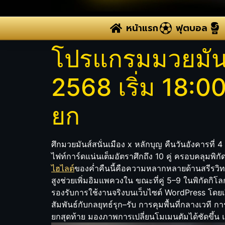
หน้าแรก
ฟุตบอล
โปรแกรมมวยมันส์ส
2568 เริ่ม 18:0
ยก
ศึกมวยมันส์สนั่นเมือง x หลักบุญ คืนวันอังคารที
ไฟท์การ์ดแน่นเต็มอัตราศึกถึง 10 คู่ ครอบคลุมพิ
ไฮไลต์
ของค่ำคืนนี้คือความหลากหลายด้านสรีรวิทยาจ
สูงช่วยเพิ่มอิมแพควงใน ขณะที่คู่ 5–9 ในพิกัดก
รองรับการใช้งานจริงบนเว็บไซต์ WordPress โดยเรีย
สัมพันธ์กับกลยุทธ์รุก–รับ การคุมพื้นที่กลางเวที 
ยกสุดท้าย มองภาพการเปลี่ยนโมเมนตัมได้ชัดขึ้