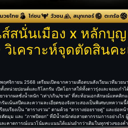
มวยไทย
ไก่ชน
วัวชน
สนุกเกอร์
ตะกร้อ
นั่นเมือง x หลักบุญ |
0 วิเคราะห์จุดตัดสิ
่ 4 พฤศจิกายน 2568 เตรียมเปิดฉากความเดือดบนสังเวียนเวทีมวยนาน
กัดทั้งหน่วยปอนด์และกิโลกรัม เปิดโอกาสให้ทั้งดาวรุ่งและจอมเก๋
ากผลชั่งน้ำหนัก “เท่า/เกิน/ขาด” ที่สะท้อนเอกลักษณ์แทคติกแตกต่า
ิโลกรัมเน้นสปีดและความละเอียดของจังหวะสองเป็นพิเศษบทความนี
บเรียงเป็น “ตารางรวม” ตามด้วย “ตารางย่อยรายคู่” และย่อหน้าวิเค
การตัดมุม และ “ภาพปิดยก” ที่มีน้ำหนักต่อสายตากรรมการอย่างไร ผู
น และคาดการณ์แนวโน้มคะแนนได้แม่นยำกว่าเดิมในทุกช่วงของค่ำ