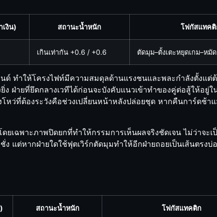
้ำเงิน)
สถานะน้ำหนัก
โฟกัสแทคติ
เกินเท่ากัน +0.6 / +0.6
ตัดมุม–ตั้งเตะหยุดเกม–หมัด
6 ปอนด์ ทำให้โครงไฟท์มีความสมดุลด้านแรงชนและพละกำลังตั้งแต
ยิ่ง ฝ่ายที่ยึดกลางเวทีได้ก่อนจะบังคับแนวเข้าทำของคู่ต่อสู้ให้อย
งโหว่ที่ต้องระวังคือช่วงเปลี่ยนหน้าหลังปล่อยชุด หากคืนการ์ดช้
 โดยเฉพาะภาพปิดยกที่ทำให้กรรมการเห็นผลจริงชัดเจน ไม่ว่าจะ
ชั่ง แต่หากฝ่ายใดใช้ฟุตเวิร์กตัดมุมทำให้อีกฝ่ายถอยเป็นเส้นตรงบ
น)
สถานะน้ำหนัก
โฟกัสแทคติก