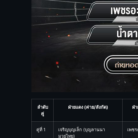
ลำดับ
ฝ่ายแดง (ค่าย/สังกัด)
ฝ่า
คู่
คู่ที่ 1
เจริญบุญเล็ก (บุญลานนา
เพชรต
มวยไทย)