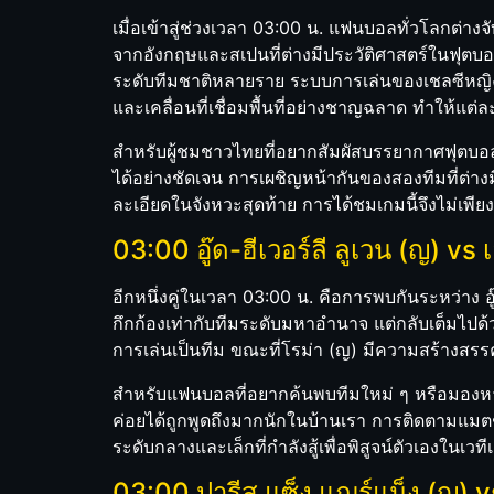
เมื่อเข้าสู่ช่วงเวลา 03:00 น. แฟนบอลทั่วโลกต่างจ
จากอังกฤษและสเปนที่ต่างมีประวัติศาสตร์ในฟุตบอลหญ
ระดับทีมชาติหลายราย ระบบการเล่นของเชลซีหญิงมั
และเคลื่อนที่เชื่อมพื้นที่อย่างชาญฉลาด ทำให้แต่
สำหรับผู้ชมชาวไทยที่อยากสัมผัสบรรยากาศฟุตบอลหญ
ได้อย่างชัดเจน การเผชิญหน้ากันของสองทีมที่ต่
ละเอียดในจังหวะสุดท้าย การได้ชมเกมนี้จึงไม่เพียง
03:00 อู๊ด-ฮีเวอร์ลี ลูเวน (ญ) vs
อีกหนึ่งคู่ในเวลา 03:00 น. คือการพบกันระหว่าง อู๊
กึกก้องเท่ากับทีมระดับมหาอำนาจ แต่กลับเต็มไปด้ว
การเล่นเป็นทีม ขณะที่โรม่า (ญ) มีความสร้างสรรค์
สำหรับแฟนบอลที่อยากค้นพบทีมใหม่ ๆ หรือมองหาน
ค่อยได้ถูกพูดถึงมากนักในบ้านเรา การติดตามแมตช์นี้
ระดับกลางและเล็กที่กำลังสู้เพื่อพิสูจน์ตัวเองในเวที
03:00 ปารีส แซ็ง แฌร์แม็ง (ญ) vs