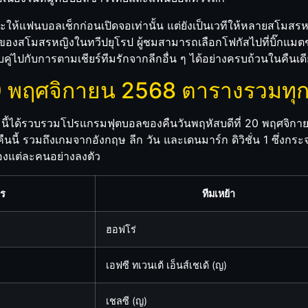
ตะให้แฟนบอลเช็กก่อนเปิดจอเท่านั้น แต่ยังเป็นเวทีให้หลายสโม
งสุดของสโมสรหญิงในทวีปยุโรป ผู้ชมสามารถเลือกโฟกัสไปที่บิ๊กแมต
บคู่ไปกับการตามเชียร์ทีมรักจากลีกอื่น ๆ ได้อย่างครบถ้วนในคืนเด
 พฤศจิกายน 2568 ตารางรวมทุกค
นี้ได้รวบรวมโปรแกรมฟุตบอลของคืนวันพฤหัสบดีที่ 20 พฤศจิกายน 
คืนนี้ รวมถึงเกมจากอังกฤษ ลีก วัน และเดนมาร์ก ดิวิชั่น 1 ซึ่งกระ
องแต่ละคนอย่างลงตัว
ร
ทีมเหย้า
ฮอฟโร่
เอฟซี ทเวนเต้ เอ็นส์เชเด้ (ญ)
เชลซี (ญ)