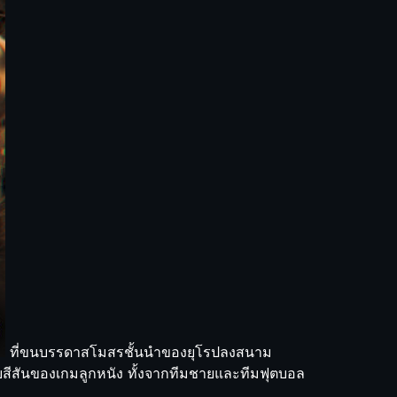
ที่ขนบรรดาสโมสรชั้นนำของยุโรปลงสนาม
้วยสีสันของเกมลูกหนัง ทั้งจากทีมชายและทีมฟุตบอล