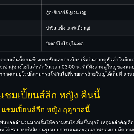
อู๊ด-ฮีเวอร์ลี ลูเวน (ญ)
ปารีส แซ็ง แฌร์แม็ง (ญ)
ปีเตอร์โบโร่ ยูไนเต็ด
คืนนี้ค่อนข้างกระชับและต่อเนื่อง เริ่มต้นจากคู่หัวค่ำในลีกเดน
จะเข้าสู่ช่วงไฮไลต์หลักในเวลา 03:00 น. ที่มีทั้งสามคู่ใหญ่ของ
เกมยุโรปก็สามารถโฟกัสไปที่รายการถ้วยใหญ่ได้เต็มที่ ส่วนคอ
มเปี้ยนส์ลีก หญิง คืนนี้
ชมเปี้ยนส์ลีก หญิง ฤดูกาลนี้
ต์ที่แฟนบอลจำนวนมากเริ่มให้ความสนใจเพิ่มขึ้นทุกปี เหตุผลสำ
ตาฟโค้ชอย่างจริงจัง จนรูปแบบการเล่นและคุณภาพของเกมมีความดุด