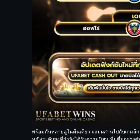
พร้อมกันหลายคู่ในคืนเดียว ผสมผสานไปกับเกมลีกจา
หญิงระดับสูงที่กำลังได้รับความนิยมเพิ่มขึ้นอย่