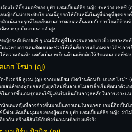
ับจ้องไปที่บิ๊กแมตช์ของ ยูฟ่า แชมเปี้ยนส์ลีก หญิง ระหว่าง เชลซ
ิงอันน่าประทับใจ เกมนี้ถูกยกให้เป็นหนึ่งในคู่ที่น่าดูที่สุดของค
กเน้นเกมรุกที่ไหลลื่นผ่านการต่อบอลสั้นผสมกับการโจมตีด้านข้า
ละจังหวะบุกมีความน่ากลัวสูง
ิงระดับท็อปแท้ ๆ เกมนี้คือคู่ที่ไม่ควรพลาดอย่างยิ่ง เพราะสะท
างมีแนวทางการเล่นชัดเจนจะช่วยให้เห็นทั้งการแก้เกมของโค้ช ก
ให้ความบันเทิง แต่ยังเป็นบทเรียนด้านแท็กติกให้กับแฟนบอลที่ชอบว
 เอเอส โรม่า (ญ)
ด-ฮีเวอร์ลี ลูเวน (ญ) จากเบลเยียม เปิดบ้านต้อนรับ เอเอส โรม่า (ญ
ยเสน่ห์ของฟุตบอลหญิงยุคใหม่ที่หลายสโมสรเล็กเริ่มพัฒนาตัวเองข
ในการขึ้นเกมรุกและใช้ผู้เล่นริมเส้นเป็นอาวุธหลักในการเจาะแนวร
ักเตะหญิงที่อาจก้าวขึ้นมาเป็นดาวเด่นในอนาคต เกมนี้ถือเป็นโ
ช่วยเติมเต็มมุมมองของผู้ชมต่อ ยูฟ่า แชมเปี้ยนส์ลีก หญิง ว่าไม่ได
เดียวกัน สร้างสีสันให้กับทัวร์นาเมนต์อย่างแท้จริง
 บาเยิร์น มิวนิค (ญ)