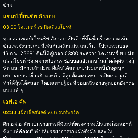
ข้าม
แชมป์เปี้ยนชิพ อังกฤษ
03:00 โคเวนทรี่ vs มิดเดิ่ลสโบรห์
ฟุตบอลแชมป์เปี้ยนชิพ อังกฤษ เป็นลีกที่ขึ้นชื่อเรื่องความเข้ม
ข้นและจังหวะเกมที่เล่นกันหนักแน่น และใน “โปรแกรมบอล
16 ก.พ. 2569” คืนนี้มีคู่เวลา 03:00 ระหว่าง โคเวนทรี่ พบ มิด
เดิ่ลสโบรห์ ซึ่งเหมาะกับคนที่ชอบบอลอังกฤษในสไตล์ดุดัน วิ่งสู้
ฟัด และมีการเข้าปะทะที่เห็นได้ชัด เกมประเภทนี้มักดูสนุก
เพราะบอลเปลี่ยนจังหวะเร็ว มีลูกตั้งเตะและการเปิดเกมบุกที่
ทำให้ลุ้นได้ตลอด โดยเฉพาะผู้ชมที่ชอบกลิ่นอายฟุตบอลอังกฤษ
แบบแท้ ๆ
เอฟเอ คัพ
02:30 แม็คเคิ่ลสฟิลด์ vs เบรนท์ฟอร์ด
ศึกเอฟเอ คัพ เป็นรายการที่มีเสน่ห์ตรงความเป็นเกมน็อกเอาต์
ซึ่ง “แพ้คือจบ” ทำให้บรรยากาศเกมมักตึงมือ และใน