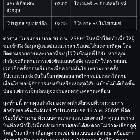
แชมป์เปี้ยนชิพ
03:00
โคเวนทรี่ vs มิดเดิ่ลสโบรห์
อังกฤษ
โปรตุเกส ซุปเปอร์ลีก
03:15
ริโอ อาฟ vs โมไรเรนเซ่
ตาราง “โปรแกรมบอล 16 ก.พ. 2569” ในหน้านี้จัดทำเพื่อให้ผู้
ชมเข้าถึงข้อมูลคู่แข่งขันและเวลาเริ่มเตะได้สะดวกที่สุด โดย
ยึดตามรายการและเวลาที่ระบุไว้ในข้อมูลที่ได้รับ หากคุณ
กำลังจะติดตามการแข่งขันแบบจริงจัง แนะนำให้ตรวจสอบ
เวลาอีกครั้งก่อนเริ่มเตะเพื่อความมั่นใจ เพราะบางครั้ง
โปรแกรมแข่งขันในโลกฟุตบอลอาจมีการขยับเวลาได้ตาม
เงื่อนไขของผู้จัดการแข่งขันหรือเหตุสุดวิสัย แม้จะไม่ได้เกิดขึ้น
บ่อย แต่การเช็กก่อนดูจะช่วยลดความคลาดเคลื่อน
สุดท้ายนี้ หากคุณกำลังมองหาหน้าเดียวจบที่รวมรายการ
สำคัญของคืนวันจันทร์ “โปรแกรมบอล 16 ก.พ. 2569” ที่จัด
เรียงให้อ่านง่าย ทั้งแบบตามเวลาและแยกตามลีก คุณสามารถ
บันทึกหน้านี้ไว้เพื่อกลับมาตรวจสอบได้สะดวก ไม่ว่าจะเลือกดูคู่
ใหญ่ในลาลีกา เลือกดูความเข้มข้นแบบบอลอังกฤษ หรืออยาก