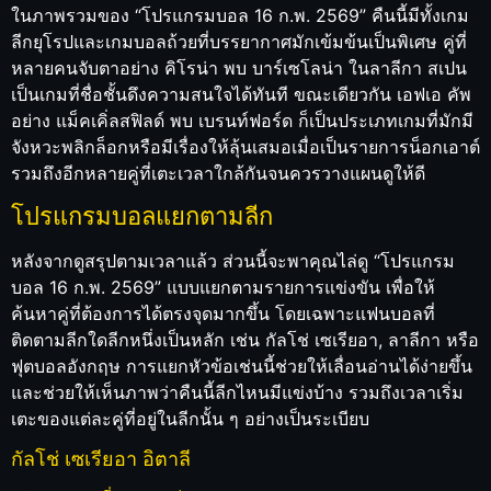
ในภาพรวมของ “โปรแกรมบอล 16 ก.พ. 2569” คืนนี้มีทั้งเกม
ลีกยุโรปและเกมบอลถ้วยที่บรรยากาศมักเข้มข้นเป็นพิเศษ คู่ที่
หลายคนจับตาอย่าง คิโรน่า พบ บาร์เซโลน่า ในลาลีกา สเปน
เป็นเกมที่ชื่อชั้นดึงความสนใจได้ทันที ขณะเดียวกัน เอฟเอ คัพ
อย่าง แม็คเคิ่ลสฟิลด์ พบ เบรนท์ฟอร์ด ก็เป็นประเภทเกมที่มักมี
จังหวะพลิกล็อกหรือมีเรื่องให้ลุ้นเสมอเมื่อเป็นรายการน็อกเอาต์
รวมถึงอีกหลายคู่ที่เตะเวลาใกล้กันจนควรวางแผนดูให้ดี
โปรแกรมบอลแยกตามลีก
หลังจากดูสรุปตามเวลาแล้ว ส่วนนี้จะพาคุณไล่ดู “โปรแกรม
บอล 16 ก.พ. 2569” แบบแยกตามรายการแข่งขัน เพื่อให้
ค้นหาคู่ที่ต้องการได้ตรงจุดมากขึ้น โดยเฉพาะแฟนบอลที่
ติดตามลีกใดลีกหนึ่งเป็นหลัก เช่น กัลโช่ เซเรียอา, ลาลีกา หรือ
ฟุตบอลอังกฤษ การแยกหัวข้อเช่นนี้ช่วยให้เลื่อนอ่านได้ง่ายขึ้น
และช่วยให้เห็นภาพว่าคืนนี้ลีกไหนมีแข่งบ้าง รวมถึงเวลาเริ่ม
เตะของแต่ละคู่ที่อยู่ในลีกนั้น ๆ อย่างเป็นระเบียบ
กัลโช่ เซเรียอา อิตาลี