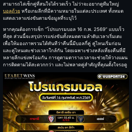
สามารถไล่เช็กคู่ที่สนใจได้รวดเร็ว ไม่ว่าจะอยากดูทีมใหญ่
บอลถ้วย
หรือเกมลีกที่มีความหมายในแต่ละประเทศ ทั้งหมด
แสดงเวลาแข่งขันตามข้อมูลที่ระบุไว้
หากคุณต้องการเช็ก “โปรแกรมบอล 16 ก.พ. 2569” แบบเร็ว
ที่สุด ส่วนนี้จะสรุปการแข่งขันทั้งหมดตามลำดับเวลาเริ่มเตะ
เพื่อให้มองภาพรวมได้ทันทีว่าคืนนี้มีบอลกี่คู่ คู่ไหนเริ่มก่อน
และคู่ไหนเตะช่วงเวลาใกล้กัน โดยเฉพาะช่วงหลังเที่ยงคืนที่มี
หลายลีกแข่งพร้อมกัน การดูตามตารางเวลาจะช่วยให้วางแผน
การติดตามได้สะดวกกว่า และไม่พลาดคู่สำคัญที่คุณตั้งใจรอดู