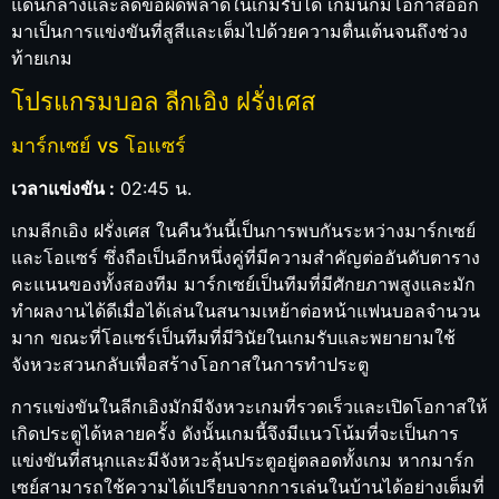
แดนกลางและลดข้อผิดพลาดในเกมรับได้ เกมนี้ก็มีโอกาสออก
มาเป็นการแข่งขันที่สูสีและเต็มไปด้วยความตื่นเต้นจนถึงช่วง
ท้ายเกม
โปรแกรมบอล ลีกเอิง ฝรั่งเศส
มาร์กเซย์ vs โอแซร์
เวลาแข่งขัน :
02:45 น.
เกมลีกเอิง ฝรั่งเศส ในคืนวันนี้เป็นการพบกันระหว่างมาร์กเซย์
และโอแซร์ ซึ่งถือเป็นอีกหนึ่งคู่ที่มีความสำคัญต่ออันดับตาราง
คะแนนของทั้งสองทีม มาร์กเซย์เป็นทีมที่มีศักยภาพสูงและมัก
ทำผลงานได้ดีเมื่อได้เล่นในสนามเหย้าต่อหน้าแฟนบอลจำนวน
มาก ขณะที่โอแซร์เป็นทีมที่มีวินัยในเกมรับและพยายามใช้
จังหวะสวนกลับเพื่อสร้างโอกาสในการทำประตู
การแข่งขันในลีกเอิงมักมีจังหวะเกมที่รวดเร็วและเปิดโอกาสให้
เกิดประตูได้หลายครั้ง ดังนั้นเกมนี้จึงมีแนวโน้มที่จะเป็นการ
แข่งขันที่สนุกและมีจังหวะลุ้นประตูอยู่ตลอดทั้งเกม หากมาร์ก
เซย์สามารถใช้ความได้เปรียบจากการเล่นในบ้านได้อย่างเต็มที่