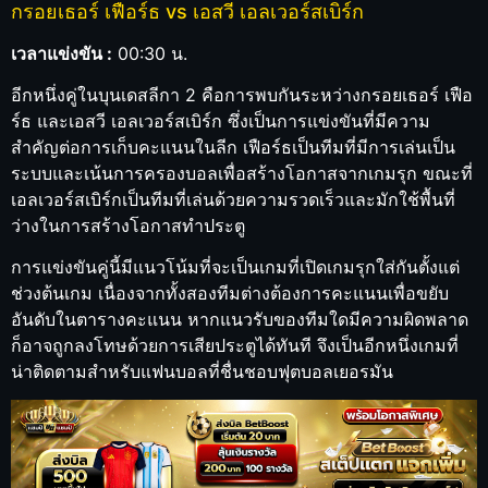
กรอยเธอร์ เฟือร์ธ vs เอสวี เอลเวอร์สเบิร์ก
เวลาแข่งขัน :
00:30 น.
อีกหนึ่งคู่ในบุนเดสลีกา 2 คือการพบกันระหว่างกรอยเธอร์ เฟือ
ร์ธ และเอสวี เอลเวอร์สเบิร์ก ซึ่งเป็นการแข่งขันที่มีความ
สำคัญต่อการเก็บคะแนนในลีก เฟือร์ธเป็นทีมที่มีการเล่นเป็น
ระบบและเน้นการครองบอลเพื่อสร้างโอกาสจากเกมรุก ขณะที่
เอลเวอร์สเบิร์กเป็นทีมที่เล่นด้วยความรวดเร็วและมักใช้พื้นที่
ว่างในการสร้างโอกาสทำประตู
การแข่งขันคู่นี้มีแนวโน้มที่จะเป็นเกมที่เปิดเกมรุกใส่กันตั้งแต่
ช่วงต้นเกม เนื่องจากทั้งสองทีมต่างต้องการคะแนนเพื่อขยับ
อันดับในตารางคะแนน หากแนวรับของทีมใดมีความผิดพลาด
ก็อาจถูกลงโทษด้วยการเสียประตูได้ทันที จึงเป็นอีกหนึ่งเกมที่
น่าติดตามสำหรับแฟนบอลที่ชื่นชอบฟุตบอลเยอรมัน