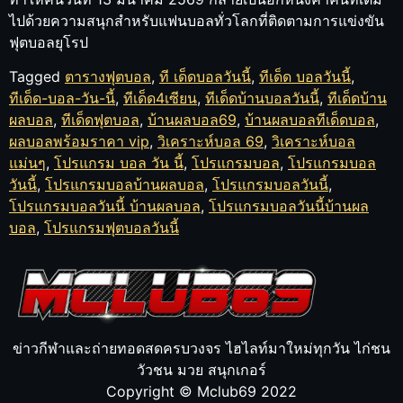
ไปด้วยความสนุกสำหรับแฟนบอลทั่วโลกที่ติดตามการแข่งขัน
ฟุตบอลยุโรป
Tagged
ตารางฟุตบอล
,
ที เด็ดบอลวันนี้
,
ทีเด็ด บอลวันนี้
,
ทีเด็ด-บอล-วัน-นี้
,
ทีเด็ด4เซียน
,
ทีเด็ดบ้านบอลวันนี้
,
ทีเด็ดบ้าน
ผลบอล
,
ทีเด็ดฟุตบอล
,
บ้านผลบอล69
,
บ้านผลบอลทีเด็ดบอล
,
ผลบอลพร้อมราคา vip
,
วิเคราะห์บอล 69
,
วิเคราะห์บอล
แม่นๆ
,
โปรแกรม บอล วัน นี้
,
โปรแกรมบอล
,
โปรแกรมบอล
วันนี้
,
โปรแกรมบอลบ้านผลบอล
,
โปรแกรมบอลวันนี้
,
โปรแกรมบอลวันนี้ บ้านผลบอล
,
โปรแกรมบอลวันนี้บ้านผล
บอล
,
โปรแกรมฟุตบอลวันนี้
ข่าวกีฬาและถ่ายทอดสดครบวงจร ไฮไลท์มาใหม่ทุกวัน ไก่ชน
วัวชน มวย สนุกเกอร์
Copyright © Mclub69 2022