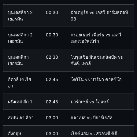
บุนเดสลีกา 2
00:30
มักเดบูร์ก vs เอสวี ดาร์มสตัดท์
เยอรมัน
98
บุนเดสลีกา 2
00:30
กรอยเธอร์ เฟือร์ธ vs เอสวี
เยอรมัน
เอลเวอร์สเบิร์ก
บุนเดสลีกา
02:30
โบรุสเซีย มึนเช่นกลัดบัค vs
เยอรมัน
ซังค์. เพาลี
อิตาลี เซเรีย
02:45
โตริโน่ vs ปาร์ม่า คาลซิโอ
อา
ฝรั่งเศส ลีก 1
02:45
มาร์กเซย์ vs โอแซร์
สเปน ลา ลีกา
03:00
อลาเบส vs บียาร์เรอัล
อังกฤษ
03:00
เร็กซ์แฮม vs สวอนซี ซิตี