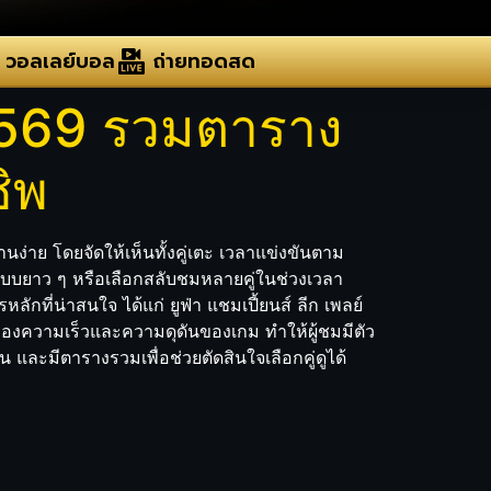
วอลเลย์บอล
ถ่ายทอดสด
 2569 รวมตาราง
ชิพ
่าย โดยจัดให้เห็นทั้งคู่เตะ เวลาแข่งขันตาม
แบบยาว ๆ หรือเลือกสลับชมหลายคู่ในช่วงเวลา
ักที่น่าสนใจ ได้แก่ ยูฟ่า แชมเปี้ยนส์ ลีก เพลย์
เรื่องความเร็วและความดุดันของเกม ทำให้ผู้ชมมีตัว
ะมีตารางรวมเพื่อช่วยตัดสินใจเลือกคู่ดูได้