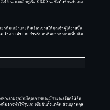
.45 น. และอีกคู่เริ่ม 03.00 น. ซึ่งทับซ้อนกับเกม
กทีมเหย้าและทีมเยือนช่วยให้คุณจำคู่ได้ง่ายขึ้น
ตามเป็นประจำ และสำหรับคนที่อยากหาเกมเพิ่มเติม
จังหวะเกมรุกมักมีคุณภาพและมีรายละเอียดให้ลุ้น
งทีมอาจทำให้รูปเกมเข้มข้นตั้งแต่ต้น ส่วนยูเวนตุส