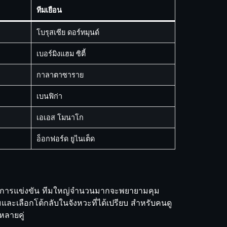
ทีมเยือน
โบรุสเซีย ดอร์ทมุนด์
เบอร์มิงแฮม ซิตี้
กาลาตาซาราย
เบนฟิก่า
เอเอส โมนาโก
อ็อกฟอร์ด ยูไนเต็ด
างของการแข่งขัน ทีมใหญ่จำนวนมากจะพยายามคุม
มและเลือกโต้กลับในจังหวะที่ได้เปรียบ สำหรับคนดู
หลายคู่