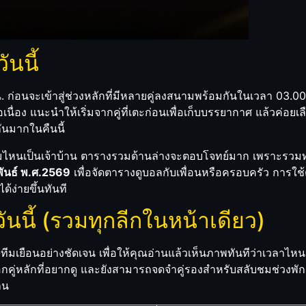
นนี้
 ก่อนจะเข้าสู่ช่วงหลักที่มีหลายคู่ลงสนามพร้อมกันในเวลา 03.00 น
นื่อง แนะนำให้เริ่มจากคู่ที่เตะก่อนเพื่อเก็บบรรยากาศ แล้วค่อยเลื
นมากในคืนนี้
ละทีมไหนเป็นเจ้าบ้าน ตารางรวมด้านล่างจะตอบโจทย์มาก เพราะรวม
พันธ์ พ.ศ.2569
เพื่อจัดตารางดูบอลกับเพื่อนหรือครอบครัว การใช
้ง่ายขึ้นทันที
ี้ (รวมทุกลีกในหน้าเดียว)
มเยือนอย่างชัดเจน เพื่อให้คุณอ่านแล้วเห็นภาพทันทีว่าเวลาไหนม
กคู่หลักที่อยากดู และยังสามารถจดจำคู่รองสำหรับสลับชมช่วงพักค
าน