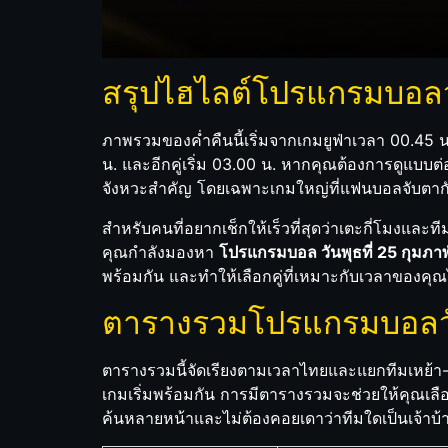
สรุปไฮไลต์โปรแกรมบอลวั
ภาพรวมของค่ำคืนนี้เริ่มจากเกมยูฟ่าเวลา 00.45 น.
น. และอีกคู่เริ่ม 03.00 น. หากคุณต้องการดูแบบต่อเ
จังหวะสำคัญ โดยเฉพาะเกมใหญ่ที่แฟนบอลจับตากั
สำหรับคนที่อยากเช็กให้เร็วที่สุดว่าเตะกี่โมงแ
คุณกำลังมองหา
โปรแกรมบอล วันพุธที่ 25 กุมภา
พร้อมกัน และทำให้เลือกคู่ที่เหมาะกับเวลาของคุณได
ตารางรวมโปรแกรมบอลวันน
ตารางรวมนี้จัดเรียงตามเวลาไทยและแยกทีมเหย้า-ที
เกมเริ่มพร้อมกัน การมีตารางรวมจะช่วยให้คุณเลือ
ค้นหลายหน้าและไม่ต้องคอยเดาว่าทีมใดเป็นเจ้าบ้