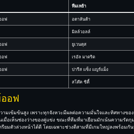
ทีมเหย้า
์ออฟ
อตาลันต้า
มิลล์วอลล์
์ออฟ
ยูเวนตุส
์ออฟ
เรอัล มาดริด
์ออฟ
ปารีส แซ็ง แญร์แม็ง
สโต๊ค ซิตี้
ย์ออฟ
มักมีความเข้มข้นสูง เพราะทุกจังหวะมีผลต่อความมั่นใจและทิศท
ื่อเห็นช่องว่างของคู่แข่ง ขณะที่ทีมที่มาเยือนมักเน้นความรัดกุ
เตรียมตัวล่วงหน้าได้ดี โดยเฉพาะช่วงตีสามที่มีเกมใหญ่ลงพร้อมกัน