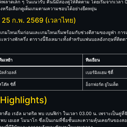
ดพลาดเล็ก ๆ ในแนวรับ คืนนี้มีสองคู่ให้ติดตาม โดยเริ่มจากเวลา 02
รองหรือเลือกดูเต็มเกมตามความชอบได้อย่างยืดหยุ่น
ี่ 25 ก.พ. 2569 (เวลาไทย)
าเกมไหนเริ่มก่อนและเกมไหนเริ่มพร้อมกับช่วงตีสามของยูฟ่า การแย
ระหว่างพักครึ่ง ตารางนี้จึงเหมาะทั้งสำหรับแฟนบอลอังกฤษที่ติด
ทีมเหย้า
ทีมเยือน
มิลล์วอลล์
เบอร์มิงแฮม ซิตี้
สโต๊ค ซิตี้
อ็อกฟอร์ด ยูไนเต็ด
ch Highlights)
าคือ เรอัล มาดริด พบ เบนฟิก่า ในเวลา 03.00 น. เพราะเป็นคู่ที่
ม็ง พบ เอเอส โมนาโก ซึ่งเป็นเกมที่ชื่อชั้นและความคุ้นเคยกันของสอ
กมที่มีวินัยและการคุมจังหวะชัดเจนในแดนกลาง