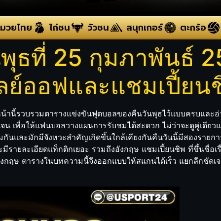
มวยไทย
ไก่ชน
วัวชน
สนุกเกอร์
ตะกร้อ
ุธที่ 25 กุมภาพันธ์
เพลย์ออฟและแชมเปี้ยน
น้านี้รวบรวมตารางแข่งขันฟุตบอลของคืนวันพุธไว้แบบครบและอ่านง
จน เพื่อให้แฟนบอลวางแผนการรับชมได้สะดวก ไม่ว่าจะดูคู่เดียว
กันและมักมีจังหวะสำคัญเกิดขึ้นใกล้เคียงกันคืนวันนี้มีสองรายการหล
ะมีรายละเอียดแท็กติกเยอะ รวมถึงอังกฤษ แชมเปี้ยนชิพ ที่ขึ้นชื่อ
ฤษ ตารางในบทความนี้จึงออกแบบให้สแกนได้เร็ว แยกลีกชัดเจน แล