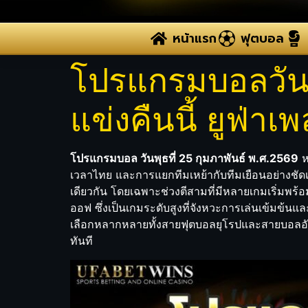
หน้าแรก
ฟุตบอล
โปรแกรมบอลวันพ
แข่งคืนนี้ ยูฟ่า
โปรแกรมบอล วันพุธที่ 25 กุมภาพันธ์ พ.ศ.2569
ห
เวลาไทย และการแยกทีมเหย้ากับทีมเยือนอย่างชัดเ
เดียวกัน โดยเฉพาะช่วงตีสามที่มีหลายเกมเริ่มพร้อม
ออฟ ซึ่งเป็นเกมระดับสูงที่จังหวะการเล่นเข้มข้นแล
เลือกหลากหลายทั้งสายฟุตบอลยุโรปและสายบอลอังก
ทันที