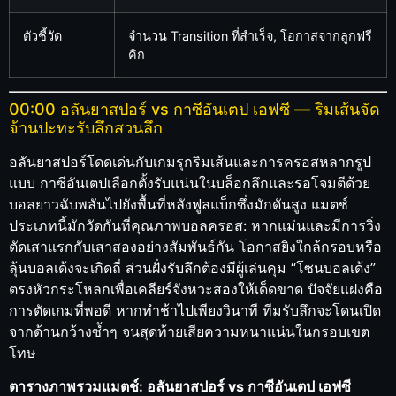
ตัวชี้วัด
จำนวน Transition ที่สำเร็จ, โอกาสจากลูกฟรี
คิก
00:00 อลันยาสปอร์ vs กาซีอันเตป เอฟซี — ริมเส้นจัด
จ้านปะทะรับลึกสวนลึก
อลันยาสปอร์โดดเด่นกับเกมรุกริมเส้นและการครอสหลากรูป
แบบ กาซีอันเตปเลือกตั้งรับแน่นในบล็อกลึกและรอโจมตีด้วย
บอลยาวฉับพลันไปยังพื้นที่หลังฟูลแบ็กซึ่งมักดันสูง แมตช์
ประเภทนี้มักวัดกันที่คุณภาพบอลครอส: หากแม่นและมีการวิ่ง
ตัดเสาแรกกับเสาสองอย่างสัมพันธ์กัน โอกาสยิงใกล้กรอบหรือ
ลุ้นบอลเด้งจะเกิดถี่ ส่วนฝั่งรับลึกต้องมีผู้เล่นคุม “โซนบอลเด้ง”
ตรงหัวกระโหลกเพื่อเคลียร์จังหวะสองให้เด็ดขาด ปัจจัยแฝงคือ
การตัดเกมที่พอดี หากทำช้าไปเพียงวินาที ทีมรับลึกจะโดนเปิด
จากด้านกว้างซ้ำๆ จนสุดท้ายเสียความหนาแน่นในกรอบเขต
โทษ
ตารางภาพรวมแมตช์: อลันยาสปอร์ vs กาซีอันเตป เอฟซี