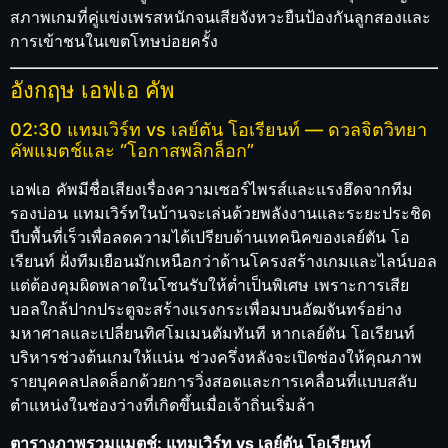
สภาพเกมที่คู่แข่งเพรสหนักจนเสียจังหวะยืนป้องกันลูกสองและ
การเข้าชนในเขตโทษบ่อยครั้ง
อังกฤษ เอฟเอ คัพ
02:30 แทมเวิร์ท vs เลย์ตัน โอเรียนท์ — ดวลจิตวิทยา
คัพแมตช์และ “โอกาสพลิกล็อก”
เอฟเอ คัพมีชื่อเสียงเรื่องความเซอร์ไพรส์และแรงฮึดจากทีม
รองบ่อน แทมเวิร์ทในบ้านจะเล่นด้วยพลังงานและระยะประชิด
บีบพื้นที่เร็วเพื่อลดความได้เปรียบด้านเทคนิคของเลย์ตัน โอ
เรียนท์ ฝั่งทีมเยือนมักเหนือกว่าด้านโครงสร้างเกมและไลน์บอล
แต่ต้องคุมผิดพลาดในโซนรับให้ต่ำเป็นพิเศษ เพราะการเสีย
บอลใกล้ปากประตูจะสร้างแรงกระเพื่อมบนอัฒจันทร์อย่าง
มหาศาลและเปลี่ยนทิศโมเมนตัมทันที หากเลย์ตัน โอเรียนท์
บริหารช่วงต้นเกมให้แน่น ช่วงครึ่งหลังจะเปิดช่องให้คุณภาพ
รายบุคคลปลดล็อกด้วยการวิ่งสอดและการเคลื่อนที่แบบสลับ
ตำแหน่งในช่องว่างที่เกิดขึ้นเมื่อเจ้าถิ่นเริ่มล้า
ตารางภาพรวมแมตช์: แทมเวิร์ท vs เลย์ตัน โอเรียนท์