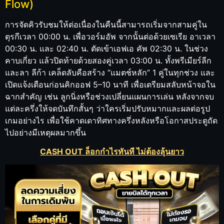
Flow)
การจัดคิวรับชมให้ต่อเนื่องในคืนนี้สามารถเริ่มจากสามคู่ใน
ตุรกีเวลา 00:00 น. เพื่อวอร์มอัพ จากนั้นต่อด้วยเซเรีย อาเวลา
00:30 น. และ 02:40 น. ตัดเข้าเอฟเอ คัพ 02:30 น. ในช่วง
คาบเกี่ยว แล้วปิดท้ายด้วยสองคู่เวลา 03:00 น. ทั้งพรีเมียร์ลีก
และลา ลีก้า เคล็ดลับคือสร้าง “แมตช์หลัก” 1 คู่ในทุกช่วง และ
เปิดแจ้งเตือนก่อนคิกออฟ 5–10 นาที เพื่อเตรียมสลับหน้าจอใน
ฉากสำคัญ เช่น ลูกนิ่งหรือช่วงเปลี่ยนแผนการเล่น หลังจากจบ
แต่ละครึ่งให้จดบันทึกสั้นๆ ว่าใครเริ่มปรับหมากและผลต่อรูป
เกมอย่างไร เพื่อใช้คาดเดาทิศทางครึ่งหลังหรือโอกาสประตูถัด
ไปอย่างมีเหตุผลมากขึ้น
CASH OUT ล็อกกำไรทันที ไม่ต้องลุ้นยาว