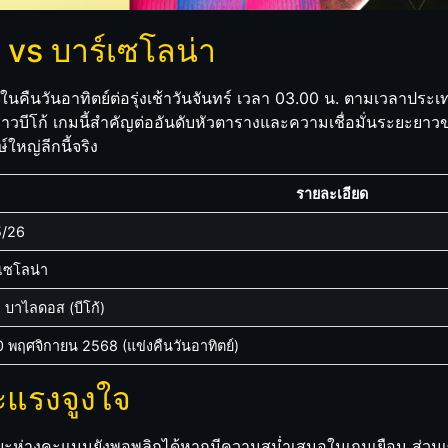
้ vs บาร์เซโลน่า
ามในคืนวันอาทิตย์ต่อรุ่งเช้าวันจันทร์ เวลา 03.00 น. ตามเวลาป
ของชาวบีโก้ เกมนี้สำคัญต่ออันดับหัวตารางและความเชื่อมั่นระยะยา
ใหญ่ลีกนี้จริง
รายละเอียด
5/26
์เซโลน่า
 บาไลดอส (บีโก้)
 10 พฤศจิกายน 2568 (แข่งคืนวันอาทิตย์)
แรงจูงใจ
ะยะห่างคะแนนยังพอพลิกได้หากมีความสม่ำเสมอในเกมเยือน ส่วนเซลต้