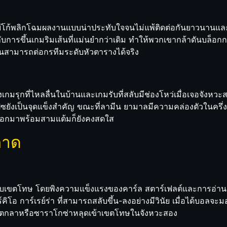
ก้พลิกโฉมผลงานแบบน่าประทับใจจนไม่แพ้ติดต่อกันยาวนานและเก็บชั
มกับการขึ้นเกมริมเส้นที่แม่นยำกว่าเดิม ทำให้พวกเขากล้าดันบล็
นสามารถต่อกรทีมระดับหัวตารางได้จริง
งเกมรุกที่ไหลลื่นในบ้านและเกมรับที่สลับมีช่องโหว่เมื่อเจอจังห
ังเป็นจุดแข็งสำคัญ ขณะที่ลามีน ยามาลมีความคล่องตัวในครึ่งพื
อกมาพร้อมสามแต้มก็ยังคงสดใส
คาด
กรอบเขตโทษ โดยพิงความแข็งแรงของคาร์ล สตาร์เฟลต์และการอ่า
ิโอ การ์เรย์ร่า ที่สามารถสลับขึ้น-ลงอย่างมีวินัย เมื่อได้บอลจะ
ยุตกลาหรือซาราโกซ่าหลุดเข้าเขตโทษในจังหวะสอง