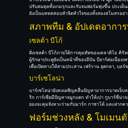
ปรับสมดุลทั้งเกมรุกและรับจนฟอร์มพุ่งขึ้น ประเด็นส
ยังเป็นบททดสอบหัวจิตหัวใจของทั้งสองสโมสรอย่า
สภาพทีม & อัปเดตอาการ
เซลต้า บีโก้
ฝั่งเซลต้า บีโก้ภายใต้การคุมทัพของเคลาดิโอ คิร
ผู้รักษาประตูยังเป็นหน้าที่ของอีบัน บียาร์ต่อเนื่
เพื่อเปิดทางให้สามประสาน เฟร์ราน ยุตกลา, บอร์ฆ
บาร์เซโลน่า
บาร์เซโลน่ายังคงเผชิญคลื่นปัญหาอาการบาดเจ็บหลายจุ
ริก การ์เซียมีปัญหาจมูกแตก ทำให้เปา กูบาร์ซี่น่าจ
ยองจะคุมจังหวะร่วมกับมาร์ก กาซาโด้ และฝากควา
ฟอร์มช่วงหลัง & โมเมนต