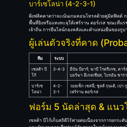
บาร์เซโลน่า (4-2-3-1)
ฝั่งฟลิคคาดว่าจะเน้นเกมคอนโทรลด้วยคู่มิดฟิลด์
พื้นที่ยิงหรือแทงทะลุให้เฟร์ราน ตอร์เรส ขณะที่
เจ้าถิ่น การยืนไลน์กองหลังและตำแหน่งยืนของกูบา
ผู้เล่นตัวจริงที่คาด (Pr
ทีม
ระบบ
เซลต้า บี
3-4-3
อีบัน บียาร์; ฆาบี โรดรีเกซ, คา
โก้
บอร์ฆา อีเกลเซียส, ไบรอัน ซาร
บาร์เซ
4-2-
วอยเช็ก เชสนี่; ชูลส์ กุนเด้, เป
โลน่า
3-1
เฟร์ราน ตอร์เรส
ฟอร์ม 5 นัดล่าสุด & แนว
เซลต้า บีโก้เก็บสถิติไร้พ่ายต่อเนื่องจากการยกร