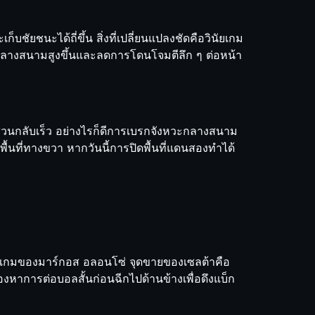
ยชนะได้ถี่ขึ้น สิ่งที่เปลี่ยนแปลงชัดคือวินัยเกม
อกกลางสนามสูงขึ้นและลดการโดนโจมตีลึก ๆ ต่อหน้า
วะสวนกลับเร็ว อย่างไรก็ดีการเบรกจังหวะกลางสนาม
้นที่ทางขวา หากวันนี้การปิดพื้นที่แดนสองทำได้
นเกมของมาร์กอส อลอนโซ่ จุดขายของเซลต้าคือ
มองหาการต่อบอลสั้นก่อนฉีกไปด้านข้างเพื่อดึงแบ็ก