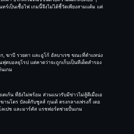
์เป็นเชื้อไฟ เกมนี้จึงไม่ได้ชี้วัดเพียงสามแต้ม แต่
ร์ก, ฆาบี รวยดา และอูโก้ อัลบาเรซ ขณะที่ตำแหน่ง
้ลในฟุตบอลยุโรป แต่คาดว่าจะถูกเก็บเป็นทีเด็ดสำรอง
ต้นเกม
้น ที่ยังไม่พร้อม ส่วนแนวรับมีข่าวไม่สู้ดีเมื่อเอ
ลฆานโดร บัลเด้กับชูลส์ กุนเด้ ตรงกลางเฟรงกี้ เดอ
โลเปซ และมาร์คัส แรชฟอร์ดช่วยปั้นเกม