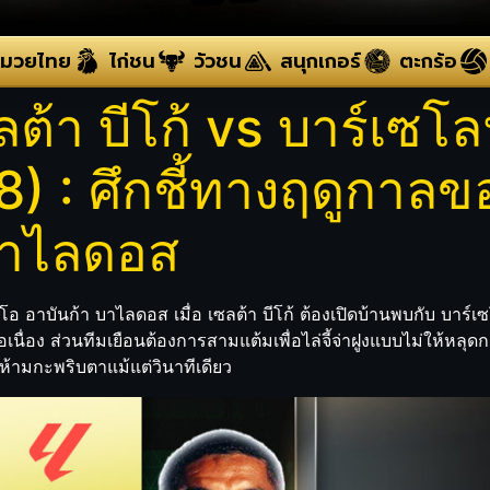
มวยไทย
ไก่ชน
วัวชน
สนุกเกอร์
ตะกร้อ
ต้า บีโก้ vs บาร์เซโล
 : ศึกชี้ทางฤดูกาลของ
่บาไลดอส
ิโอ อาบันก้า บาไลดอส เมื่อ เซลต้า บีโก้ ต้องเปิดบ้านพบกับ บาร์เ
ต่อเนื่อง ส่วนทีมเยือนต้องการสามแต้มเพื่อไล่จี้จ่าฝูงแบบไม่ให้ห
ามกะพริบตาแม้แต่วินาทีเดียว