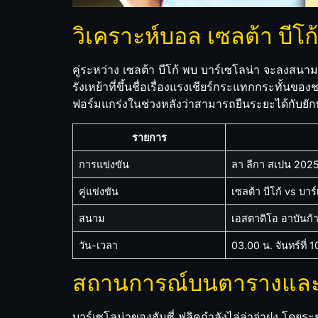
วิเคราะห์บอล เซลต้า บีโก
คู่ระหว่าง เซลต้า บีโก้ พบ บาร์เซโลน่า จะลงสน
รังเหย้าที่ขึ้นชื่อเรื่องแรงเชียร์กระแทกกระทั้น
ฟอร์มแกร่งในช่วงหลังว่าสามารถยืนระยะได้กับยักษ์
รายการ
การแข่งขัน
ลา ลีกา สเปน 202
คู่แข่งขัน
เซลต้า บีโก้ vs บาร
สนาม
เอสตาดิโอ อาบันก้า
วัน-เวลา
03.00 น. จันทร์ที่
สถานการณ์บนตารางและ
บาร์เซโลน่าของฮันซี่ ฟลิคกำลังไล่ล่าจ่าฝูง โดยร