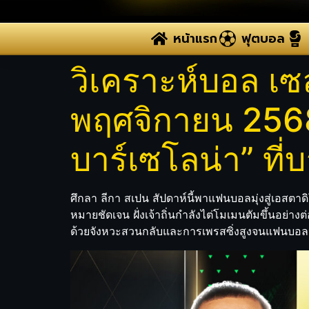
หน้าแรก
ฟุตบอล
วิเคราะห์บอล เซล
พฤศจิกายน 2568)
บาร์เซโลน่า” ที
ศึกลา ลีกา สเปน สัปดาห์นี้พาแฟนบอลมุ่งสู่เอสตาด
หมายชัดเจน ฝั่งเจ้าถิ่นกำลังไต่โมเมนตัมขึ้นอย่าง
ด้วยจังหวะสวนกลับและการเพรสซิ่งสูงจนแฟนบอลห้