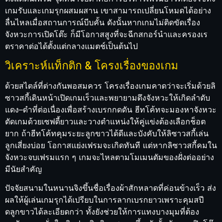
เกมรับและเกมรุกผสมผสาน เขาสามารถเปลี่ยนโหมดได้อย่าง
ลื่นไหลเมื่อสถานการณ์บีบคั้น ดังนั้นหากเกมไม่ติดขัดเรื่อง
จังหวะการเปิดโต๊ะ ก็มีโอกาสสูงที่จะฉีกสกอร์นำและครองเร
ตราคาต่อได้ตั้งแต่กลางแมตช์เป็นต้นไป
วิเคราะห์แท็กติก & โครงเรื่องของเกม
ด้วยสไตล์ที่ต่างกันพอสมควร โครงเรื่องเกมคาดว่าจะเริ่มด้วยลิ
ซาวสกี้เดินหน้าเปิดเกมเร็วและพยายามดึงจังหวะให้เกิดลำดับ
แดง–ดำที่ต่อเนื่องเพื่อสร้างเบรกกดดัน ฮีทโค้ทจะมองหาจังหวะ
ตัดเกมด้วยเซฟตี้ยาวและวางตำแหน่งให้คู่แข่งต้องเลือกช็อต
ยาก ถ้าฮีทโค้ทคุมระยะลูกขาวได้ดีและบังคับให้ลิซาวสกี้เล่น
ลูกเสี่ยงบ่อย โอกาสแย่งเฟรมจะเกิดทันที แต่หากลิซาวสกี้คมใน
จังหวะจบเฟรมแรก ๆ เกมจะไหลตามโมเมนตัมของฝั่งต่ออย่าง
มีนัยสำคัญ
ปัจจัยสนามในหนานจิงขึ้นชื่อเรื่องผ้าสักหลาดที่ค่อนข้างเร็ว ส่ง
ผลให้ผู้เล่นเกมรุกได้เปรียบในการลากเบรกยาวเพราะคุมสปี
ดลูกขาวได้ละเอียดกว่า ทั้งยังช่วยให้การแทงบางมุมที่ต้อง