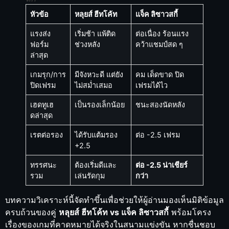
หัวข้อ
หลุยส์ ฮีทโค้ท
แจ็ค ลิซาวสกี้
แรงส่ง
เริ่มช้า แพ้ติด
ต่อเนื่อง ร้อนแรง
ฟอร์ม
ช่วงหลัง
คว้าแชมป์สด ๆ
ล่าสุด
เกมรุก/การ
มีจังหวะดี แต่ยัง
คม เด็ดขาด ปิด
ปิดเฟรม
ไม่สม่ำเสมอ
เฟรมได้ไว
เฮดทูเฮ
เป็นรองเล็กน้อย
ชนะสองนัดหลัง
ดล่าสุด
เรตต่อรอง
ได้รับแต้มรอง
ต่อ -2.5 เฟรม
+2.5
ทรรศนะ
ต้องเริ่มดีและ
ต่อ -2.5 น่าเชียร์
รวม
เล่นรัดกุม
กว่า
บทความวิเคราะห์นี้จัดทำขึ้นเพื่อช่วยให้ผู้อ่านมองเห็นมิติข้อมูล
ครบถ้วนของคู่
หลุยส์ ฮีทโค้ท vs แจ็ค ลิซาวสกี้
พร้อมโครง
เรื่องของเกมที่คาดหมายได้จริงในสนามแข่งขัน หากชื่นชอบ