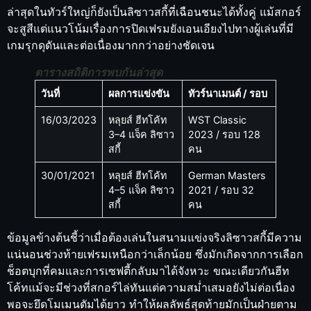
ล่าสุดในทัวร์ใหญ่ก็ยังเป็นลิซาวสกี้ที่เฉือนชนะได้ทั้งคู่ แม้สกอร์
จะสูสีแต่แนวโน้มเรื่องการปิดเฟรมยังเอนเอียงไปทางผู้เล่นที่มี
เกมรุกดุดันและต่อเนื่องมากกว่าอย่างชัดเจน
ตารางสถิติการพบกันล่าสุด
วันที่
ผลการแข่งขัน
ทัวร์นาเมนต์ / รอบ
16/03/2023
หลุยส์ ฮีทโค้ท
WST Classic
3–4 แจ็ค ลิซาว
2023 / รอบ 128
สกี้
คน
30/01/2021
หลุยส์ ฮีทโค้ท
German Masters
4–5 แจ็ค ลิซาว
2021 / รอบ 32
สกี้
คน
ข้อมูลข้างต้นชี้ว่าเมื่อต้องเล่นในสนามแข่งจริงลิซาวสกี้มีความ
แน่นอนช่วงท้ายเฟรมเหนือกว่าเล็กน้อย ซึ่งมักเกิดจากการเลือก
ช็อตบุกที่คมและการเซฟตี้กลับมาได้จังหวะ ขณะเดียวกันฮีท
โค้ทแม้จะมีช่วงที่สกอร์ไล่ทันแต่ความสม่ำเสมอยังไม่ต่อเนื่อง
พอจะยึดโมเมนตัมได้ยาว ทำให้ผลลัพธ์สุดท้ายมักเป็นฝ่ายตาม