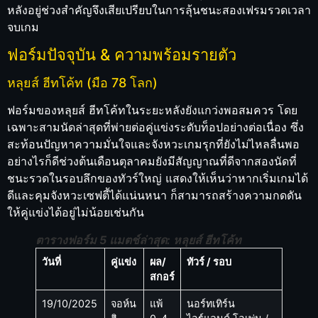
หลังอยู่ช่วงสำคัญจึงเสียเปรียบในการลุ้นชนะสองเฟรมรวดเวลา
จบเกม
ฟอร์มปัจจุบัน & ความพร้อมรายตัว
หลุยส์ ฮีทโค้ท (มือ 78 โลก)
ฟอร์มของหลุยส์ ฮีทโค้ทในระยะหลังยังแกว่งพอสมควร โดย
เฉพาะสามนัดล่าสุดที่พ่ายต่อคู่แข่งระดับท็อปอย่างต่อเนื่อง ซึ่ง
สะท้อนปัญหาความมั่นใจและจังหวะเกมรุกที่ยังไม่ไหลลื่นพอ
อย่างไรก็ดีช่วงต้นเดือนตุลาคมยังมีสัญญาณที่ดีจากสองนัดที่
ชนะรวดในรอบลึกของทัวร์ใหญ่ แสดงให้เห็นว่าหากเริ่มเกมได้
ดีและคุมจังหวะเซฟตี้ได้แน่นหนา ก็สามารถสร้างความกดดัน
ให้คู่แข่งได้อยู่ไม่น้อยเช่นกัน
ตารางฟอร์ม 5 แมตช์ล่าสุด: หลุยส์ ฮีทโค้ท
วันที่
คู่แข่ง
ผล/
ทัวร์ / รอบ
สกอร์
19/10/2025
จอห์น
แพ้
นอร์ทเทิร์น