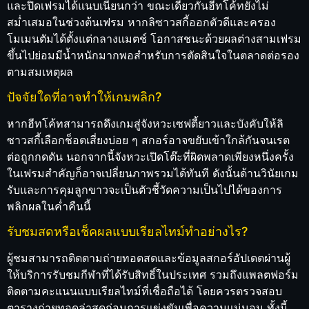
และปิดเฟรมได้แนบเนียนกว่า ขณะเดียวกันฮีทโค้ทยังไม่
สม่ำเสมอในช่วงต้นเฟรม หากลิซาวสกี้ออกตัวดีและครอง
โมเมนตัมได้ตั้งแต่กลางแมตช์ โอกาสชนะด้วยผลต่างสามเฟรม
ขึ้นไปย่อมมีน้ำหนักมากพอสำหรับการตัดสินใจในตลาดต่อรอง
ตามสมเหตุผล
ปัจจัยใดที่อาจทำให้เกมพลิก?
หากฮีทโค้ทสามารถดึงเกมสู่จังหวะเซฟตี้ยาวและบังคับให้ลิ
ซาวสกี้เลือกช็อตเสี่ยงบ่อย ๆ สกอร์อาจขยับเข้าใกล้กันจนเรต
ต่อถูกกดดัน นอกจากนี้จังหวะเปิดโต๊ะที่ผิดพลาดเพียงหนึ่งครั้ง
ในเฟรมสำคัญก็อาจเปลี่ยนภาพรวมได้ทันที ดังนั้นด้านวินัยเกม
รับและการคุมลูกขาวจะเป็นตัวชี้วัดความเป็นไปได้ของการ
พลิกผลในค่ำคืนนี้
รับชมสดหรือเช็คผลแบบเรียลไทม์ทำอย่างไร?
ผู้ชมสามารถติดตามถ่ายทอดสดและข้อมูลสกอร์อัปเดตผ่านผู้
ให้บริการรับชมกีฬาที่ได้รับสิทธิ์ในประเทศ รวมถึงแพลตฟอร์ม
ติดตามคะแนนแบบเรียลไทม์ที่เชื่อถือได้ โดยควรตรวจสอบ
ตารางถ่ายทอดล่าสุดก่อนการแข่งขันเพื่อความแน่นอน ทั้งนี้