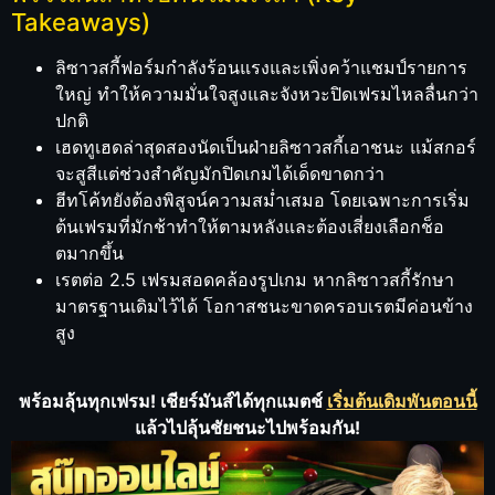
Takeaways)
ลิซาวสกี้ฟอร์มกำลังร้อนแรงและเพิ่งคว้าแชมป์รายการ
ใหญ่ ทำให้ความมั่นใจสูงและจังหวะปิดเฟรมไหลลื่นกว่า
ปกติ
เฮดทูเฮดล่าสุดสองนัดเป็นฝ่ายลิซาวสกี้เอาชนะ แม้สกอร์
จะสูสีแต่ช่วงสำคัญมักปิดเกมได้เด็ดขาดกว่า
ฮีทโค้ทยังต้องพิสูจน์ความสม่ำเสมอ โดยเฉพาะการเริ่ม
ต้นเฟรมที่มักช้าทำให้ตามหลังและต้องเสี่ยงเลือกช็อ
ตมากขึ้น
เรตต่อ 2.5 เฟรมสอดคล้องรูปเกม หากลิซาวสกี้รักษา
มาตรฐานเดิมไว้ได้ โอกาสชนะขาดครอบเรตมีค่อนข้าง
สูง
พร้อมลุ้นทุกเฟรม!
เชียร์มันส์ได้ทุกแมตช์
เริ่มต้นเดิมพันตอนนี้
แล้วไปลุ้นชัยชนะไปพร้อมกัน!