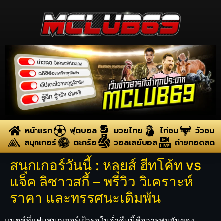
หน้าแรก
ฟุตบอล
มวยไทย
ไก่ชน
วัวชน
สนุกเกอร์
ตะกร้อ
วอลเลย์บอล
ถ่ายทอดสด
สนุกเกอร์วันนี้ : หลุยส์ ฮีทโค้ท vs
แจ็ค ลิซาวสกี้ – พรีวิว วิเคราะห์
ราคา และทรรศนะเดิมพัน
แมตช์ที่แฟนสนุกเกอร์เฝ้ารอในค่ำคืนนี้คือการพบกันของ