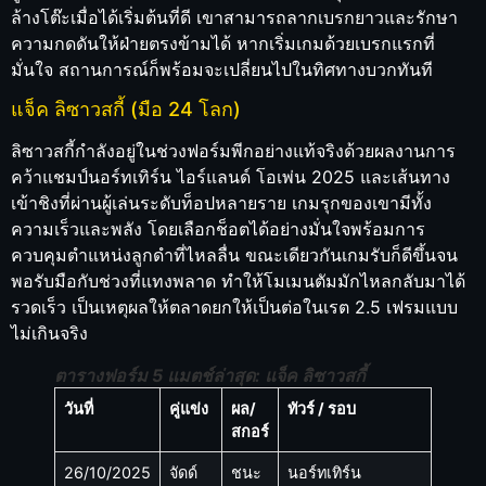
ล้างโต๊ะเมื่อได้เริ่มต้นที่ดี เขาสามารถลากเบรกยาวและรักษา
ความกดดันให้ฝ่ายตรงข้ามได้ หากเริ่มเกมด้วยเบรกแรกที่
มั่นใจ สถานการณ์ก็พร้อมจะเปลี่ยนไปในทิศทางบวกทันที
แจ็ค ลิซาวสกี้ (มือ 24 โลก)
ลิซาวสกี้กำลังอยู่ในช่วงฟอร์มพีกอย่างแท้จริงด้วยผลงานการ
คว้าแชมป์นอร์ทเทิร์น ไอร์แลนด์ โอเพ่น 2025 และเส้นทาง
เข้าชิงที่ผ่านผู้เล่นระดับท็อปหลายราย เกมรุกของเขามีทั้ง
ความเร็วและพลัง โดยเลือกช็อตได้อย่างมั่นใจพร้อมการ
ควบคุมตำแหน่งลูกดำที่ไหลลื่น ขณะเดียวกันเกมรับก็ดีขึ้นจน
พอรับมือกับช่วงที่แทงพลาด ทำให้โมเมนตัมมักไหลกลับมาได้
รวดเร็ว เป็นเหตุผลให้ตลาดยกให้เป็นต่อในเรต 2.5 เฟรมแบบ
ไม่เกินจริง
ตารางฟอร์ม 5 แมตช์ล่าสุด: แจ็ค ลิซาวสกี้
วันที่
คู่แข่ง
ผล/
ทัวร์ / รอบ
สกอร์
26/10/2025
จัดด์
ชนะ
นอร์ทเทิร์น