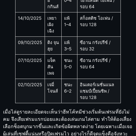
ฮิ
0–4
ไอร์แลนด์ โอเพ่น /
กกินส์
รอบ 64
14/10/2025
เหยา
แพ้
สก็อตติช โอเพ่น /
เผิง
1–4
รอบ 128
เฉิง
09/10/2025
ดิง จุน
แพ้
ซีอาน กรังปรีซ์ /
ฮุย
3–5
รอบ 32
07/10/2025
แจ็ค
ชนะ
ซีอาน กรังปรีซ์ /
สัน
5–0
รอบ 64
เพจ
02/10/2025
เจมี่
ชนะ
อินเตอร์เนชั่นแนล
โจนส์
6–2
แชมป์เปี้ยนชิพ /
รอบ 128
เมื่อไล่ดูรายละเอียดจะเห็นว่าฮีทโค้ทมีช่วงเริ่มต้นเฟรมที่ยังไม่
คม จึงเสียเฟรมแรกบ่อยและต้องเล่นเกมไล่ตาม ทำให้ต้องเสี่ยง
เลือกช็อตบุกมากขึ้นและเกิดข้อผิดพลาดง่าย โดยเฉพาะเมื่อเจอ
ผู้เล่นที่เซฟตี้แน่นหรือปิดเฟรมไว อย่างไรก็ดีจุดแข็งคือจังหวะ