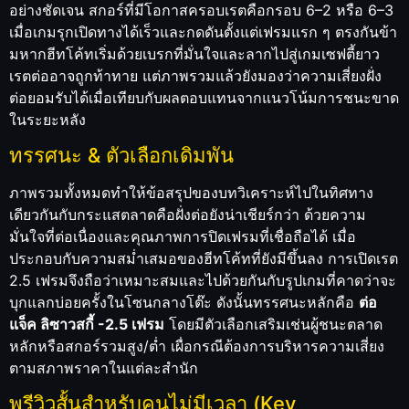
อย่างชัดเจน สกอร์ที่มีโอกาสครอบเรตคือกรอบ 6–2 หรือ 6–3
เมื่อเกมรุกเปิดทางได้เร็วและกดดันตั้งแต่เฟรมแรก ๆ ตรงกันข้า
มหากฮีทโค้ทเริ่มด้วยเบรกที่มั่นใจและลากไปสู่เกมเซฟตี้ยาว
เรตต่ออาจถูกท้าทาย แต่ภาพรวมแล้วยังมองว่าความเสี่ยงฝั่ง
ต่อยอมรับได้เมื่อเทียบกับผลตอบแทนจากแนวโน้มการชนะขาด
ในระยะหลัง
ทรรศนะ & ตัวเลือกเดิมพัน
ภาพรวมทั้งหมดทำให้ข้อสรุปของบทวิเคราะห์ไปในทิศทาง
เดียวกันกับกระแสตลาดคือฝั่งต่อยังน่าเชียร์กว่า ด้วยความ
มั่นใจที่ต่อเนื่องและคุณภาพการปิดเฟรมที่เชื่อถือได้ เมื่อ
ประกอบกับความสม่ำเสมอของฮีทโค้ทที่ยังมีขึ้นลง การเปิดเรต
2.5 เฟรมจึงถือว่าเหมาะสมและไปด้วยกันกับรูปเกมที่คาดว่าจะ
บุกแลกบ่อยครั้งในโซนกลางโต๊ะ ดังนั้นทรรศนะหลักคือ
ต่อ
แจ็ค ลิซาวสกี้ -2.5 เฟรม
โดยมีตัวเลือกเสริมเช่นผู้ชนะตลาด
หลักหรือสกอร์รวมสูง/ต่ำ เผื่อกรณีต้องการบริหารความเสี่ยง
ตามสภาพราคาในแต่ละสำนัก
พรีวิวสั้นสำหรับคนไม่มีเวลา (Key