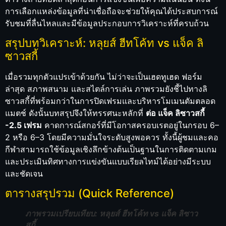
การเลือกแหล่งข้อมูลที่น่าเชื่อถือจะช่วยให้คุณได้ประสบการณ์
รับชมที่ลื่นไหลและมีข้อมูลประกอบการวิเคราะห์ที่ครบถ้วน
สรุปบทวิเคราะห์: หลุยส์ ฮีทโค้ท vs แจ็ค ลิ
ซาวสกี้
เมื่อรวมทุกตัวแปรเข้าด้วยกัน ไม่ว่าจะเป็นเฮดทูเฮด ฟอร์ม
ล่าสุด สภาพสนาม และสไตล์การเล่น ภาพรวมยังชี้ไปทางลิ
ซาวสกี้ที่พร้อมกว่าในการปิดเฟรมและบริหารโมเมนตัมตลอด
แมตช์ ดังนั้นบทสรุปจึงให้ทรรศนะหลักที่
ต่อ แจ็ค ลิซาวสกี้
-2.5 เฟรม
คาดการณ์สกอร์ที่มีโอกาสครอบเรตอยู่ในกรอบ 6–
2 หรือ 6–3 โดยมีความมั่นใจระดับสูงพอควร ทั้งนี้ผู้ชมและคอ
กีฬาสามารถใช้ข้อมูลเชิงลึกข้างต้นเป็นฐานในการติดตามเกม
และประเมินทิศทางการแข่งขันแบบเรียลไทม์ได้อย่างมีระบบ
และชัดเจน
ตารางสรุปรวม (Quick Reference)
ภาพรวมเปรียบเทียบ: หลุยส์ ฮีทโค้ท vs แจ็ค ลิซาว
สกี้