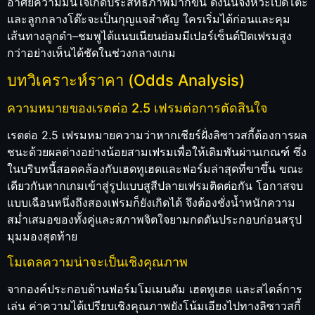
อาศัยความมั่นใจเกิดประสิทธิภาพมากขึ้น ดังนั้นจังหวะเปิดโต๊ะ
และลูกกลางโต๊ะจะเป็นกุญแจสำคัญ ใครเริ่มได้ก่อนและคุม
เส้นทางลูกดำ–ชมพูได้แนบเนียนย่อมมีเปอร์เซ็นต์ปิดเฟรมสูง
กว่าอย่างเห็นได้ชัดในช่วงกลางเกม
บทวิเคราะห์ราคา (Odds Analysis)
ความหมายของเรตต่อ 2.5 เฟรมต่อการตัดสินใจ
เรตต่อ 2.5 เฟรมหมายความว่าหากเชียร์ฝั่งลิซาวสกี้ต้องการผล
ชนะด้วยผลต่างอย่างน้อยสามเฟรมเพื่อให้เดิมพันผ่านเกณฑ์ ซึ่ง
ในบริบทนี้สอดคล้องกับเฮดทูเฮดและฟอร์มล่าสุดที่ขาขึ้น ขณะ
เดียวกันหากเกมเข้าสู่รูปแบบสูสีปลายเฟรมติดต่อกัน โอกาสจบ
แบบเฉือนหนึ่งถึงสองเฟรมก็ยังเกิดได้ จึงต้องชั่งน้ำหนักความ
สม่ำเสมอของทั้งคู่และสภาพจิตใจยามกดดันประกอบก่อนสรุป
มุมมองสุดท้าย
โมเดลความน่าจะเป็นเชิงคุณภาพ
จากองค์ประกอบด้านฟอร์มโมเมนตัม เฮดทูเฮด และสไตล์การ
เล่น ค่าความได้เปรียบเชิงคุณภาพยังโน้มเอียงไปทางลิซาวสกี้