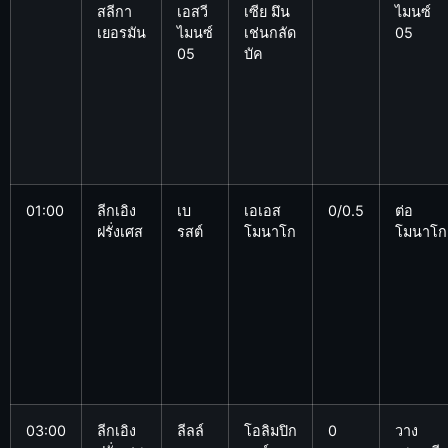
สลีกา
เอสวี
เซีย มึน
ไมนซ์
เยอรมัน
ไมนซ์
เช่นกลัด
05
05
บัค
01:00
ลีกเอิง
เบ
เอเอส
0/0.5
ต่อ
ฝรั่งเศส
รสต์
โมนาโก
โมนาโก
03:00
ลีกเอิง
ลีลล์
โอลิมปิก
0
วาง