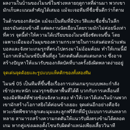
ผลงานในบ้านของไมนซ์ในช่วงหลายฤดูกาลที่ผ่านมา พวกเขา
มักเก็บคะแนนสำคัญได้เสมอ แม้จะเจอทีมที่ชื่อชั้นดีกว่าก็ตาม
ในด้านของกลัดบัค แม้จะเป็นทีมที่มีประวัติและชื่อชั้นในลีก
เยอรมันค่อนข้างดี แต่ผลงานนัดเยือนโดยรวมมักไม่ค่อยนิ่งเท่า
ที่ควร จุดนี้ทำให้ความได้เปรียบของไมนซ์ยิ่งชัดเจนขึ้น โดย
เฉพาะเมื่อมองในมุมของความกระหายในการเล่นต่อหน้าแฟน
บอลและจังหวะเกมรุกที่ตรงไปตรงมาไม่อ้อมค้อม ทำให้เกมนี้มี
โอกาสเห็นไมนซ์บีบพื้นที่สูง ไล่กดดันตั้งแต่แดนกลาง ซึ่งอาจ
สร้างปัญหาให้แนวรับของกลัดบัคที่บางครั้งยังผิดพลาดง่ายอยู่
จุดเด่นจุดด้อยและรูปแบบแท็คติกของทั้งสองทีม
ไมนซ์ 05 เป็นทีมที่ขึ้นชื่อเรื่องการเล่นเกมรุกแบบพละกำลัง
เข้าปะทะหนัก แนวรุกขยับหาพื้นที่ได้ดี บวกกับการเคลื่อนที่
ของมิดฟิลด์ที่ช่วยซ้อนจังหวะสอง ทำให้เวลาได้เล่นในบ้านพวก
เขามักสร้างโอกาสยิงได้ค่อนข้างเยอะ จุดเด่นอีกอย่างคือจัง
หวะเซ็ตพีซจากลูกเตะมุมและลูกฟรีคิกที่มีรูปแบบการเล่นหลาก
หลาย สามารถสร้างความกดดันให้แนวรับฝั่งตรงข้ามได้ตลอด
เกม หากคู่แข่งเผลอตั้งโซนรับผิดตำแหน่งเพียงเสี้ยววินาที