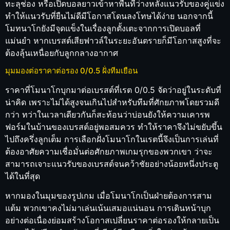
ทะลุช่อง หรือเปิดบอลยาวเข้าหาพื้นที่ว่างหลังแนวรับของคู่แข่ง
ทำให้แนวรับที่ยืนไม่ดีมีโอกาสโดนลงโทษได้ง่าย นอกจากนี้
โมทนาโกยังมีจุดแข็งในเรื่องลูกตั้งเตะจากการเปิดบอลที่
แม่นยำ หากเบรสต์เสียฟาวล์ในระยะอันตรายก็มีโอกาสสูงที่จะ
ต้องลุ้นเหนื่อยกับลูกกลางอากาศ
มุมมองต่อราคาต่อรอง 0/0.5 ฝั่งทีมเยือน
ราคาที่โมนาโกบุกมาต่อเบรสต์ที่เรต 0/0.5 จัดว่าอยู่ในระดับที่
น่าคิด เพราะไม่ได้สูงจนเกินไปสำหรับทีมที่ศักยภาพโดยรวมดี
กว่า ทว่าในเวลาเดียวกันก็สะท้อนว่าบ่อนยังให้ความเคารพ
ฟอร์มในบ้านของเบรสต์อยู่พอสมควร ทำให้ราคาจึงไม่ขยับขึ้น
ไปถึงครึ่งลูกเต็ม การเลือกฝั่งโมนาโกในเรตนี้จึงเป็นการเล่นที่
ต้องอาศัยความเชื่อมั่นต่อศักยภาพเกมรุกของพวกเขา ว่าจะ
สามารถเจาะแนวรับของเบรสต์จนคว้าชัยอย่างน้อยหนึ่งประตู
ได้ในที่สุด
หากมองในมุมของรูปเกม เมื่อโมนาโกเป็นฝ่ายต้องการสาม
แต้ม พวกเขาคงไม่มาเล่นเน้นเสมอแน่นอน การเดินหน้าบุก
อย่างต่อเนื่องย่อมสร้างโอกาสเปลี่ยนราคาต่อรองให้กลายเป็น