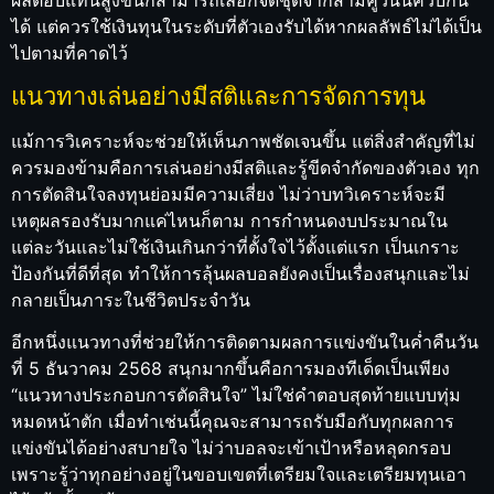
ได้ แต่ควรใช้เงินทุนในระดับที่ตัวเองรับได้หากผลลัพธ์ไม่ได้เป็น
ไปตามที่คาดไว้
แนวทางเล่นอย่างมีสติและการจัดการทุน
แม้การวิเคราะห์จะช่วยให้เห็นภาพชัดเจนขึ้น แต่สิ่งสำคัญที่ไม่
ควรมองข้ามคือการเล่นอย่างมีสติและรู้ขีดจำกัดของตัวเอง ทุก
การตัดสินใจลงทุนย่อมมีความเสี่ยง ไม่ว่าบทวิเคราะห์จะมี
เหตุผลรองรับมากแค่ไหนก็ตาม การกำหนดงบประมาณใน
แต่ละวันและไม่ใช้เงินเกินกว่าที่ตั้งใจไว้ตั้งแต่แรก เป็นเกราะ
ป้องกันที่ดีที่สุด ทำให้การลุ้นผลบอลยังคงเป็นเรื่องสนุกและไม่
กลายเป็นภาระในชีวิตประจำวัน
อีกหนึ่งแนวทางที่ช่วยให้การติดตามผลการแข่งขันในค่ำคืนวัน
ที่ 5 ธันวาคม 2568 สนุกมากขึ้นคือการมองทีเด็ดเป็นเพียง
“แนวทางประกอบการตัดสินใจ” ไม่ใช่คำตอบสุดท้ายแบบทุ่ม
หมดหน้าตัก เมื่อทำเช่นนี้คุณจะสามารถรับมือกับทุกผลการ
แข่งขันได้อย่างสบายใจ ไม่ว่าบอลจะเข้าเป้าหรือหลุดกรอบ
เพราะรู้ว่าทุกอย่างอยู่ในขอบเขตที่เตรียมใจและเตรียมทุนเอา