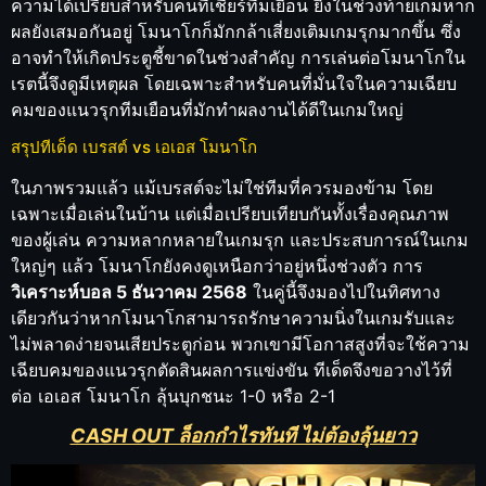
ความได้เปรียบสำหรับคนที่เชียร์ทีมเยือน ยิ่งในช่วงท้ายเกมหาก
ผลยังเสมอกันอยู่ โมนาโกก็มักกล้าเสี่ยงเติมเกมรุกมากขึ้น ซึ่ง
อาจทำให้เกิดประตูชี้ขาดในช่วงสำคัญ การเล่นต่อโมนาโกใน
เรตนี้จึงดูมีเหตุผล โดยเฉพาะสำหรับคนที่มั่นใจในความเฉียบ
คมของแนวรุกทีมเยือนที่มักทำผลงานได้ดีในเกมใหญ่
สรุปทีเด็ด เบรสต์ vs เอเอส โมนาโก
ในภาพรวมแล้ว แม้เบรสต์จะไม่ใช่ทีมที่ควรมองข้าม โดย
เฉพาะเมื่อเล่นในบ้าน แต่เมื่อเปรียบเทียบกันทั้งเรื่องคุณภาพ
ของผู้เล่น ความหลากหลายในเกมรุก และประสบการณ์ในเกม
ใหญ่ๆ แล้ว โมนาโกยังคงดูเหนือกว่าอยู่หนึ่งช่วงตัว การ
วิเคราะห์บอล 5 ธันวาคม 2568
ในคู่นี้จึงมองไปในทิศทาง
เดียวกันว่าหากโมนาโกสามารถรักษาความนิ่งในเกมรับและ
ไม่พลาดง่ายจนเสียประตูก่อน พวกเขามีโอกาสสูงที่จะใช้ความ
เฉียบคมของแนวรุกตัดสินผลการแข่งขัน ทีเด็ดจึงขอวางไว้ที่
ต่อ เอเอส โมนาโก ลุ้นบุกชนะ 1-0 หรือ 2-1
CASH OUT ล็อกกำไรทันที ไม่ต้องลุ้นยาว