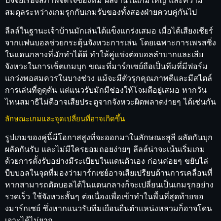
สมดุลระหว่างเกมรุกกับเกมรับของทั้งสองฝ่ายควบคู่กันไป
ลีลล์ในฐานะเจ้าบ้านมักเล่นได้แข็งแกร่งเสมอ เมื่อได้เสียงเชียร์
จากแฟนบอลช่วยกระตุ้นจังหวะการเล่น โดยเฉพาะการเพรสซิ่ง
ในแดนกลางที่มักทำได้ดี ทำให้คู่แข่งต่อบอลลำบากและเสีย
จังหวะในการเซ็ตเกมบุก ขณะที่มาร์กเซย์ถือเป็นทีมที่มีฟอร์ม
แกว่งพอสมควรในบางช่วง แม้จะมีตัวรุกคุณภาพดีและมีสไตล์
การเล่นที่ดูดุดัน แต่แนวรับมักมีช่องให้โจมตีอยู่เสมอ หากวัน
ไหนสมาธิไม่ดีอาจเสียประตูจากจังหวะผิดพลาดง่ายๆ ได้เช่นกัน
ลักษณะเกมและจุดเปลี่ยนที่อาจเกิดขึ้น
รูปเกมของคู่นี้มีโอกาสสูงที่จะออกมาในลักษณะสูสี ผลัดกันบุก
ผลัดกันรับ และไม่มีใครยอมถอยง่ายๆ ลีลล์น่าจะเน้นเริ่มเกม
ด้วยการตั้งรับอย่างมีระเบียบในแดนตัวเอง ก่อนค่อยๆ ขยับไล่
บีบบอลในจุดที่มองว่ามาร์กเซย์อาจเสียเปรียบด้านการเคลื่อนที่
หากสามารถตัดบอลได้ในแดนกลางก็จะเปลี่ยนเป็นเกมรุกอย่าง
รวดเร็ว ใช้จังหวะสั้นๆ ต่อเนื่องเพื่อเข้าทำในพื้นที่สุดท้ายขอ
งมาร์กเซย์ ซึ่งหากแนวรับทีมเยือนยืนตำแหน่งหลวมก็อาจโดน
เจาะได้ไม่ยาก