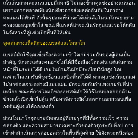
เน้นเก็บสามคะแนนแบบมีสมาธิ ไม่มองข้ามคู่แข่งอย่างแน่นอน
เพราะหากพลาดเพียงนัดเดียวอาจส่งผลต่ออันดับในตาราง
คะแนนได้ทันที ดังนั้นรูปเกมที่น่าจะได้เห็นคือโมนาโกพยายาม
ครองบอลบุกเข้าใส่ ขณะที่เบรสต์น่าจะเน้นรัดกุมและรอโต้กลับ
ในจังหวะที่คู่แข่งเปิดพื้นที่ให้เล่น
จุดเด่นทางแท็คติกของเบรสต์และโมนาโก
เบรสต์มักใช้จุดแข็งเรื่องความเข้าใจเกมร่วมกันของผู้เล่นเป็น
สำคัญ นักเตะแต่ละคนอาจไม่ได้มีชื่อเสียงโดดเด่น แต่เล่นตาม
หน้าที่ในระบบได้ดี เกมในบ้านจึงมักมีระเบียบวินัยสูง โดย
เฉพาะในแนวรับที่รุมซ้อนและปิดพื้นที่ได้ดี หากคู่แข่งเน้นบุกแต่
ไม่หาช่องเจาะอย่างมีแบบแผน มักจะเจอกับกำแพงเกมรับที่น่า
เหนื่อย ขณะที่การโจมตีของเบรสต์มักใช้วิธีโยนบอลออกด้าน
ข้างแล้วเปิดเข้าไปลุ้น หรือหาจังหวะยิงไกลจากนอกกรอบเพื่อ
กดดันคู่แข่งให้ถอยลงต่ำ
ส่วนโมนาโกจุดขายชัดเจนอยู่ที่เกมรุกที่มีทั้งความเร็ว ความ
คล่องตัว และความสามารถเฉพาะตัวของตัวรุกระดับท็อป การ
เข้าทำมักเน้นการต่อบอลเร็วในพื้นที่สุดท้าย ใช้จังหวะหนึ่งสอง