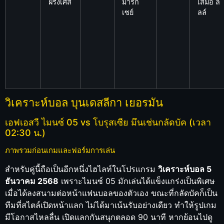
ฝรั่งเศส
มาร์ก
เสมอ ลี
เซย์
ลล์
วิเคราะห์บอล บุนเดสลีกา เยอรมัน
เอฟเอสวี ไมนซ์ 05 vs โบรุสเซีย มึนเช่นกลัดบัค (เวลา
02:30 น.)
ภาพรวมก่อนเกมและฟอร์มการเล่น
สำหรับคู่นี้ถือเป็นอีกหนึ่งไฮไลท์ในโปรแกรม
วิเคราะห์บอล 5
ธันวาคม 2568
เพราะไมนซ์ 05 มักเล่นได้แข็งแกร่งเป็นพิเศษ
เมื่อได้ลงสนามต่อหน้าแฟนบอลของตัวเอง ขณะที่กลัดบัคก็เป็น
ทีมที่สไตล์เปิดหน้าแลก ไม่ได้มาเน้นรับอย่างเดียว ทำให้รูปเกม
มีโอกาสไหลลื่น เปิดแลกกันสนุกตลอด 90 นาที หากย้อนไปดู