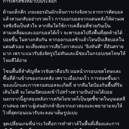
การเพรสซิงที่มาเป็นระลอก
ด้านแท็กติก เกมเยอรมันมักเห็นการเร่งจังหวะจากการตัดบอล
แล้วสวนกลับอย่างรวดเร็ว การออกบอลจากแดนหลังให้ผ่านเพ
รสซิงจึงเป็นหัวใจ หากทีมใดใช้การเคลื่อนที่ช่วยกันเป็น
สามเหลี่ยมและออกบอลได้เร็ว จะพาบอลไปถึงพื้นที่สุดท้ายได้
บ่อยขึ้น ในทางกลับกัน หากออกบอลช้าแล้วโดนบีบเสียบอลใน
แดนตัวเอง จะเสี่ยงต่อการเสียโอกาสแบบ “ยิงทันที” ที่อันตราย
มาก เพราะแนวรับยังจัดรูปไม่ทันและมีช่องในกรอบเขตโทษให้
โจมตีได้ง่าย
โซนพื้นที่สำคัญที่ควรจับตาคือบริเวณหน้ากรอบเขตโทษและ
พื้นที่ด้านข้างของกองหลัง เพราะเมื่อเกมเร็ว การสอดขึ้นมา
ของแบ็กและการครอสบอลจะเกิดถี่ หากทีมใดป้องกันพื้นที่ริม
เส้นไม่ดี จะโดนเปิดบอลเข้าไปสร้างความปั่นป่วนได้บ่อย
นอกจากนี้ลูกสองหลังการสกัดไม่ขาดก็เป็นจุดชี้ขาดในบุนเดสลี
กาเสมอ เพราะผู้เล่นมักกล้ายิงจากแถวสองและพยายามจบให้
ไวที่สุดก่อนแนวรับจะลงมาเต็มรูปแบบ
จุดเปลี่ยนเกมที่น่าระวังคือการทำฟาวล์ในพื้นที่เสี่ยงและการ