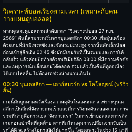
วิเคราะห์บอลเรียงตามเวลา (เหมาะกับคน
วางแผนดูบอลสด)
หากคุณจะดูบอลตามลำดับเวลา “วิเคราะห์บอล 27 ก.พ.
2569” คืนนี้สามารถเริ่มจากบุนเดสลีกา 00:30 เพื่ออุ่นเครื่อง
ด้วยเกมที่มักมีเพรสซิงและจังหวะปะทะสูง จากนั้นพักเล็กน้อย
ก่อนเข้าสู่ลีกเอิง 02:45 ซึ่งมักมีเกมรับที่เป็นระบบและการโต้
กลับเร็ว แล้วค่อยปิดท้ายด้วยพรีเมียร์ลีก 03:00 ที่มีความคึกคัก
และเหตุการณ์เปลี่ยนเกมได้ตลอด รวมแล้วเป็นคืนที่ดูต่อเนื่อง
ได้แบบไหลลื่น ไม่ต้องรอช่วงห่างนานเกินไป
00:30 บุนเดสลีกา — เอาก์สบวร์ก vs โคโลญจน์ (พรีวิว
สั้น)
เกมนี้มักถูกคาดหวังเรื่องความดุดันในแดนกลาง เพราะบุนเด
สลีกาเป็นลีกที่จังหวะเกมเร็วและมีการวิ่งกดดันตลอดเวลา ภาพ
รวมที่น่าดูคือการแย่ง “จังหวะแรก” ในการเข้าบอลและการตัด
เกมก่อนเข้าพื้นที่สุดท้าย หากทีมไหนคุมการเปลี่ยนจากรับเป็น
รุกได้ดี จะสร้างโอกาสยิงได้มากขึ้น โดยเฉพาะในช่วง 15 นาที