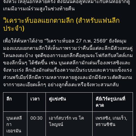
จังหวะให้ลุ้นอีกหลายครั้ง ดังนั้นนี่คือคู่ที่เหมาะกับคนที่อยากดู
เกมมีอารมณ์ร่วมสูงในช่วงท้ายคืน
วิเคราะห์บอลแยกตามลีก (สำหรับแฟนลีก
ประจำ)
เพื่อให้ค้นหาได้ง่าย “วิเคราะห์บอล 27 ก.พ. 2569” ยังจัดมุม
มองแบบแยกตามลีกให้เห็นภาพรวมว่าคืนนี้แต่ละลีกมีตัวแทนคู่
ไหนลงเตะบ้าง จุดดีของการแยกลีกคือคุณจะโฟกัสกับสไตล์เกม
ของลีกนั้นๆ ได้ชัดขึ้น เช่น บุนเดสลีกามักเด่นเรื่องเพรสซิงและ
จังหวะเร่ง ลีกเอิงมักเด่นเรื่องความเป็นระบบและความแข็งแรง
ส่วนพรีเมียร์ลีกมีความหลากหลายสูงและมักมีจังหวะตัดสินเกม
จากรายละเอียดเล็กๆ อย่างลูกตั้งเตะหรือจังหวะสวนกลับ
ลีก
เวลา
คู่แข่งขัน
คีย์เวิร์ดรูปเกมที่
คาด
บุนเดสลี
00:30
เอาก์สบวร์ก vs โค
เพรสซิง, เกมเร็ว,
กา
โลญจน์
ทรานซิชัน
เยอรมัน