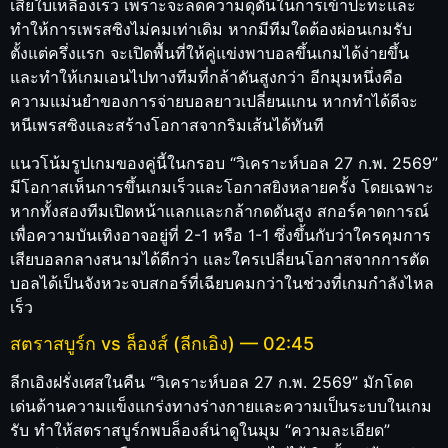
เสียใบเหลืองเร็ว เพราะจะลดความดุดันในการเข้าปะทะและ
ทำให้การเพรสซิงไม่คมเท่าเดิม หากมีทีมใดต้องผ่อนเกมรับ
ตั้งแต่ครึ่งแรก จะเปิดพื้นที่ให้คู่แข่งพาบอลขึ้นเกมได้ง่ายขึ้น
และทำให้เกมเอนไปทางทีมที่กล้าดันสูงกว่า อีกมุมหนึ่งคือ
ความแม่นยำของการจ่ายบอลยาวเปลี่ยนแกน หากทำได้ดีจะ
หนีเพรสซิงและสร้างโอกาสจากริมเส้นได้ทันที
แนวโน้มรูปเกมของคู่นี้ในกรอบ “วิเคราะห์บอล 27 ก.พ. 2569”
มีโอกาสเห็นการขึ้นเกมเร็วและโอกาสยิงหลายครั้ง โดยเฉพาะ
หากทั้งสองทีมเปิดหน้าแลกและกล้ากดดันสูง สกอร์คาดการณ์
เพื่อความบันเทิงอาจอยู่ที่ 2-1 หรือ 1-1 ซึ่งขึ้นกับว่าใครคุมการ
เสียบอลกลางสนามได้ดีกว่า และใครเปลี่ยนโอกาสจากการตัด
บอลได้เป็นจังหวะจบสกอร์ที่เฉียบคมกว่าในช่วงที่เกมกำลังไหล
เร็ว
สตราสบูร์ก vs ล็องส์ (ลีกเอิง) — 02:45
ลีกเอิงฝรั่งเศสในคืน “วิเคราะห์บอล 27 ก.พ. 2569” มักโดด
เด่นด้านความแข็งแกร่งทางร่างกายและความเป็นระบบในเกม
รับ ทำให้สตราสบูร์กพบล็องส์น่าดูในมุม “ความละเอียด”