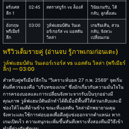
ฝรั่งเศส
02:45
สตราสบูร์ก vs ล็องส์
วินัยเกมรับ, โต้
ลีก 1
กลับ, ลูกตั้งเตะ
อังกฤษ
03:00
วูล์ฟแฮมป์ตัน วันเด
เกมริมเส้น, สวน
พรีเมียร์
อร์เรอร์ส vs แอสตัน
กลับ, จังหวะ
ลีก
วิลล่า
เปลี่ยนเกม
พรีวิวเต็มรายคู่ (อ่านจบ รู้ภาพเกมก่อนเตะ)
วูล์ฟแฮมป์ตัน วันเดอร์เรอร์ส vs แอสตัน วิลล่า (พรีเมียร์
ลีก) — 03:00
สำหรับคู่พรีเมียร์ลีกใน “วิเคราะห์บอล 27 ก.พ. 2569” จุดเริ่ม
ต้นที่ควรมองคือ “บริบทของเกม” ซึ่งมักเกี่ยวกับความมั่นใจใน
การครองบอลและการเปลี่ยนจังหวะจากรับเป็นรุกอย่างมี
คุณภาพ วูล์ฟแฮมป์ตันมักทำได้ดีเมื่อมีพื้นที่ให้สวนกลับและมี
ช่องให้โจมตีด้านข้าง ขณะที่แอสตัน วิลล่ามักพยายามคุม
จังหวะและใช้การต่อบอลเพื่อดึงคู่แข่งออกจากตำแหน่ง หาก
เกมเปิดเร็ว ความสนุกจะเพิ่มขึ้นทันทีเพราะทั้งสองทีมมีวิธีเข้า
ทำที่ต่างกันชัดเจน