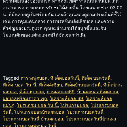
ความต่อเนื่องของเกมรุก หากคุณใช้ตารางในหน้านี้เป็นไกด์
จะสามารถวางแผนการรับชมได้ง่ายขึ้น โดยเฉพาะช่วง 03.00
น. ที่มีหลายคู่เริ่มพร้อมกัน และถ้าคุณลองดูตามประเด็นที่ชี้ไว้
เช่น การคุมแดนกลาง การเพรสซิ่งหลังเสียบอล และความ
สำคัญของประตูแรก คุณจะอ่านเกมได้สนุกขึ้นและจับ
โมเมนตัมของแต่ละแมตช์ได้ชัดเจนกว่าเดิม
Tagged
ตารางฟุตบอล
,
ที เด็ดบอลวันนี้
,
ทีเด็ด บอลวันนี้
,
ทีเด็ด-บอล-วัน-นี้
,
ทีเด็ด4เซียน
,
ทีเด็ดบ้านบอลวันนี้
,
ทีเด็ดบ้าน
ผลบอล
,
ทีเด็ดฟุตบอล
,
บ้านผลบอล69
,
บ้านผลบอลทีเด็ดบอล
,
ผลบอลพร้อมราคา vip
,
วิเคราะห์บอล 69
,
วิเคราะห์บอล
แม่นๆ
,
โปรแกรม บอล วัน นี้
,
โปรแกรมบอล
,
โปรแกรมบอล
วันนี้
,
โปรแกรมบอลบ้านผลบอล
,
โปรแกรมบอลวันนี้
,
โปรแกรมบอลวันนี้ บ้านผลบอล
,
โปรแกรมบอลวันนี้บ้านผล
บอล
,
โปรแกรมฟุตบอลวันนี้