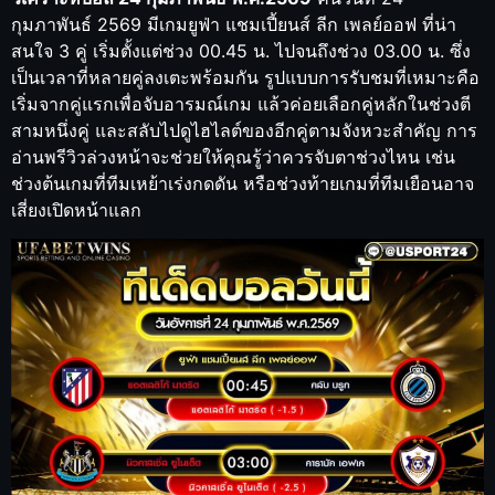
กุมภาพันธ์ 2569 มีเกมยูฟ่า แชมเปี้ยนส์ ลีก เพลย์ออฟ ที่น่า
สนใจ 3 คู่ เริ่มตั้งแต่ช่วง 00.45 น. ไปจนถึงช่วง 03.00 น. ซึ่ง
เป็นเวลาที่หลายคู่ลงเตะพร้อมกัน รูปแบบการรับชมที่เหมาะคือ
เริ่มจากคู่แรกเพื่อจับอารมณ์เกม แล้วค่อยเลือกคู่หลักในช่วงตี
สามหนึ่งคู่ และสลับไปดูไฮไลต์ของอีกคู่ตามจังหวะสำคัญ การ
อ่านพรีวิวล่วงหน้าจะช่วยให้คุณรู้ว่าควรจับตาช่วงไหน เช่น
ช่วงต้นเกมที่ทีมเหย้าเร่งกดดัน หรือช่วงท้ายเกมที่ทีมเยือนอาจ
เสี่ยงเปิดหน้าแลก