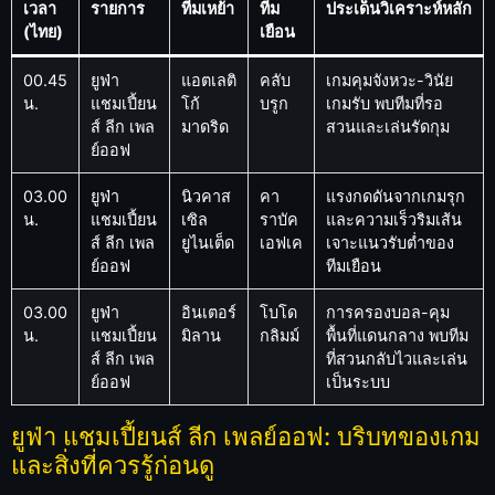
เวลา
รายการ
ทีมเหย้า
ทีม
ประเด็นวิเคราะห์หลัก
(ไทย)
เยือน
00.45
ยูฟ่า
แอตเลติ
คลับ
เกมคุมจังหวะ-วินัย
น.
แชมเปี้ยน
โก้
บรูก
เกมรับ พบทีมที่รอ
ส์ ลีก เพล
มาดริด
สวนและเล่นรัดกุม
ย์ออฟ
03.00
ยูฟ่า
นิวคาส
คา
แรงกดดันจากเกมรุก
น.
แชมเปี้ยน
เซิล
ราบัค
และความเร็วริมเส้น
ส์ ลีก เพล
ยูไนเต็ด
เอฟเค
เจาะแนวรับต่ำของ
ย์ออฟ
ทีมเยือน
03.00
ยูฟ่า
อินเตอร์
โบโด
การครองบอล-คุม
น.
แชมเปี้ยน
มิลาน
กลิมม์
พื้นที่แดนกลาง พบทีม
ส์ ลีก เพล
ที่สวนกลับไวและเล่น
ย์ออฟ
เป็นระบบ
ยูฟ่า แชมเปี้ยนส์ ลีก เพลย์ออฟ: บริบทของเกม
และสิ่งที่ควรรู้ก่อนดู