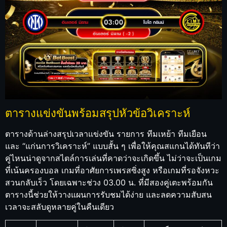
ตารางแข่งขันพร้อมสรุปหัวข้อวิเคราะห์
ตารางด้านล่างสรุปเวลาแข่งขัน รายการ ทีมเหย้า ทีมเยือน
และ “แก่นการวิเคราะห์” แบบสั้น ๆ เพื่อให้คุณสแกนได้ทันทีว่า
คู่ไหนน่าดูจากสไตล์การเล่นที่คาดว่าจะเกิดขึ้น ไม่ว่าจะเป็นเกม
ที่เน้นครองบอล เกมที่อาศัยการเพรสซิ่งสูง หรือเกมที่รอจังหวะ
สวนกลับเร็ว โดยเฉพาะช่วง 03.00 น. ที่มีสองคู่เตะพร้อมกัน
ตารางนี้ช่วยให้วางแผนการรับชมได้ง่าย และลดความสับสน
เวลาจะสลับดูหลายคู่ในคืนเดียว