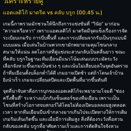
วิเคราะห์รายคู่
แอตเลติโก้ มาดริด vs คลับ บรูก (00.45 น.)
เกมนี้ภาพรวมมักชวนให้นึกถึงการแข่งขันที่ “วินัย” มาก่อน
“ความหวือหวา” เพราะแอตเลติโก้ มาดริดมีจุดแข็งเรื่องการจัด
ระเบียบเกมรับ การบีบพื้นที่ และการเปลี่ยนจากรับเป็นรุกแบบมี
แบบแผน เมื่อเล่นในบ้านพวกเขามักพยายามคุมโซนกลาง
สนามให้แน่น ลดโอกาสที่คู่แข่งจะสวนกลับเป็นคลื่นยาว ขณะ
ที่คลับ บรูกในฐานะทีมเยือนมีแนวโน้มเล่นแบบระมัดระวัง
เลือกจังหวะขึ้นเกมเป็นช่วง ๆ และเน้นไม่เสียบอลในจุดอันตราย
ถ้าทีมเยือนตั้งบล็อกต่ำได้ดี เกมอาจเปิดช้า แต่ถ้าโดนเจ้าบ้าน
ยิงนำเร็ว เกมจะเปลี่ยนสปีดและเปิดพื้นที่มากขึ้นทันที
จุดที่น่าจับตาคือการบุกของแอตเลติโก้จะพยายามโจมตี “ช่อง
ครึ่งพื้นที่” ระหว่างแบ็กกับเซ็นเตอร์ของทีมเยือน เพราะเป็น
โซนที่สร้างโอกาสจบสกอร์ได้โดยไม่ต้องเปิดบอลลอยสูงตลอด
เวลา หากทีมเยือนบีบเข้ากลางมากเกินไปจะเปิดทางให้การเติม
เกมริมเส้นเกิดขึ้น และเมื่อมีการเติมสูง สิ่งที่ต้องระวังคือสวน
กลับของคลับ บรูกที่อาศัยความเร็วและการตัดสินใจจังหวะ