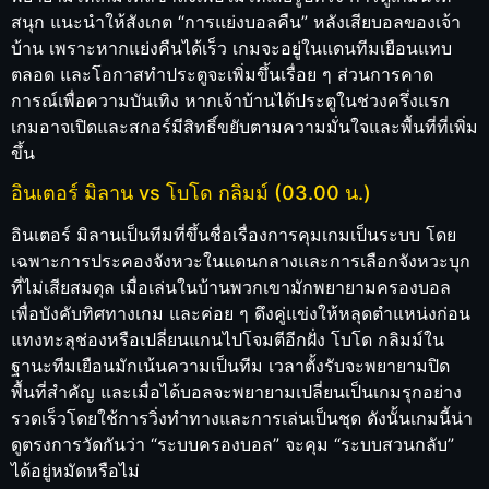
สนุก แนะนำให้สังเกต “การแย่งบอลคืน” หลังเสียบอลของเจ้า
บ้าน เพราะหากแย่งคืนได้เร็ว เกมจะอยู่ในแดนทีมเยือนแทบ
ตลอด และโอกาสทำประตูจะเพิ่มขึ้นเรื่อย ๆ ส่วนการคาด
การณ์เพื่อความบันเทิง หากเจ้าบ้านได้ประตูในช่วงครึ่งแรก
เกมอาจเปิดและสกอร์มีสิทธิ์ขยับตามความมั่นใจและพื้นที่ที่เพิ่ม
ขึ้น
อินเตอร์ มิลาน vs โบโด กลิมม์ (03.00 น.)
อินเตอร์ มิลานเป็นทีมที่ขึ้นชื่อเรื่องการคุมเกมเป็นระบบ โดย
เฉพาะการประคองจังหวะในแดนกลางและการเลือกจังหวะบุก
ที่ไม่เสียสมดุล เมื่อเล่นในบ้านพวกเขามักพยายามครองบอล
เพื่อบังคับทิศทางเกม และค่อย ๆ ดึงคู่แข่งให้หลุดตำแหน่งก่อน
แทงทะลุช่องหรือเปลี่ยนแกนไปโจมตีอีกฝั่ง โบโด กลิมม์ใน
ฐานะทีมเยือนมักเน้นความเป็นทีม เวลาตั้งรับจะพยายามปิด
พื้นที่สำคัญ และเมื่อได้บอลจะพยายามเปลี่ยนเป็นเกมรุกอย่าง
รวดเร็วโดยใช้การวิ่งทำทางและการเล่นเป็นชุด ดังนั้นเกมนี้น่า
ดูตรงการวัดกันว่า “ระบบครองบอล” จะคุม “ระบบสวนกลับ”
ได้อยู่หมัดหรือไม่