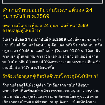
คำถามที่พบบ่อยเกี่ยวกับวิเคราะห์บอล 24
กุมภาพันธ์ พ.ศ.2569
บทความวิเคราะห์บอล 24 กุมภาพันธ์ พ.ศ.2569
ครอบคลุมคู่ไหนบ้าง?
วิเคราะห์บอล 24 กุมภาพันธ์ พ.ศ.2569
ฉบับนี้ครอบคลุมยูฟ่า
แชมเปี้ยนส์ ลีก เพลย์ออฟ 3 คู่ คือ แอตเลติโก้ มาดริด พบ คลับ
บรูก เวลา 00.45 น. และอีกสองคู่ในเวลา 03.00 น. ได้แก่ นิว
คาสเซิล ยูไนเต็ด พบ คาราบัค เอฟเค รวมถึง อินเตอร์ มิลาน
พบ โบโด กลิมม์ โดยสรุปให้ทั้งตารางรวมและรายละเอียดเชิง
เกมเพื่อช่วยให้ติดตามได้สนุกขึ้น
ถ้าต้องเลือกดูแค่คู่เดียวในคืนวันนี้ ควรดูยังไงให้สนุก?
ถ้าคุณเลือกดูได้เพียงคู่เดียว ให้เลือกจาก “สไตล์ที่ชอบ”
มากกว่าชื่อทีมเพียงอย่างเดียว เพราะความสนุกมาจากรูปเกม
เช่น ถ้าชอบเกมรุกเร็วและความกดดันต่อเนื่อง คู่ของนิวคาส
เซิลอาจตอบโจทย์ แต่ถ้าชอบเกมคุมจังหวะ เน้นแท็กติกและ