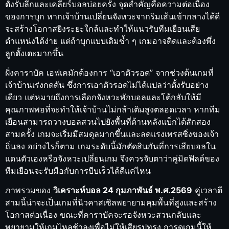
ตั้งรับลึกและเคลียร์บอลบ่อยครั้ง จุดสำคัญคือความต่อเนื่อง
ของการบุก หากเจ้าบ้านเปลี่ยนจังหวะจากริมเส้นเข้ากลางได้ดี
จะสร้างโอกาสยิงระยะใกล้และทำให้แนวรับทีมเยือนเสีย
ตำแหน่งได้ง่าย แต่ถ้าบุกแบบเดิมซ้ำ ๆ เกมอาจติดและต้องพึ่ง
ลูกตั้งเตะมากขึ้น
ฝั่งคาราบัค เอฟเคมักต้องการ “เอาตัวรอด” จากช่วงต้นเกมที่
เจ้าบ้านเร่งกดดัน ซึ่งการเอาตัวรอดไม่ได้แปลว่าตั้งรับอย่าง
เดียว แต่หมายถึงการเลือกจังหวะพักบอลและโต้กลับให้มี
คุณภาพพอที่จะทำให้เจ้าบ้านไม่กล้าเติมสูงตลอดเวลา หากทีม
เยือนสามารถวางบอลสวนไปยังพื้นที่ด้านหลังแบ็กได้สักสอง
สามครั้ง เกมจะเริ่มมีสมดุลมากขึ้นและลดแรงเพรสซิ่งของเจ้า
ถิ่นลง อย่างไรก็ตาม เกมระดับนี้มักตัดสินกันที่การเสียบอลใน
แดนตัวเองหรือจังหวะเปลี่ยนเกม จึงควรจับตาว่าคู่มิดฟิลด์ของ
ทีมเยือนจะรับมือกับการบีบเร็วได้ดีแค่ไหน
ภาพรวมของ
วิเคราะห์บอล 24 กุมภาพันธ์ พ.ศ.2569
คู่เวลาตี
สามนี้น่าจะเป็นเกมที่นิวคาสเซิลพยายามคุมพื้นที่สูงและสร้าง
โอกาสต่อเนื่อง ขณะที่คาราบัคจะรอจังหวะสวนกลับและ
พยายามให้เกมไหลช้าลงเพื่อไม่ให้เสียรูปทรง การดูเกมนี้ให้