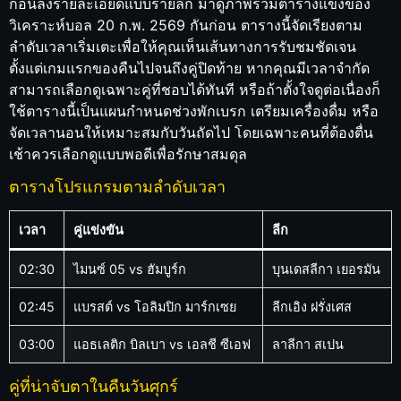
ก่อนลงรายละเอียดแบบรายลีก มาดูภาพรวมตารางแข่งของ
วิเคราะห์บอล 20 ก.พ. 2569 กันก่อน ตารางนี้จัดเรียงตาม
ลำดับเวลาเริ่มเตะเพื่อให้คุณเห็นเส้นทางการรับชมชัดเจน
ตั้งแต่เกมแรกของคืนไปจนถึงคู่ปิดท้าย หากคุณมีเวลาจำกัด
สามารถเลือกดูเฉพาะคู่ที่ชอบได้ทันที หรือถ้าตั้งใจดูต่อเนื่องก็
ใช้ตารางนี้เป็นแผนกำหนดช่วงพักเบรก เตรียมเครื่องดื่ม หรือ
จัดเวลานอนให้เหมาะสมกับวันถัดไป โดยเฉพาะคนที่ต้องตื่น
เช้าควรเลือกดูแบบพอดีเพื่อรักษาสมดุล
ตารางโปรแกรมตามลำดับเวลา
เวลา
คู่แข่งขัน
ลีก
02:30
ไมนซ์ 05 vs ฮัมบูร์ก
บุนเดสลีกา เยอรมัน
02:45
แบรสต์ vs โอลิมปิก มาร์กเซย
ลีกเอิง ฝรั่งเศส
03:00
แอธเลติก บิลเบา vs เอลชี ซีเอฟ
ลาลีกา สเปน
คู่ที่น่าจับตาในคืนวันศุกร์