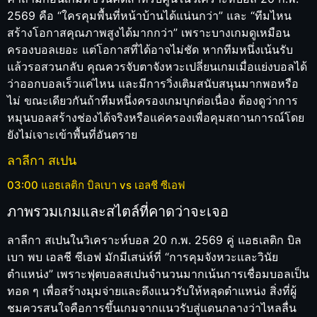
2569 คือ “ใครคุมพื้นที่หน้าบ้านได้แน่นกว่า” และ “ทีมไหน
สร้างโอกาสคุณภาพสูงได้มากกว่า” เพราะบางเกมดูเหมือน
ครองบอลเยอะ แต่โอกาสที่ได้อาจไม่ชัด หากทีมหนึ่งเน้นรับ
แล้วรอสวนกลับ คุณควรจับตาจังหวะเปลี่ยนเกมเมื่อแย่งบอลได้
ว่าออกบอลเร็วแค่ไหน และมีการวิ่งเติมสนับสนุนมากพอหรือ
ไม่ ขณะเดียวกันถ้าทีมหนึ่งครองเกมบุกต่อเนื่อง ต้องดูว่าการ
หมุนบอลสร้างช่องได้จริงหรือแค่ครองเพื่อคุมสถานการณ์โดย
ยังไม่เจาะเข้าพื้นที่อันตราย
ลาลีกา สเปน
03:00 แอธเลติก บิลเบา vs เอลชี ซีเอฟ
ภาพรวมเกมและสไตล์ที่คาดว่าจะเจอ
ลาลีกา สเปนในวิเคราะห์บอล 20 ก.พ. 2569 คู่ แอธเลติก บิล
เบา พบ เอลชี ซีเอฟ มักมีเสน่ห์ที่ “การคุมจังหวะและวินัย
ตำแหน่ง” เพราะฟุตบอลสเปนจำนวนมากเน้นการเชื่อมบอลเป็น
ทอด ๆ เพื่อสร้างมุมจ่ายและดึงแนวรับให้หลุดตำแหน่ง สิ่งที่ผู้
ชมควรสนใจคือการขึ้นเกมจากแนวรับสู่แดนกลางว่าไหลลื่น