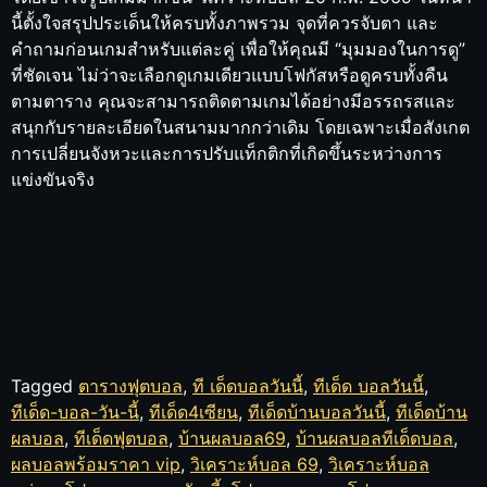
นี้ตั้งใจสรุปประเด็นให้ครบทั้งภาพรวม จุดที่ควรจับตา และ
คำถามก่อนเกมสำหรับแต่ละคู่ เพื่อให้คุณมี “มุมมองในการดู”
ที่ชัดเจน ไม่ว่าจะเลือกดูเกมเดียวแบบโฟกัสหรือดูครบทั้งคืน
ตามตาราง คุณจะสามารถติดตามเกมได้อย่างมีอรรถรสและ
สนุกกับรายละเอียดในสนามมากกว่าเดิม โดยเฉพาะเมื่อสังเกต
การเปลี่ยนจังหวะและการปรับแท็กติกที่เกิดขึ้นระหว่างการ
แข่งขันจริง
Tagged
ตารางฟุตบอล
,
ที เด็ดบอลวันนี้
,
ทีเด็ด บอลวันนี้
,
ทีเด็ด-บอล-วัน-นี้
,
ทีเด็ด4เซียน
,
ทีเด็ดบ้านบอลวันนี้
,
ทีเด็ดบ้าน
ผลบอล
,
ทีเด็ดฟุตบอล
,
บ้านผลบอล69
,
บ้านผลบอลทีเด็ดบอล
,
ผลบอลพร้อมราคา vip
,
วิเคราะห์บอล 69
,
วิเคราะห์บอล