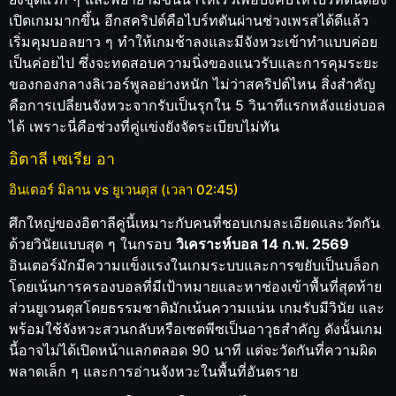
เปิดเกมมากขึ้น อีกสคริปต์คือไบร์ทตันผ่านช่วงเพรสได้ดีแล้ว
เริ่มคุมบอลยาว ๆ ทำให้เกมช้าลงและมีจังหวะเข้าทำแบบค่อย
เป็นค่อยไป ซึ่งจะทดสอบความนิ่งของแนวรับและการคุมระยะ
ของกองกลางลิเวอร์พูลอย่างหนัก ไม่ว่าสคริปต์ไหน สิ่งสำคัญ
คือการเปลี่ยนจังหวะจากรับเป็นรุกใน 5 วินาทีแรกหลังแย่งบอล
ได้ เพราะนี่คือช่วงที่คู่แข่งยังจัดระเบียบไม่ทัน
อิตาลี เซเรีย อา
อินเตอร์ มิลาน vs ยูเวนตุส (เวลา 02:45)
ศึกใหญ่ของอิตาลีคู่นี้เหมาะกับคนที่ชอบเกมละเอียดและวัดกัน
ด้วยวินัยแบบสุด ๆ ในกรอบ
วิเคราะห์บอล 14 ก.พ. 2569
อินเตอร์มักมีความแข็งแรงในเกมระบบและการขยับเป็นบล็อก
โดยเน้นการครองบอลที่มีเป้าหมายและหาช่องเข้าพื้นที่สุดท้าย
ส่วนยูเวนตุสโดยธรรมชาติมักเน้นความแน่น เกมรับมีวินัย และ
พร้อมใช้จังหวะสวนกลับหรือเซตพีซเป็นอาวุธสำคัญ ดังนั้นเกม
นี้อาจไม่ได้เปิดหน้าแลกตลอด 90 นาที แต่จะวัดกันที่ความผิด
พลาดเล็ก ๆ และการอ่านจังหวะในพื้นที่อันตราย