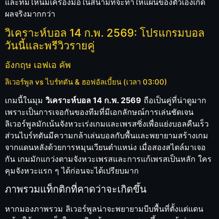
และทีมไหนมีเครื่องมือในสนามที่จะทำให้แผนของตัวเองเกิด
ผลจริงมากกว่า
วิเคราะห์บอล 14 ก.พ. 2569: โปรแกรมบอล
วันนี้และพรีวิวรายคู่
อังกฤษ เอฟเอ คัพ
ลิเวอร์พูล vs ไบร์ทตัน & ฮอฟอัลเบี้ยน (เวลา 03:00)
เกมนี้ในมุม
วิเคราะห์บอล 14 ก.พ. 2569
ถือเป็นคู่ที่น่าดูมาก
เพราะเป็นการเจอกันของทีมที่มีเอกลักษณ์การเล่นชัดเจน
ลิเวอร์พูลมักเน้นจังหวะเร่งเกมและเพรสซิ่งเพื่อแย่งบอลคืนเร็ว
ส่วนไบร์ทตันมีความกล้าเล่นบอลกับพื้นและพยายามสร้างเกม
จากแดนหลังด้วยการหมุนเวียนตำแหน่ง เมื่อสองสไตล์มาเจอ
กัน เกมมักแกว่งตามจังหวะเพรสและการแก้เพรสเป็นหลัก ใคร
คุมจังหวะแรก ๆ ได้ก่อนจะได้เปรียบมาก
ภาพรวมแท็กติกที่คาดว่าจะเกิดขึ้น
หากมองภาพรวม ลิเวอร์พูลน่าจะพยายามบีบพื้นที่ตั้งแต่แดน