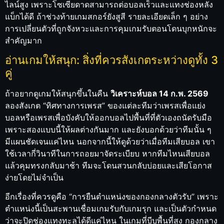
ไลน์สูง เพราะโซเซียดาดสามารถต่อบอลเร็วและแทงช่องหลัง
แบ็กได้ดี ถ้าช่วงท้ายเกมสกอร์ยังสูสี รายละเอียดเล็ก ๆ อย่าง
การเปลี่ยนตัวที่ถูกจังหวะและการคุมเกมรับตอนโดนบุกหนักจะ
สำคัญมาก
อ่านเกมให้สนุก: สิ่งที่ควรสังเกตระหว่างดูทั้ง 3
คู่
ถ้าอยากดูเกมให้สนุกขึ้นในคืน
วิเคราะห์บอล 14 ก.พ. 2569
ลองสังเกต “ทิศทางการเพรส” ของแต่ละทีมว่าเพรสเพื่อแย่ง
บอลหรือเพรสเพื่อบังคับให้ออกบอลไปพื้นที่ที่ตัวเองถนัดรับมือ
เพราะสองแบบนี้ให้ผลต่างกันมาก และยังบอกด้วยว่าทีมนั้น ๆ
มีแผนชัดเจนแค่ไหน นอกจากนี้ให้ดูด้วยว่าเมื่อทีมเสียบอล เขา
ใช้เวลากี่วินาทีในการถอยมาจัดระเบียบ หากทีมไหนเสียบอล
แล้วคุมทรงกลับมาช้า ทีมจะโดนสวนกลับบ่อยและเสียโอกาส
ง่ายโดยไม่จำเป็น
อีกเรื่องที่ควรดูคือ “การยืนตำแหน่งของกองกลางตัวรับ” เพราะ
ตำแหน่งนี้เป็นสะพานเชื่อมเกมรับกับเกมรุก และเป็นตัวกำหนด
ว่าจะปิดช่องแทงทะลุได้ดีแค่ไหน ในเกมที่บีบพื้นที่สูง กองกลาง