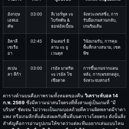
อังกฤษ
03:00
ลิเวอร์พูล vs
จังหวะเพรสซิ่ง, การ
เอฟเอ
ไบร์ทตัน &
รับมือเกมสวนกลับ,
คัพ
ฮอฟอัลเบี้ยน
เกมริมเส้น
อิตาลี
02:45
อินเตอร์ มิ
วินัยเกมรับ, การคุม
เซเรีย
ลาน vs ยู
พื้นที่กลางสนาม, เซต
อา
เวนตุส
พีซ
สเปน
03:00
เรอัล มาดริด
การขึ้นเกมจากแดน
ลา ลีก้า
vs เรอัล โซ
หลัง, การเพรสกดสูง,
เซียดาด
จังหวะจบสกอร์
ตารางด้านบนคือภาพรวมทั้งหมดของคืน
วิเคราะห์บอล 14
ก.พ. 2569
ซึ่งมีความน่าสนใจตรงที่ทั้งสามคู่เป็นเกมที่ “มี
บริบท” ชัดเจน ไม่ว่าจะเป็นเกมบอลถ้วยที่ความผิดพลาดมีราคา
แพง หรือเกมลีกที่แต้มส่งผลกับพื้นที่บนตารางโดยตรง ดังนั้นสิ่ง
สำคัญคือการอ่านรูปเกมให้ขาดว่าแต่ละทีมอยากเล่นแบบไหน