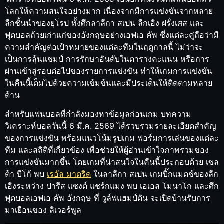
โลกให้ความสนใจอย่างมาก เนื่องจากมีการแข่งขันจากหลาย
ลีกชั้นนำของยุโรป ทั้งศึกลาลีกา สเปน ลีกเอิง ฝรั่งเศส และ
ฟุตบอลถ้วยเก่าแก่ของอังกฤษอย่างเอฟเอ คัพ ซึ่งแต่ละคู่ถือว่ามี
ความสำคัญต่อเป้าหมายของแต่ละทีมในฤดูกาลนี้ ไม่ว่าจะ
เป็นการลุ้นแชมป์ การรักษาอันดับในตารางคะแนน หรือการ
ผ่านเข้าสู่รอบต่อไปของรายการแข่งขัน ทำให้เกมการแข่งขัน
ในคืนนี้เต็มไปด้วยความเข้มข้นและมีประเด็นให้ติดตามหลาย
ด้าน
สำหรับแฟนบอลที่กำลังมองหาข้อมูลก่อนเกม บทความ
วิเคราะห์บอลวันนี้ 6 มี.ค. 2569 ได้รวบรวมรายละเอียดสำคัญ
ของการแข่งขัน พร้อมแนวโน้มรูปเกม ฟอร์มการเล่นของแต่ละ
ทีม และสถิติที่เกี่ยวข้อง เพื่อช่วยให้ผู้อ่านเข้าใจภาพรวมของ
การแข่งขันมากขึ้น โดยเกมที่น่าสนใจในคืนนี้ประกอบด้วย เซล
ต้า บีโก้ พบ
เรอัล มาดริด
ในลาลีกา สเปน เกมบิ๊กแมตช์ของลีก
เอิงระหว่าง ปารีส แซงต์ แชร์กแมง พบ เอเอส โมนาโก และศึก
ฟุตบอลเอฟเอ คัพ อังกฤษ ที่ วูล์ฟแฮมป์ตัน จะเปิดบ้านรับการ
มาเยือนของ ลิเวอร์พูล