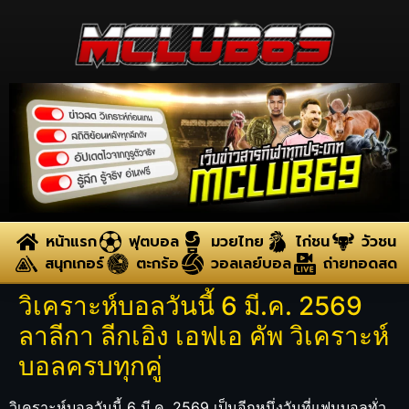
หน้าแรก
ฟุตบอล
มวยไทย
ไก่ชน
วัวชน
สนุกเกอร์
ตะกร้อ
วอลเลย์บอล
ถ่ายทอดสด
วิเคราะห์บอลวันนี้ 6 มี.ค. 2569
ลาลีกา ลีกเอิง เอฟเอ คัพ วิเคราะห์
บอลครบทุกคู่
วิเคราะห์บอลวันนี้ 6 มี.ค. 2569 เป็นอีกหนึ่งวันที่แฟนบอลทั่ว