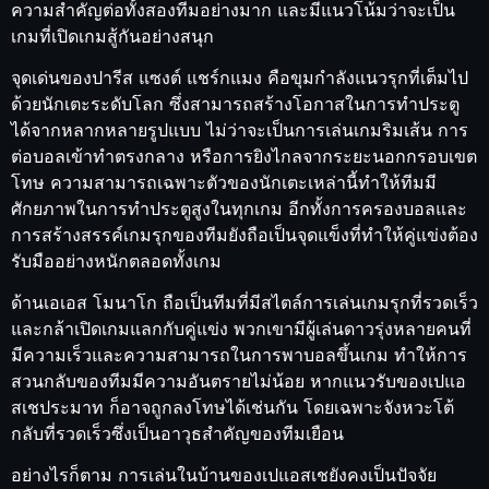
ความสำคัญต่อทั้งสองทีมอย่างมาก และมีแนวโน้มว่าจะเป็น
เกมที่เปิดเกมสู้กันอย่างสนุก
จุดเด่นของปารีส แซงต์ แชร์กแมง คือขุมกำลังแนวรุกที่เต็มไป
ด้วยนักเตะระดับโลก ซึ่งสามารถสร้างโอกาสในการทำประตู
ได้จากหลากหลายรูปแบบ ไม่ว่าจะเป็นการเล่นเกมริมเส้น การ
ต่อบอลเข้าทำตรงกลาง หรือการยิงไกลจากระยะนอกกรอบเขต
โทษ ความสามารถเฉพาะตัวของนักเตะเหล่านี้ทำให้ทีมมี
ศักยภาพในการทำประตูสูงในทุกเกม อีกทั้งการครองบอลและ
การสร้างสรรค์เกมรุกของทีมยังถือเป็นจุดแข็งที่ทำให้คู่แข่งต้อง
รับมืออย่างหนักตลอดทั้งเกม
ด้านเอเอส โมนาโก ถือเป็นทีมที่มีสไตล์การเล่นเกมรุกที่รวดเร็ว
และกล้าเปิดเกมแลกกับคู่แข่ง พวกเขามีผู้เล่นดาวรุ่งหลายคนที่
มีความเร็วและความสามารถในการพาบอลขึ้นเกม ทำให้การ
สวนกลับของทีมมีความอันตรายไม่น้อย หากแนวรับของเปแอ
สเชประมาท ก็อาจถูกลงโทษได้เช่นกัน โดยเฉพาะจังหวะโต้
กลับที่รวดเร็วซึ่งเป็นอาวุธสำคัญของทีมเยือน
อย่างไรก็ตาม การเล่นในบ้านของเปแอสเชยังคงเป็นปัจจัย