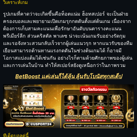
วิเคราะห์เกม
รูปเกมที่คาดว่าจะเกิดขึ้นคือท็อตแน่ม ฮ็อทสเปอร์ จะเป็นฝ่าย
ครองบอลและพยายามเปิดเกมรุกกดดันตั้งแต่ต้นเกม เนื่องจาก
ต้องการเก็บสามคะแนนเพื่อรักษาอันดับบนตารางคะแนน
พรีเมียร์ลีก ส่วนคริสตัล พาเลซ น่าจะเน้นเกมรับอย่างรัดกุม
และรอจังหวะสวนกลับเร็วจากผู้เล่นแนวรุก หากแนวรับของทีม
เยือนสามารถต้านทานแรงกดดันในช่วงต้นเกมได้ ก็อาจมี
โอกาสแบ่งแต้มได้เช่นกัน อย่างไรก็ตามด้วยศักยภาพของผู้เล่น
และการเล่นในบ้าน ทำให้สเปอร์สยังดูเหนือกว่าในภาพรวม
BetBoost แค่เล่นก็ได้ลุ้น ลุ้นรับโบนัสทุกสเต็ป
ทีเด็ดบอลคู่นี้