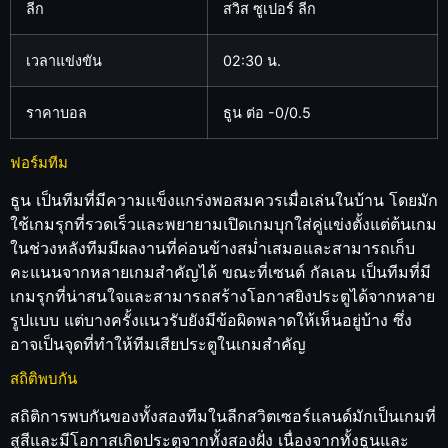
ลีก
สวิส ซูเปอร์ ลีก
เวลาแข่งขัน
02:30 น.
ราคาบอล
ธูน ต่อ -0/0.5
ฟอร์มทีม
ธูน เป็นทีมที่มีความแข็งแกร่งพอสมควรเมื่อเล่นในบ้าน โดยมัก
ใช้เกมรุกที่รวดเร็วและพยายามเปิดเกมบุกใส่คู่แข่งตั้งแต่ต้นเกม
ในช่วงหลังทีมมีผลงานที่ค่อนข้างสม่ำเสมอและสามารถเก็บ
คะแนนจากหลายเกมสำคัญได้ ขณะที่เซนต์ กัลเลน เป็นทีมที่มี
เกมรุกที่น่าสนใจและสามารถสร้างโอกาสยิงประตูได้จากหลาย
รูปแบบ แต่บางครั้งแนวรับยังมีข้อผิดพลาดให้เห็นอยู่บ้าง ซึ่ง
อาจเป็นจุดที่ทำให้ทีมเสียประตูในเกมสำคัญ
สถิติพบกัน
สถิติการพบกันของทั้งสองทีมในลีกสวิตเซอร์แลนด์มักเป็นเกมที่
สูสีและมีโอกาสเกิดประตูจากทั้งสองฝั่ง เนื่องจากทั้งธูนและ