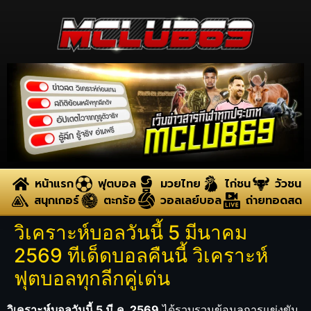
หน้าแรก
ฟุตบอล
มวยไทย
ไก่ชน
วัวชน
สนุกเกอร์
ตะกร้อ
วอลเลย์บอล
ถ่ายทอดสด
วิเคราะห์บอลวันนี้ 5 มีนาคม
2569 ทีเด็ดบอลคืนนี้ วิเคราะห์
ฟุตบอลทุกลีกคู่เด่น
วิเคราะห์บอลวันนี้ 5 มี.ค. 2569
ได้รวบรวมข้อมูลการแข่งขัน