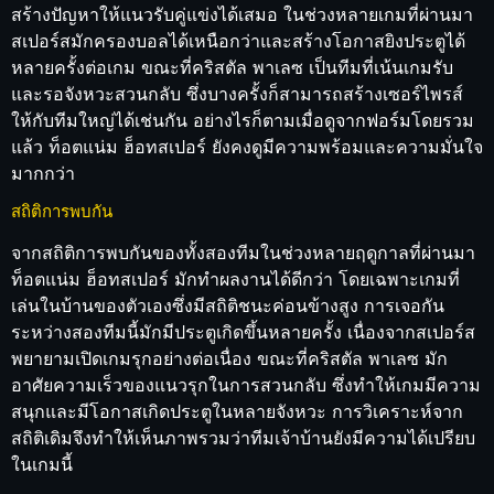
สร้างปัญหาให้แนวรับคู่แข่งได้เสมอ ในช่วงหลายเกมที่ผ่านมา
สเปอร์สมักครองบอลได้เหนือกว่าและสร้างโอกาสยิงประตูได้
หลายครั้งต่อเกม ขณะที่คริสตัล พาเลซ เป็นทีมที่เน้นเกมรับ
และรอจังหวะสวนกลับ ซึ่งบางครั้งก็สามารถสร้างเซอร์ไพรส์
ให้กับทีมใหญ่ได้เช่นกัน อย่างไรก็ตามเมื่อดูจากฟอร์มโดยรวม
แล้ว ท็อตแน่ม ฮ็อทสเปอร์ ยังคงดูมีความพร้อมและความมั่นใจ
มากกว่า
สถิติการพบกัน
จากสถิติการพบกันของทั้งสองทีมในช่วงหลายฤดูกาลที่ผ่านมา
ท็อตแน่ม ฮ็อทสเปอร์ มักทำผลงานได้ดีกว่า โดยเฉพาะเกมที่
เล่นในบ้านของตัวเองซึ่งมีสถิติชนะค่อนข้างสูง การเจอกัน
ระหว่างสองทีมนี้มักมีประตูเกิดขึ้นหลายครั้ง เนื่องจากสเปอร์ส
พยายามเปิดเกมรุกอย่างต่อเนื่อง ขณะที่คริสตัล พาเลซ มัก
อาศัยความเร็วของแนวรุกในการสวนกลับ ซึ่งทำให้เกมมีความ
สนุกและมีโอกาสเกิดประตูในหลายจังหวะ การวิเคราะห์จาก
สถิติเดิมจึงทำให้เห็นภาพรวมว่าทีมเจ้าบ้านยังมีความได้เปรียบ
ในเกมนี้