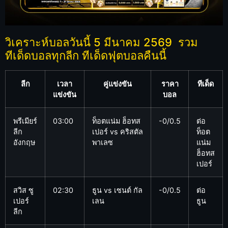
วิเคราะห์บอลวันนี้ 5 มีนาคม 2569 รวม
ทีเด็ดบอลทุกลีก ทีเด็ดฟุตบอลคืนนี้
ลีก
เวลา
คู่แข่งขัน
ราคา
ทีเด็ด
แข่งขัน
บอล
พรีเมียร์
03:00
ท็อตแน่ม ฮ็อทส
-0/0.5
ต่อ
ลีก
เปอร์ vs คริสตัล
ท็อต
อังกฤษ
พาเลซ
แน่ม
ฮ็อทส
เปอร์
สวิส ซู
02:30
ธูน vs เซนต์ กัล
-0/0.5
ต่อ
เปอร์
เลน
ธูน
ลีก