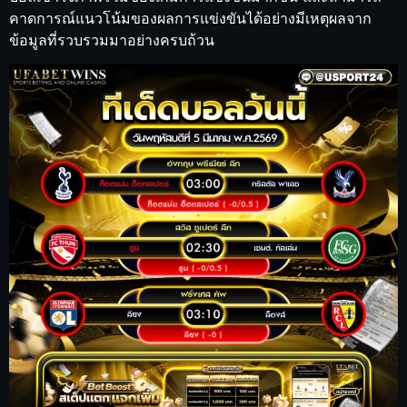
คาดการณ์แนวโน้มของผลการแข่งขันได้อย่างมีเหตุผลจาก
ข้อมูลที่รวบรวมมาอย่างครบถ้วน