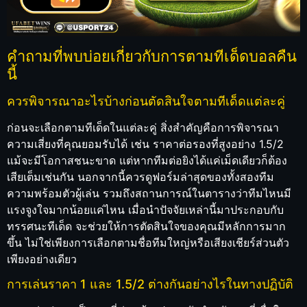
คำถามที่พบบ่อยเกี่ยวกับการตามทีเด็ดบอลคืน
นี้
ควรพิจารณาอะไรบ้างก่อนตัดสินใจตามทีเด็ดแต่ละคู่
ก่อนจะเลือกตามทีเด็ดในแต่ละคู่ สิ่งสำคัญคือการพิจารณา
ความเสี่ยงที่คุณยอมรับได้ เช่น ราคาต่อรองที่สูงอย่าง 1.5/2
แม้จะมีโอกาสชนะขาด แต่หากทีมต่อยิงได้แค่เม็ดเดียวก็ต้อง
เสียเต็มเช่นกัน นอกจากนี้ควรดูฟอร์มล่าสุดของทั้งสองทีม
ความพร้อมตัวผู้เล่น รวมถึงสถานการณ์ในตารางว่าทีมไหนมี
แรงจูงใจมากน้อยแค่ไหน เมื่อนำปัจจัยเหล่านี้มาประกอบกับ
ทรรศนะทีเด็ด จะช่วยให้การตัดสินใจของคุณมีหลักการมาก
ขึ้น ไม่ใช่เพียงการเลือกตามชื่อทีมใหญ่หรือเสียงเชียร์ส่วนตัว
เพียงอย่างเดียว
การเล่นราคา 1 และ 1.5/2 ต่างกันอย่างไรในทางปฏิบัติ