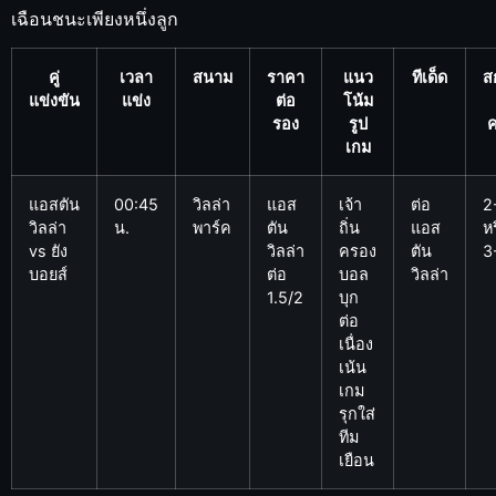
เฉือนชนะเพียงหนึ่งลูก
คู่
เวลา
สนาม
ราคา
แนว
ทีเด็ด
ส
แข่งขัน
แข่ง
ต่อ
โน้ม
รอง
รูป
เกม
แอสตัน
00:45
วิลล่า
แอส
เจ้า
ต่อ
2
วิลล่า
น.
พาร์ค
ตัน
ถิ่น
แอส
ห
vs ยัง
วิลล่า
ครอง
ตัน
3
บอยส์
ต่อ
บอล
วิลล่า
1.5/2
บุก
ต่อ
เนื่อง
เน้น
เกม
รุกใส่
ทีม
เยือน