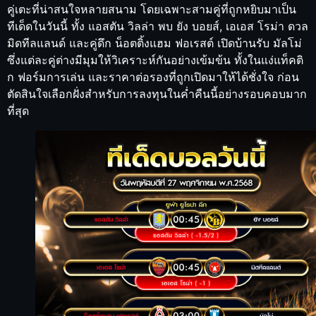
คู่เตะที่น่าสนใจหลายสนาม โดยเฉพาะสามคู่ที่ถูกหยิบมาเป็น
ทีเด็ดในวันนี้ ทั้ง แอสตัน วิลล่า พบ ยัง บอยส์, เอเอส โรม่า ดวล
มิดทีลแลนด์ และคู่ดึก น็อตติ้งแฮม ฟอเรสต์ เปิดบ้านรับ มัลโม่
ซึ่งแต่ละคู่ต่างมีมุมให้วิเคราะห์กันอย่างเข้มข้น ทั้งในแง่แท็คติ
ก ฟอร์มการเล่น และราคาต่อรองที่ถูกเปิดมาให้ได้ชั่งใจ ก่อน
ตัดสินใจเลือกฝั่งสำหรับการลงทุนในค่ำคืนนี้อย่างรอบคอบมาก
ที่สุด