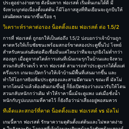
ประตูอย่างง่ายดาย ดังนั้นหาก ฟอเรสต์ เริ่มต้นเกมได้ดี มี
จังหวะบุกต่อเนื่องตั้งแต่ต้น ก็มีโอกาสสูงที่ทีมเยือนจะถูกบีบให้
เล่นผิดพลาดมากขึ้นเรื่อย ๆ
วิเคราะห์ราคาต่อรอง น็อตติ้งแฮม ฟอเรสต์ ต่อ 1.5/2
การที่ ฟอเรสต์ ถูกยกให้เป็นต่อถึง 1.5/2 บ่งบอกว่าเจ้าบ้านถูก
คาดหวังให้เก็บชัยชนะพร้อมสกอร์ขาดสองประตูขึ้นไป โจทย์
สำหรับคนเล่นฝั่งต่อคือเชื่อมั่นแค่ไหนว่าทีมจะบุกยิงไม่ต่ำกว่า
สองลูก เมื่อดูจากสไตล์การเล่นที่เน้นเกมรุกในบ้านและจังหวะ
สวนกลับที่รวดเร็ว หาก ฟอเรสต์ สามารถทำประตูแรกได้ตั้งแต่
ครึ่งแรก เกมจะเปิดกว้างให้เจ้าบ้านมีพื้นที่เล่นมากขึ้น และ
ทำให้โอกาสยิงเพิ่มประตูสองและสามมีตามมา ขณะที่ มัลโม่
หากโดนนำแล้วต้องดันเกมขึ้นสู้ ก็ยิ่งเปิดช่องว่างแนวรับให้โดน
สวนกลับหนักกว่าเดิม ทำให้ราคานี้แม้จะดูแพง แต่เมื่อชั่งน้ำ
หนักกับรูปแบบเกมที่คาดไว้ ก็ยังถือว่าน่าเสี่ยงอยู่พอสมควร
ทีเด็ดและสกอร์ที่คาด น็อตติ้งแฮม ฟอเรสต์ vs มัลโม่
เกมนี้หาก ฟอเรสต์ รักษาความดุดันตั้งแต่ต้นและไม่พลาดง่าย
ๆ ในจังหวะรับ โอกาสที่เจ้าบ้านจะเดินหน้าคว้าชัยพร้อมสกอร์