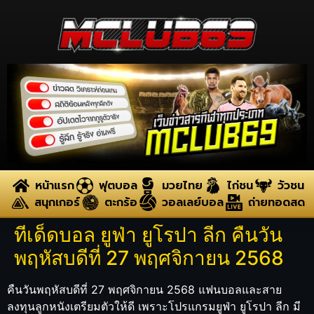
หน้าแรก
ฟุตบอล
มวยไทย
ไก่ชน
วัวชน
สนุกเกอร์
ตะกร้อ
วอลเลย์บอล
ถ่ายทอดสด
ทีเด็ดบอล ยูฟ่า ยูโรปา ลีก คืนวัน
พฤหัสบดีที่ 27 พฤศจิกายน 2568
คืนวันพฤหัสบดีที่ 27 พฤศจิกายน 2568 แฟนบอลและสาย
ลงทุนลูกหนังเตรียมตัวให้ดี เพราะโปรแกรมยูฟ่า ยูโรปา ลีก มี