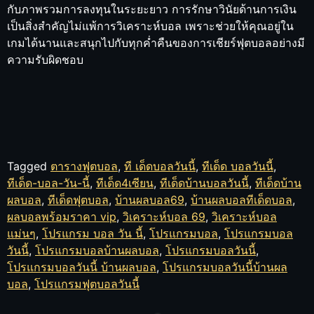
กับภาพรวมการลงทุนในระยะยาว การรักษาวินัยด้านการเงิน
เป็นสิ่งสำคัญไม่แพ้การวิเคราะห์บอล เพราะช่วยให้คุณอยู่ใน
เกมได้นานและสนุกไปกับทุกค่ำคืนของการเชียร์ฟุตบอลอย่างมี
ความรับผิดชอบ
Tagged
ตารางฟุตบอล
,
ที เด็ดบอลวันนี้
,
ทีเด็ด บอลวันนี้
,
ทีเด็ด-บอล-วัน-นี้
,
ทีเด็ด4เซียน
,
ทีเด็ดบ้านบอลวันนี้
,
ทีเด็ดบ้าน
ผลบอล
,
ทีเด็ดฟุตบอล
,
บ้านผลบอล69
,
บ้านผลบอลทีเด็ดบอล
,
ผลบอลพร้อมราคา vip
,
วิเคราะห์บอล 69
,
วิเคราะห์บอล
แม่นๆ
,
โปรแกรม บอล วัน นี้
,
โปรแกรมบอล
,
โปรแกรมบอล
วันนี้
,
โปรแกรมบอลบ้านผลบอล
,
โปรแกรมบอลวันนี้
,
โปรแกรมบอลวันนี้ บ้านผลบอล
,
โปรแกรมบอลวันนี้บ้านผล
บอล
,
โปรแกรมฟุตบอลวันนี้