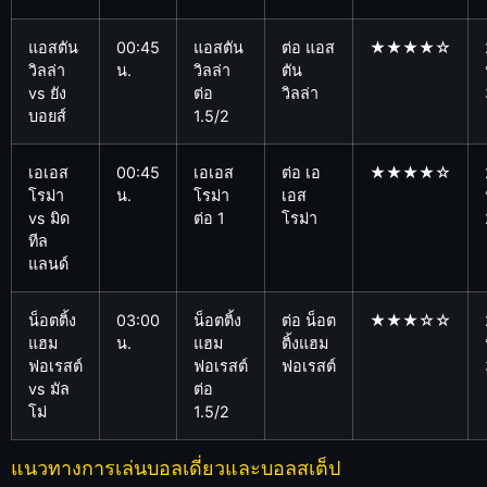
แอสตัน
00:45
แอสตัน
ต่อ แอส
★★★★☆
วิลล่า
น.
วิลล่า
ตัน
vs ยัง
ต่อ
วิลล่า
บอยส์
1.5/2
เอเอส
00:45
เอเอส
ต่อ เอ
★★★★☆
โรม่า
น.
โรม่า
เอส
vs มิด
ต่อ 1
โรม่า
ทีล
แลนด์
น็อตติ้ง
03:00
น็อตติ้ง
ต่อ น็อต
★★★☆☆
แฮม
น.
แฮม
ติ้งแฮม
ฟอเรสต์
ฟอเรสต์
ฟอเรสต์
vs มัล
ต่อ
โม่
1.5/2
แนวทางการเล่นบอลเดี่ยวและบอลสเต็ป