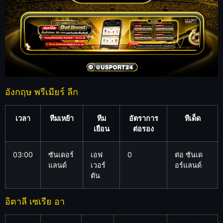
อังกฤษ พรีเมียร์ ลีก
เวลา
ทีมเหย้า
ทีม
อัตราการ
ทีเด็ด
เยือน
ต่อรอง
03:00
ซันเดอร์
เอฟ
0
ต่อ ซันเด
แลนด์
เวอร์
อร์แลนด์
ตัน
อิตาลี เซเรีย อา