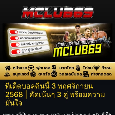
หน้าแรก
ฟุตบอล
มวยไทย
ไก่ชน
วัวชน
สนุกเกอร์
ตะกร้อ
วอลเลย์บอล
ถ่ายทอดสด
ทีเด็ดบอลคืนนี้ 3 พฤศจิกายน
2568 | คัดเน้นๆ 3 คู่ พร้อมความ
มั่นใจ
บทความนี้เป็นการรวบรวมและวิเคราะห์ก่อนเกมสำหรับ
ทีเด็ด