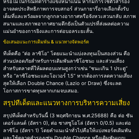
หรือไม่ในกรณีที่ตารางแข่งหนาแน่น หากมีการใช้ตัวสำรอง
อาจลดประสิทธิภาพการจบสกอร์ ส่วนกายารี่อาจเลือกตั้งรับ
เต็มที่และหวังผลจากลูกกลางอากาศหรือจังหวะสวนกลับ สภาพ
สนามและสภาพอากาศยามดึกยังเป็นตัวแปรที่ส่งผลต่อความ
แม่นยำของการยิงและการต่อบอลระยะสั้น.
ข้อเสนอแนะการเดิมพัน & แนวทางจัดพอร์ต
ทีเด็ดคือ “ต่อ ลาซิโอ” โดยแนะนำแบ่งลงทุนเป็นสองส่วน คือ
ส่วนปลอดภัยสำหรับการเดิมพันลาซิโอชนะ และส่วนเสี่ยง
สำหรับตลาดที่ให้ผลตอบแทนสูงกว่าเช่น “ชนะเกิน 1 ประตู”
หรือ “ลาซิโอชนะและโอเวอร์ 1.5” หากต้องการลดความเสี่ยง
สุดให้เลือก Double Chance (Lazio or Draw) ซึ่งจะลด
โอกาสการขาดทุนหากเกมจบเสมอ.
สรุปทีเด็ดและแนวทางการบริหารความเสี่ยง
สรุปทีเด็ดสำหรับวันนี้ (3 พฤศจิกายน พ.ศ.25688) คือ ต่อ ซัน
เดอร์แลนด์ (อัตรา 0), ต่อ ซาสซูโอโล่ (อัตรา 0/0.5) และต่อ
ลาซิโอ (อัตรา 1) โดยคำแนะนำทั่วไปคือให้แบ่งพอร์ตเดิมพัน
และใช้ตลาดสำรองเช่น Double Chance หรือเดิมพันแบบ