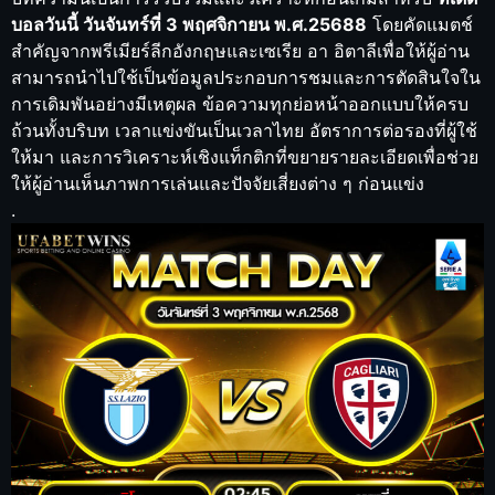
บอลวันนี้ วันจันทร์ที่ 3 พฤศจิกายน พ.ศ.25688
โดยคัดแมตช์
สำคัญจากพรีเมียร์ลีกอังกฤษและเซเรีย อา อิตาลีเพื่อให้ผู้อ่าน
สามารถนำไปใช้เป็นข้อมูลประกอบการชมและการตัดสินใจใน
การเดิมพันอย่างมีเหตุผล ข้อความทุกย่อหน้าออกแบบให้ครบ
ถ้วนทั้งบริบท เวลาแข่งขันเป็นเวลาไทย อัตราการต่อรองที่ผู้ใช้
ให้มา และการวิเคราะห์เชิงแท็กติกที่ขยายรายละเอียดเพื่อช่วย
ให้ผู้อ่านเห็นภาพการเล่นและปัจจัยเสี่ยงต่าง ๆ ก่อนแข่ง
.