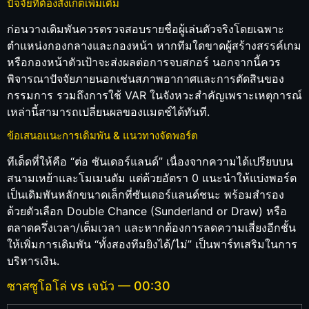
ปัจจัยที่ต้องสังเกตเพิ่มเติม
ก่อนวางเดิมพันควรตรวจสอบรายชื่อผู้เล่นตัวจริงโดยเฉพาะ
ตำแหน่งกองกลางและกองหน้า หากทีมใดขาดผู้สร้างสรรค์เกม
หรือกองหน้าตัวเป้าจะส่งผลต่อการจบสกอร์ นอกจากนี้ควร
พิจารณาปัจจัยภายนอกเช่นสภาพอากาศและการตัดสินของ
กรรมการ รวมถึงการใช้ VAR ในจังหวะสำคัญเพราะเหตุการณ์
เหล่านี้สามารถเปลี่ยนผลของแมตช์ได้ทันที.
ข้อเสนอแนะการเดิมพัน & แนวทางจัดพอร์ต
ทีเด็ดที่ให้คือ “ต่อ ซันเดอร์แลนด์” เนื่องจากความได้เปรียบบน
สนามเหย้าและโมเมนตัม แต่ด้วยอัตรา 0 แนะนำให้แบ่งพอร์ต
เป็นเดิมพันหลักขนาดเล็กที่ซันเดอร์แลนด์ชนะ พร้อมสำรอง
ด้วยตัวเลือก Double Chance (Sunderland or Draw) หรือ
ตลาดครึ่งเวลา/เต็มเวลา และหากต้องการลดความเสี่ยงอีกชั้น
ให้เพิ่มการเดิมพัน “ทั้งสองทีมยิงได้/ไม่” เป็นพาร์ทเสริมในการ
บริหารเงิน.
ซาสซูโอโล่ vs เจนัว — 00:30