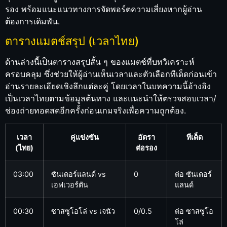
รอง พร้อมแนะแนวทางการจัดพอร์ตความเสี่ยงหากผู้อ่าน
ต้องการเดิมพัน.
ตารางแมตช์สรุป (เวลาไทย)
ด้านล่างนี้เป็นตารางสรุปสั้น ๆ ของแมตช์ที่บทวิเคราะห์
ครอบคลุม ซึ่งช่วยให้ผู้อ่านเห็นเวลาและตัวเลือกทีเด็ดก่อนเข้า
อ่านรายละเอียดเชิงลึกแต่ละคู่ โดยเวลาในบทความนี้อ้างอิง
เป็นเวลาไทยตามข้อมูลต้นทาง และแนะนำให้ตรวจสอบเวลา/
ช่องถ่ายทอดสดอีกครั้งก่อนเกมจริงเพื่อความถูกต้อง.
เวลา
คู่แข่งขัน
อัตรา
ทีเด็ด
(ไทย)
ต่อรอง
03:00
ซันเดอร์แลนด์ vs
0
ต่อ ซันเดอร์
เอฟเวอร์ตัน
แลนด์
00:30
ซาสซูโอโล่ vs เจนัว
0/0.5
ต่อ ซาสซูโอ
โล่