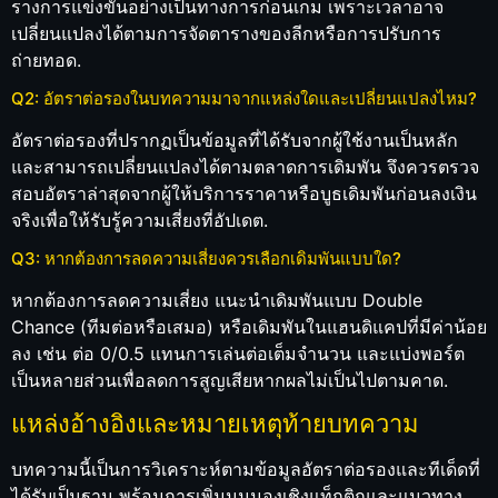
รางการแข่งขันอย่างเป็นทางการก่อนเกม เพราะเวลาอาจ
เปลี่ยนแปลงได้ตามการจัดตารางของลีกหรือการปรับการ
ถ่ายทอด.
Q2: อัตราต่อรองในบทความมาจากแหล่งใดและเปลี่ยนแปลงไหม?
อัตราต่อรองที่ปรากฏเป็นข้อมูลที่ได้รับจากผู้ใช้งานเป็นหลัก
และสามารถเปลี่ยนแปลงได้ตามตลาดการเดิมพัน จึงควรตรวจ
สอบอัตราล่าสุดจากผู้ให้บริการราคาหรือบูธเดิมพันก่อนลงเงิน
จริงเพื่อให้รับรู้ความเสี่ยงที่อัปเดต.
Q3: หากต้องการลดความเสี่ยงควรเลือกเดิมพันแบบใด?
หากต้องการลดความเสี่ยง แนะนำเดิมพันแบบ Double
Chance (ทีมต่อหรือเสมอ) หรือเดิมพันในแฮนดิแคปที่มีค่าน้อย
ลง เช่น ต่อ 0/0.5 แทนการเล่นต่อเต็มจำนวน และแบ่งพอร์ต
เป็นหลายส่วนเพื่อลดการสูญเสียหากผลไม่เป็นไปตามคาด.
แหล่งอ้างอิงและหมายเหตุท้ายบทความ
บทความนี้เป็นการวิเคราะห์ตามข้อมูลอัตราต่อรองและทีเด็ดที่
ได้รับเป็นฐาน พร้อมการเพิ่มมุมมองเชิงแท็กติกและแนวทาง